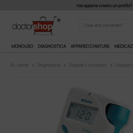
i appena creato un profilo? Con 140 euro di imponibile, la consegna è gr
MONOUSO
DIAGNOSTICA
APPARECCHIATURE
MEDICAZ
home
Home
Diagnostica
Doppler E Accessori
Doppler F