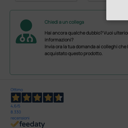
Chiedi a un collega
Hai ancora qualche dubbio? Vuoi ulterio
informazioni?
Invia ora la tua domanda ai colleghi che
acquistato questo prodotto.
Ottimo
4,6
/5
8.330
recensioni