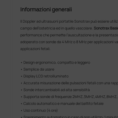
Informazioni generali
Il Doppler ad ultrasuoni portatile Sonotrax può essere utili
campo dell’ostetricia ed in quello vascolare.
Sonotrax Basi
performance che permette l’auscultazione e la presentazi
adoperato con sonde da 4 MHz o 8 MHz per applicazioni va
applicazioni fetali.
• Design ergonomico, compatto e leggero
• Semplice da usare
• Display LCD retroilluminato
• Accurata misurazione delle pulsazioni fetali con una rap
• Sonde intercambiabili ad alta sensibilità
• Supporta sonde di frequenze 2MHZ,3MHZ,4MHZ,8MHZ, 
• Calcolo automatico e manuale del battito fetale
• Uso continuo (4 ore)
• Spegnimento automatico in caso di non utilizzo: 1 minut