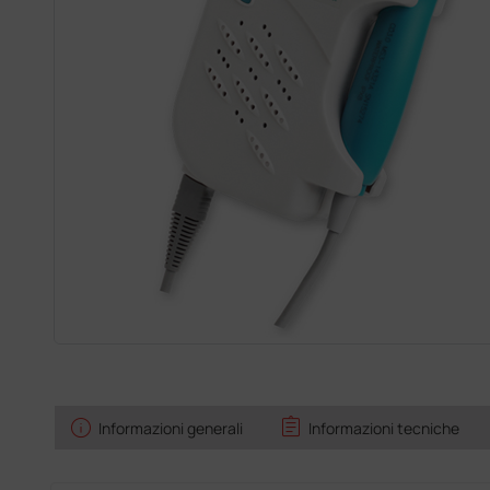
info
assignment
Informazioni generali
Informazioni tecniche