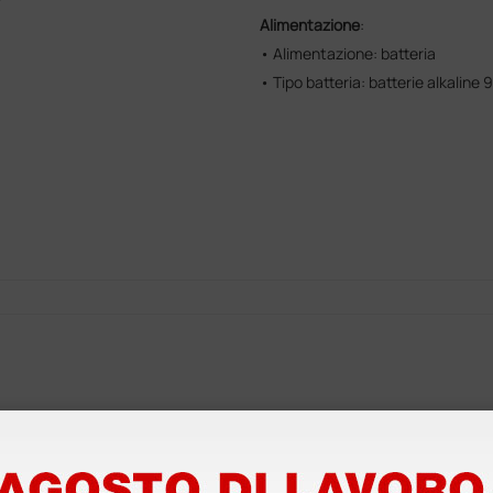
Alimentazione
:
• Alimentazione: batteria
• Tipo batteria: batterie alkaline 