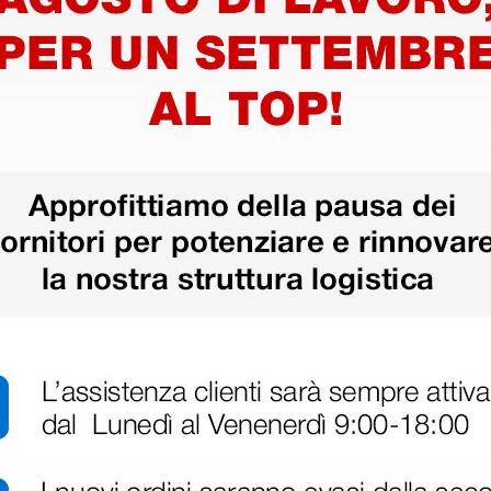
da 8
Sonda vascolare da 4
Sonda f
Mhz per doppler
per dop
Sonotrax
105,00 €
105,00
(Prezzo i.e.)
(Prezzo i.e.
1 pz.
1 pz.