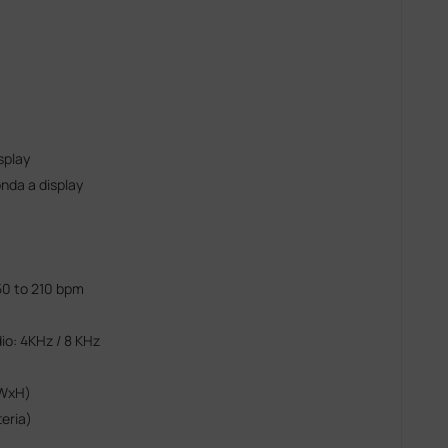
splay
onda a display
50 to 210 bpm
o: 4KHz / 8 KHz
xWxH)
eria)