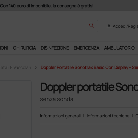
atis!
search
person
Accedi/Regis
IONI
CHIRURGIA
DISINFEZIONE
EMERGENZA
AMBULATORIO
etali E Vascolari
Doppler Portatile Sonotrax Basic Con Display - S
Doppler portatile Sono
senza sonda
Informazioni generali
|
Informazioni tecniche
|
C