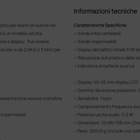
Informazioni tecniche
zzato per esami di routine nel
Caratteristiche Specifiche
:
c
è un modello ad alta
• Sonde intercambiabili
one a display. Può essere
• Sonde impermeabili
scolari e da 2 MHz o 3 MHz per
• Display del battito fetale FHR di
• Rilevazione automatica della s
• Indicatore di batteria scarica
• Display: 45×25 mm display LCD
• Gamma rilevazione pulsazioni: 
presentazione sonora cristallina
• Sensibilità: 1 bpm
• Campionamento frequenza audi
impermeabili
• Potenza uscita audio: 0,5 W
• Dimensioni: 32×85×138 mm (D
• Peso: 290±5 g (include una batt
o