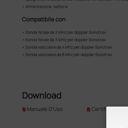
• Alimentazione: batteria
Compatibile con
• Sonda fetale da 2 MHz per doppler Sonotrax
• Sonda fetale da 3 MHz per doppler Sonotrax
• Sonda vascolare da 4 Mhz per doppler Sonotrax
• Sonda vascolare da 8 Mhz per doppler Sonotrax
Download
Manuale D'Uso
Certificato CE