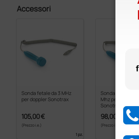
Accessori
Sonda fetale da 3 MHz
Sonda vascolare 
per doppler Sonotrax
Mhz per doppler
Sonotrax
105,00 €
98,00 €
(Prezzo i.e.)
(Prezzo i.e.)
1 pz.