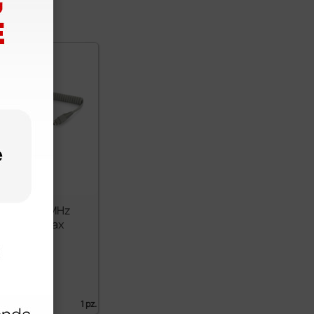
etale da 2 MHz
pler Sonotrax
 €
)
1 pz.