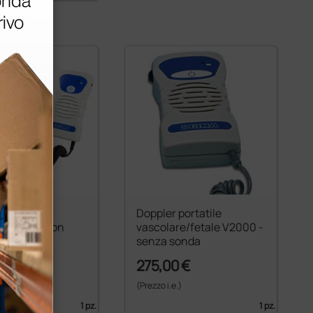
portatile
Doppler portatile
re V2005 con
vascolare/fetale V2000 -
issa 5Mhz
senza sonda
 €
275,00 €
)
(Prezzo i.e.)
1 pz.
1 pz.