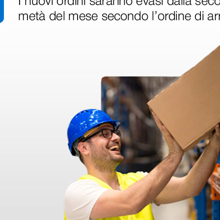
 fetale
Doppler portatile fetale
Doppler 
y e
D2005 immergibile con
vascola
 Mhz
display e sonda fissa da 2
sonda f
Mhz
590,00 €
424,00
(Prezzo i.e.)
(Prezzo i.e.
1 pz.
1 pz.