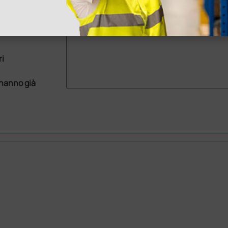
ri
 hanno già