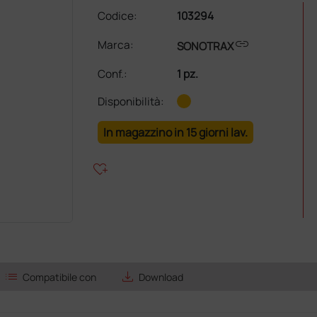
Codice:
103294
link
Marca:
SONOTRAX
Conf.
:
1 pz.
Disponibilità:
In magazzino in 15 giorni lav.
heart_plus
list
save_alt
Compatibile con
Download