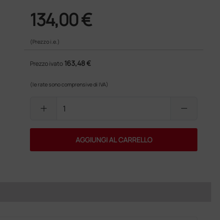
134,00 €
(Prezzo i.e.)
163,48 €
Prezzo ivato
(le rate sono comprensive di IVA)
add
remove
AGGIUNGI AL CARRELLO