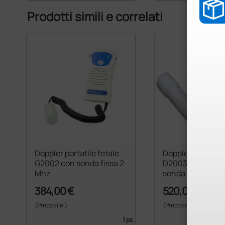
Prodotti simili e correlati
Doppler portatile fetale
Doppler portatile
G2002 con sonda fissa 2
D2003 con displa
Mhz
sonda fissa da 2
384,00 €
520,00 €
(Prezzo i.e.)
(Prezzo i.e.)
1 pz.