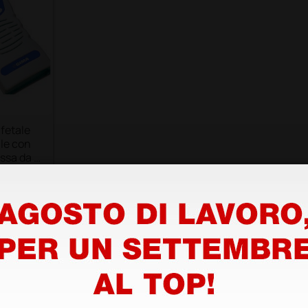
 fetale
le con
issa da 2
1 pz.
ri