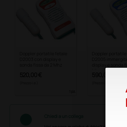
Doppler portatile fetale
Doppler portatile
D2003 con display e
D2005 immergibi
sonda fissa da 2 Mhz
display e sonda f
Mhz
520,00 €
590,00 €
(Prezzo i.e.)
(Prezzo i.e.)
1 pz.
Chiedi a un collega
Hai ancora qualche dubbio? Vuoi ulterio