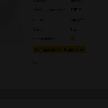
Codice:
106743
Codice produttore
29512
link
Marca:
GIMA
Conf.
:
1 pz.
Disponibilità:
In magazzino in 15 giorni lav.
heart_plus