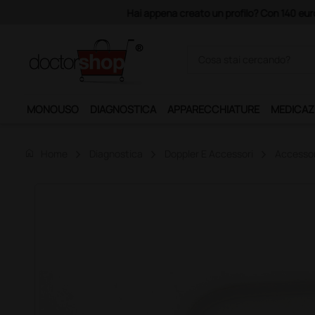
Acquistando il servizio "Ds 
MONOUSO
DIAGNOSTICA
APPARECCHIATURE
MEDICAZ
home
Home
Diagnostica
Doppler E Accessori
Accessor