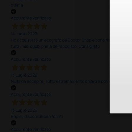
ottima
Acquirente verificato
14 Luglio 2026
Ho acquistato un ecografo da Doctor Shop e sono rimasto molto sod
tutti i miei dubbi prima dell'acquisto. Consigliato
Acquirente verificato
13 Luglio 2026
Nulla da eccepire. Tutto estremamente chiaro e corretto, dall’ord
Acquirente verificato
13 Luglio 2026
Rapidi, disponibili ben forniti
Acquirente verificato