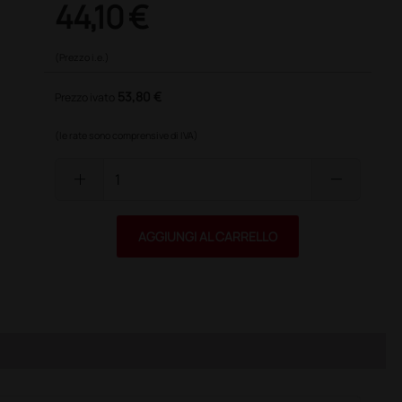
44,10 €
(Prezzo i.e.)
53,80 €
Prezzo ivato
(le rate sono comprensive di IVA)
add
remove
AGGIUNGI AL CARRELLO