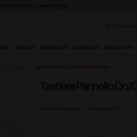
Club", un anno di spedizioni a 39,90 euro + IVA!
search
person
Accedi/Regis
IONI
CHIRURGIA
DISINFEZIONE
EMERGENZA
AMBULATORIO
i Per Doppler
Tastiera Pannello On/Off Doppler Fetali
Tastiera Pannello On/O
Informazioni generali
|
Compatibile con
|