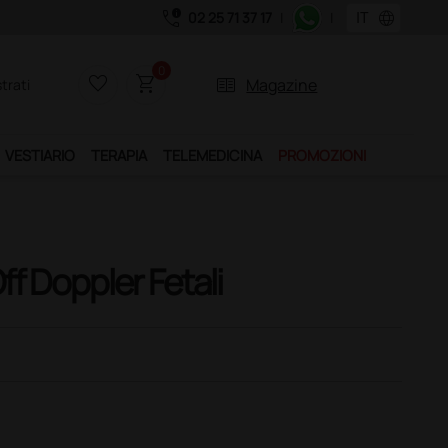
call_quality
language
02 25 71 37 17
|
|
0
favorite_border
shopping_cart
two_pager
Magazine
trati
VESTIARIO
TERAPIA
TELEMEDICINA
PROMOZIONI
ff Doppler Fetali