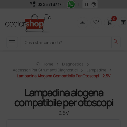
call_quality
language
02 25 71 37 17
|
|
0
person
favorite_border
shopping_cart
two_pager
menu
search
home
Home
Diagnostica
Accessori Per Strumenti Diagnostici
Lampadine
Lampadina Alogena Compatibile Per Otoscopi - 2,5V
Lampadina alogena
compatibile per otoscopi
2,5V