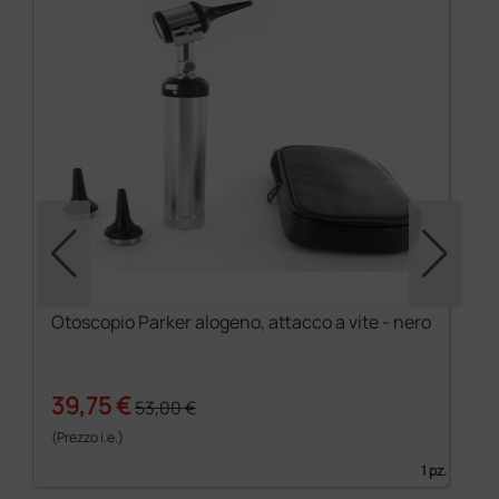
Otoscopio Parker alogeno, attacco a vite - nero
39,75 €
53,00 €
(Prezzo i.e.)
1 pz.