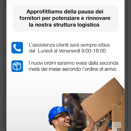
Invia la tua domanda
DOMANDE/RISPOSTE
DOMANDA
va bene per otoscopi gima?
RISPOSTE
Enrico
- 08/06/2023
Si