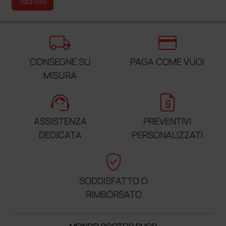
Iscriviti
local_shipping
credit_card
CONSEGNE SU
PAGA COME VUOI
MISURA
support_agent
request_quote
ASSISTENZA
PREVENTIVI
DEDICATA
PERSONALIZZATI
verified_user
SODDISFATTO O
RIMBORSATO