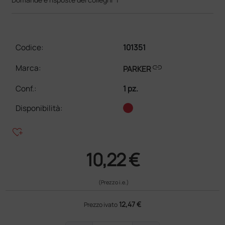
Codice:
101351
link
Marca:
PARKER
Conf.
:
1 pz.
Disponibilità:
heart_plus
10,22 €
(Prezzo i.e.)
12,47 €
Prezzo ivato