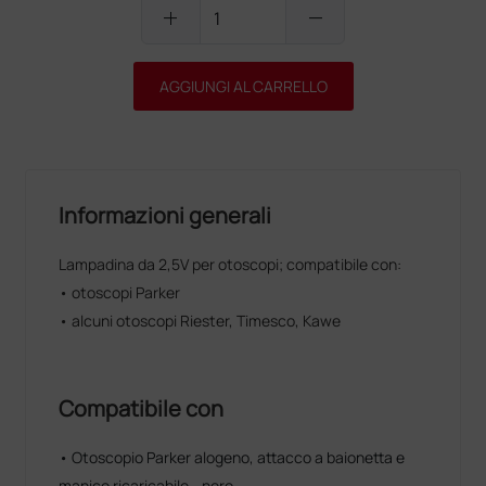
add
remove
AGGIUNGI AL CARRELLO
Informazioni generali
Lampadina da 2,5V per otoscopi; compatibile con:
• otoscopi Parker
• alcuni otoscopi Riester, Timesco, Kawe
Compatibile con
• Otoscopio Parker alogeno, attacco a baionetta e
manico ricaricabile - nero