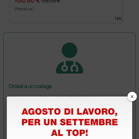
126,00 €
(Prezzo i.e.)
1 pz.
Chiedi a un collega
×
Hai ancora qualche dubbio? Vuoi ulteriori
informazioni?
Invia ora la tua domanda ai colleghi che hanno già
acquistato questo prodotto.