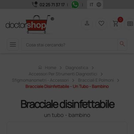
call_quality
language
02 25 71 37 17
|
|
0
person
favorite_border
shopping_cart
two_pager
menu
search
home
Home
Diagnostica
Accessori Per Strumenti Diagnostici
Sfigmomanometri - Accessori
Bracciali E Polmoni
Bracciale Disinfettabile - Un Tubo - Bambino
Bracciale disinfettabile
un tubo - bambino