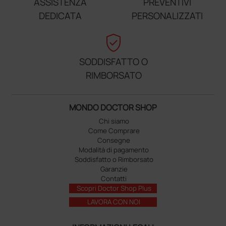
ASSISTENZA
PREVENTIVI
DEDICATA
PERSONALIZZATI
verified_user
SODDISFATTO O
RIMBORSATO
MONDO DOCTOR SHOP
Chi siamo
Come Comprare
Consegne
Modalità di pagamento
Soddisfatto o Rimborsato
Garanzie
Contatti
Scopri Doctor Shop Plus
LAVORA CON NOI