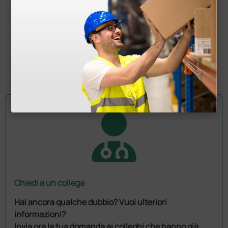
Bracciale disinfettabile - due tubi - bambino
9,31 €
(Prezzo i.e.)
1 pz.
Chiedi a un collega
Hai ancora qualche dubbio? Vuoi ulteriori
informazioni?
Invia ora la tua domanda ai colleghi che hanno già