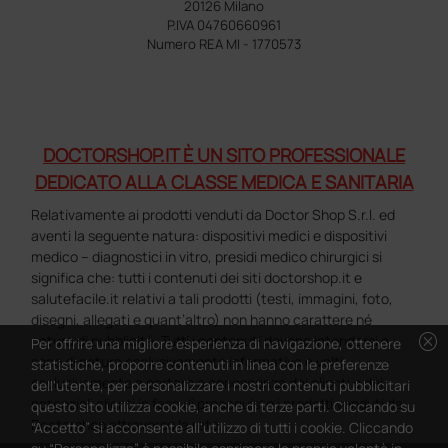
20126 Milano
P.IVA 04760660961
Numero REA MI - 1770573
DOCTORSHOP.IT È UN SITO PROFESSIONALE
DEDICATO ALLA CLASSE MEDICA E SANITARIA
Relativamente ai prodotti venduti da Doctor Shop S.r.l. ed
aventi la seguente natura: dispositivi medici e dispositivi
medico – diagnostici in vitro, presidi medico chirurgici si
significa che: tutti i contenuti dei siti doctorshop.it e
salutefacile.it relativi a tali prodotti (testi, immagini, foto,
disegni, allegati e quant’altro) non hanno carattere né
cancel
natura di pubblicità. Tutti i contenuti devono intendersi e
Per offrire una migliore esperienza di navigazione, ottenere
sono di natura esclusivamente informativa e volti
statistiche, proporre contenuti in linea con le preferenze
esclusivamente a portare a conoscenza dei clienti e dei
dell'utente, per personalizzare i nostri contenuti pubblicitari
potenziali clienti in fase di preacquisto i prodotti venduti da
questo sito utilizza cookie, anche di terze parti. Cliccando su
Doctorshop attraverso la rete.
“Accetto” si acconsente all'utilizzo di tutti i cookie. Cliccando