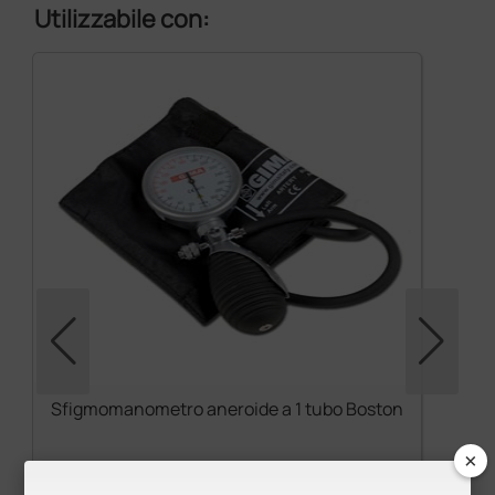
Utilizzabile con:
Sfigmomanometro aneroide a 1 tubo Boston
×
24,35 €
29,70 €