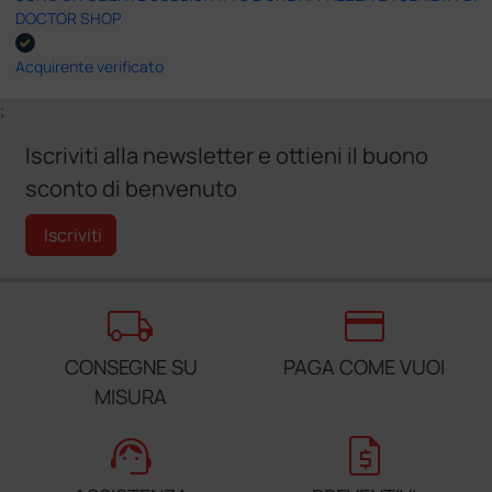
DOCTOR SHOP
Acquirente verificato
;
Iscriviti alla newsletter e ottieni il buono
sconto di benvenuto
Iscriviti
local_shipping
credit_card
CONSEGNE SU
PAGA COME VUOI
MISURA
support_agent
request_quote