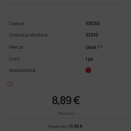
Codice:
105130
Codice produttore
32910
link
Marca:
GIMA
Conf.
:
1 pz.
Disponibilità:
heart_plus
8,89 €
(Prezzo i.e.)
10,85 €
Prezzo ivato