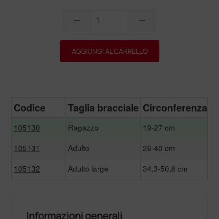
add
remove
AGGIUNGI AL CARRELLO
Codice
Taglia bracciale
Circonferenza
P
105130
Ragazzo
19-27 cm
105131
Adulto
26-40 cm
105132
Adulto large
34,3-50,8 cm
1
Informazioni generali