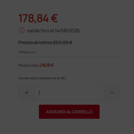
178,84 €
schedule
valida fino al 14/08/2026
Prezzo di listino
263,00 €
(Prezzo i.e.)
218,18 €
Prezzo ivato
(le rate sono comprensive di IVA)
add
remove
AGGIUNGI AL CARRELLO