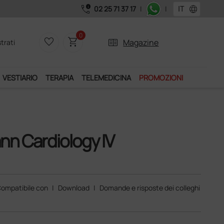
call_quality
language
02 25 71 37 17
|
|
0
favorite_border
shopping_cart
two_pager
Magazine
trati
VESTIARIO
TERAPIA
TELEMEDICINA
PROMOZIONI
nn Cardiology IV
ompatibile con
|
Download
|
Domande e risposte dei colleghi