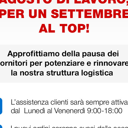
Informazioni tecniche
gli specialisti che richiedono una
• Adattatori Speciali‎:‎ no
®
lassica versatilità Littmann
.
ra in un pezzo unico, su ogni lato
• Biauricolare: doppio lume
• Colore‎: nero
• Diametro Membrana‎: 4,3
azione di uno dei più riconosciuti
• Diametro Membrana Piccola‎: 3
ioni acustiche con una migliore
• Finitura della Testina: ‎‎acciaio I
e costante).
• Lunghezza‎: 69 cm
• Materiale Auricolare: lega aero
®
accesso all'esclusiva Littmann
• Materiale Membrana‎: epossidico 
• Olivette Extra‎: sì
• Peso netto‎: 177 g
on accesso libero ai contenuti di
• Peso Testina‎: 87 g
edere ai contenuti premium.
• Professione: Anestesista,‎ Cardi
y
Soccorso,‎ Medico di famiglia,‎ Inte
Medico,‎ Pneumologo