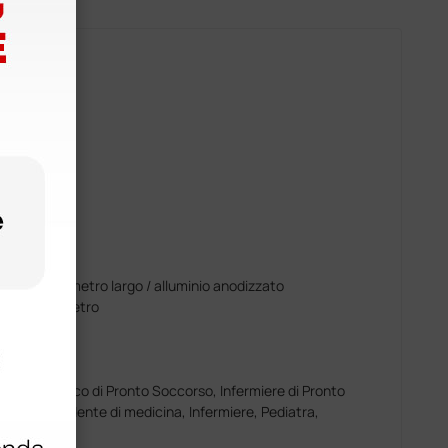
,3
nox
spaziale diametro largo / alluminio anodizzato
/ fibra di vetro
ologo,‎ Medico di Pronto Soccorso,‎ Infermiere di Pronto
rnista,‎ Studente di medicina,‎ Infermiere,‎ Pediatra,‎