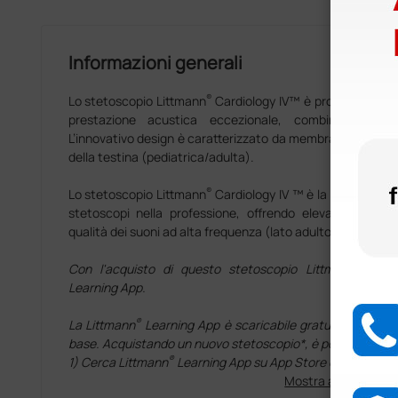
Informazioni generali
®
Lo stetoscopio Littmann
Cardiology IV™ è progettato per 
prestazione acustica eccezionale, combinata alla c
L’innovativo design è caratterizzato da membrana con ghie
della testina (pediatrica/adulta).
®
Lo stetoscopio Littmann
Cardiology IV ™ è la nuova gener
stetoscopi nella professione, offrendo elevate prestaz
qualità dei suoni ad alta frequenza (lato adulto / pression
Con l'acquisto di questo stetoscopio Littmann avrai 
Learning App.
®
La Littmann
Learning App è scaricabile gratuitamente, c
base. Acquistando un nuovo stetoscopio*, è possibile acc
®
1) Cerca Littmann
Learning App su App Store o Google Pla
2) Scarica e registrati gratis
Mostra altro