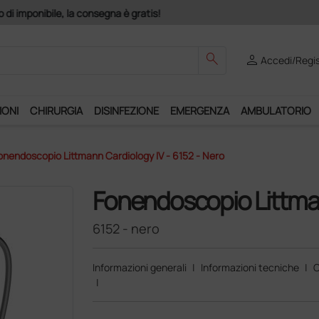
Club", un anno di spedizioni a 39,90 euro + IVA!
search
person
Accedi/Regis
IONI
CHIRURGIA
DISINFEZIONE
EMERGENZA
AMBULATORIO
onendoscopio Littmann Cardiology IV - 6152 - Nero
Fonendoscopio Littma
6152 - nero
Informazioni generali
|
Informazioni tecniche
|
C
|