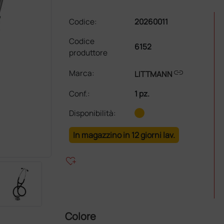
Codice:
20260011
Codice
6152
produttore
link
Marca:
LITTMANN
Conf.
:
1 pz.
Disponibilità:
In magazzino in 12 giorni lav.
heart_plus
Colore