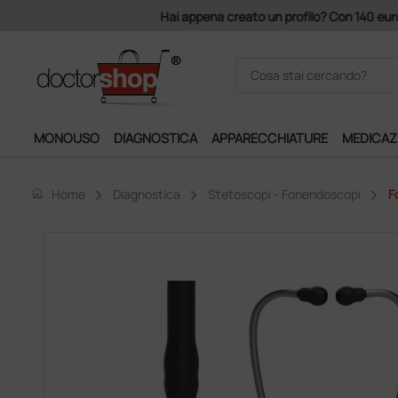
Acquistando il servizio "Ds 
MONOUSO
DIAGNOSTICA
APPARECCHIATURE
MEDICAZ
home
Home
Diagnostica
Stetoscopi - Fonendoscopi
F