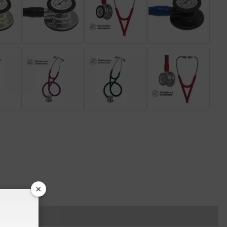
×
dei colleghi