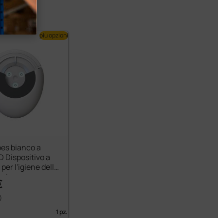
più opzioni
es bianco a
ED Dispositivo a
per l'igiene dello
opio
€
)
1 pz.