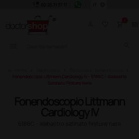
call_quality
language
02 25 71 37 17
|
|
0
person
favorite_border
shopping_cart
two_pager
menu
search
home
Home
Diagnostica
Stetoscopi - Fonendoscopi
Fonendoscopio Littmann Cardiology IV - 6186C - Alabastro
Satinato Finiture Nere
Fonendoscopio Littmann
Cardiology IV
6186C - alabastro satinato finiture nere