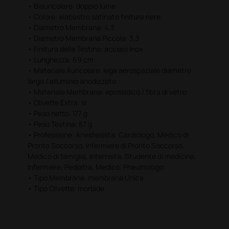
di mano:
• Biauricolare: doppio lume
• 23 lezioni di valutazione cardiaca del paziente;
• Colore‎: alabastro satinato finiture nere
• 20 lezioni di valutazione respiratoria del paziente;
• Diametro Membrana‎: 4,3
• casi di studio, suoni reali di auscultazione, ECG,
• Diametro Membrana Piccola‎: 3,3
radiografie del torace, ecc.;
• Finitura della Testina: ‎‎acciaio Inox
• 20 auscultazioni cardiache e polmonari;
• Lunghezza‎: 69 cm
• 25 domande a risposta multipla;
• Materiale Auricolare: lega aerospaziale diametro
• archivio con 10 toni cardiaci e 10 toni polmonari.
largo / alluminio anodizzato
• Materiale Membrana‎: epossidico / fibra di vetro
®
*L'accesso ai contenuti Premium di Littmann
• Olivette Extra‎: sì
Learning App è incluso con l'acquisto dei modelli:
• Peso netto‎: 177 g
Classic III, Master Classic, Cardiology IV, Master
• Peso Testina‎: 87 g
Cardiology, Elettronici 3100 e 3200.
• Professione: Anestesista,‎ Cardiologo,‎ Medico di
Pronto Soccorso,‎ Infermiere di Pronto Soccorso,‎
Caratteristiche principali:
Medico di famiglia,‎ Internista,‎ Studente di medicina,‎
Infermiere,‎ Pediatra,‎ Medico,‎ Pneumologo
Doppia membrana fluttuante
• Tipo Membrana: membrana Unica
La sua forma a calice distintiva dispone di due
• Tipo Olivette: morbide
membrane fluttuanti, su entrambi i lati, per offrire
prestazioni acustiche eccezionali, versatilità
diagnostica, e praticità nel trattamento di pazienti