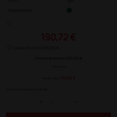
Conf.
:
1 pz.
Disponibilità:
heart_plus
190,72 €
schedule
valida fino al 14/08/2026
Prezzo di listino
298,00 €
(Prezzo i.e.)
232,68 €
Prezzo ivato
(le rate sono comprensive di IVA)
add
remove