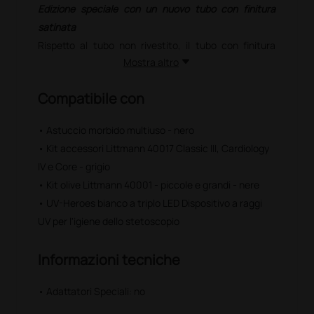
Edizione speciale con un nuovo tubo con finitura
satinata
Rispetto al tubo non rivestito, il tubo con finitura
Mostra altro
satinata è più morbido al tatto, resistente alle
macchie, più facile da pulire e presenta una
Compatibile con
flessibilità che facilita l'inserimento nel camice.
• Astuccio morbido multiuso - nero
Con l'acquisto di questo stetoscopio Littmann avrai
®
accesso all'esclusiva Littmann
Learning App.
• Kit accessori Littmann 40017 Classic III, Cardiology
IV e Core - grigio
®
La Littmann
Learning App è scaricabile
• Kit olive Littmann 40001 - piccole e grandi - nere
gratuitamente, con accesso libero ai contenuti di
• UV-Heroes bianco a triplo LED Dispositivo a raggi
base. Acquistando un nuovo stetoscopio*, è possibile
accedere ai contenuti premium.
UV per l'igiene dello stetoscopio
®
1) Cerca Littmann
Learning App su App Store o
Google Play
Informazioni tecniche
2) Scarica e registrati gratis
3) Inserisci il numero di serie del tuo stetoscopio
• Adattatori Speciali‎:‎ no
®
La Littmann
Learning App. Apprendimento a portata