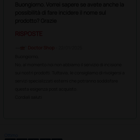
propri pazienti. Offrono ottime prestazioni acustiche,
Buongiorno. Vorrei sapere se avete anche la
qualità elevata e costante. Indossare uno
possibilità di fare incidere il nome sul
stetoscopio Littmann è espressione del tuo impegno
prodotto? Grazie
per la medicina per il successo personale.
RISPOSTE
Doctor Shop
- 22/01/2025
Buongiorno,
No, al momento noi non abbiamo il servizio di incisione
sui nostri prodotti. Tuttavia, le consigliamo di rivolgersi a
servizi specializzati esterni che potranno soddisfare
questa esigenza post acquisto.
Cordiali saluti
Ottimo