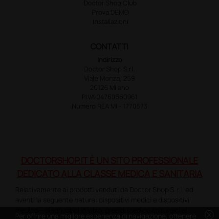
Doctor Shop Club
Prova DEMO
Installazioni
CONTATTI
Indirizzo
Doctor Shop S.r.l.
Viale Monza, 259
20126 Milano
P.IVA 04760660961
Numero REA MI - 1770573
DOCTORSHOP.IT È UN SITO PROFESSIONALE
DEDICATO ALLA CLASSE MEDICA E SANITARIA
Relativamente ai prodotti venduti da Doctor Shop S.r.l. ed
aventi la seguente natura: dispositivi medici e dispositivi
medico – diagnostici in vitro, presidi medico chirurgici si
cancel
Per offrire una migliore esperienza di navigazione, ottenere