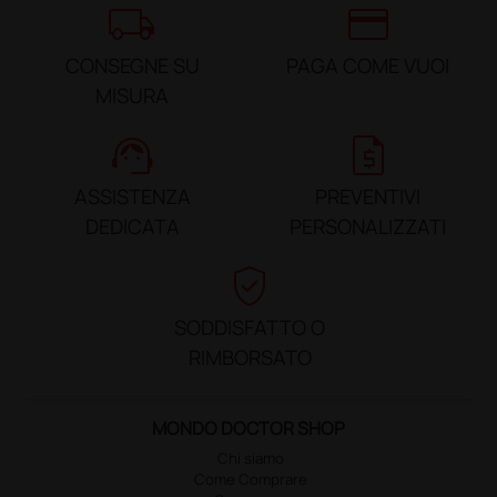
local_shipping
credit_card
CONSEGNE SU
PAGA COME VUOI
MISURA
support_agent
request_quote
ASSISTENZA
PREVENTIVI
DEDICATA
PERSONALIZZATI
verified_user
SODDISFATTO O
RIMBORSATO
MONDO DOCTOR SHOP
Chi siamo
Come Comprare