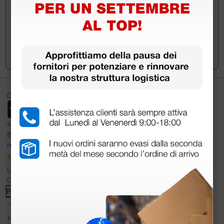
Invia la tua domanda
Ottimo
4,6
/5
8.330
recensioni
Le nostre recensioni a 4 e 5 stelle.
Clicca qui per leggerle tutte >
Precedente
Successivo
14 Luglio 2026