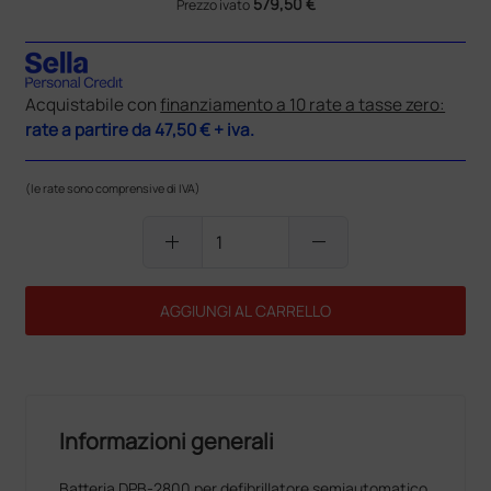
579,50 €
Prezzo ivato
Acquistabile con
finanziamento a 10 rate a tasse zero:
rate a partire da
47,50 €
+ iva.
(le rate sono comprensive di IVA)
add
remove
AGGIUNGI AL CARRELLO
Informazioni generali
Batteria DPB-2800 per defibrillatore semiautomatico