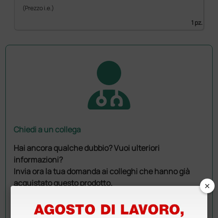
(Prezzo i.e.)
1 pz.
Chiedi a un collega
Hai ancora qualche dubbio? Vuoi ulteriori
informazioni?
Invia ora la tua domanda ai colleghi che hanno già
acquistato questo prodotto.
×