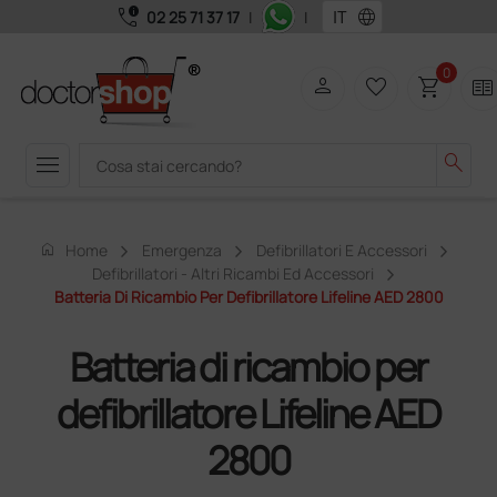
call_quality
language
02 25 71 37 17
|
|
0
person
favorite_border
shopping_cart
two_pager
menu
search
home
Home
Emergenza
Defibrillatori E Accessori
Defibrillatori - Altri Ricambi Ed Accessori
Batteria Di Ricambio Per Defibrillatore Lifeline AED 2800
Batteria di ricambio per
defibrillatore Lifeline AED
2800