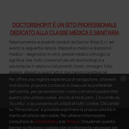
DOCTORSHOP.IT È UN SITO PROFESSIONALE
DEDICATO ALLA CLASSE MEDICA E SANITARIA
Relativamente ai prodotti venduti da Doctor Shop S.r.l. ed
aventi la seguente natura: dispositivi medici e dispositivi
medico – diagnostici in vitro, presidi medico chirurgici si
significa che: tutti i contenuti dei siti doctorshop.it e
salutefacile.it relativi a tali prodotti (testi, immagini, foto,
disegni, allegati e quant’altro) non hanno carattere né
cancel
natura di pubblicità. Tutti i contenuti devono intendersi e
Per offrire una migliore esperienza di navigazione, ottenere
sono di natura esclusivamente informativa e volti
statistiche, proporre contenuti in linea con le preferenze
esclusivamente a portare a conoscenza dei clienti e dei
dell'utente, per personalizzare i nostri contenuti pubblicitari
potenziali clienti in fase di preacquisto i prodotti venduti da
questo sito utilizza cookie, anche di terze parti. Cliccando su
Doctorshop attraverso la rete.
“Accetto” si acconsente all'utilizzo di tutti i cookie. Cliccando
su “Personalizza” è possibile esprimere la propria volontà in
Copyright DoctorShop 2005-2026 - Tutti diritti riservati - P.IVA
merito all'utilizzo dei cookie. Per ulteriori informazioni
04760660961
consultare la
Cookie policy
e la
Privacy
. Chiudendo questo
banner si rifiutano i cookies non strettamente necessari per