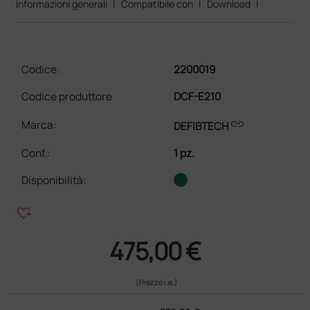
Informazioni generali
|
Compatibile con
|
Download
|
Codice:
2200019
Codice produttore
DCF-E210
link
Marca:
DEFIBTECH
Conf.
:
1 pz.
Disponibilità:
heart_plus
475,00 €
(Prezzo i.e.)