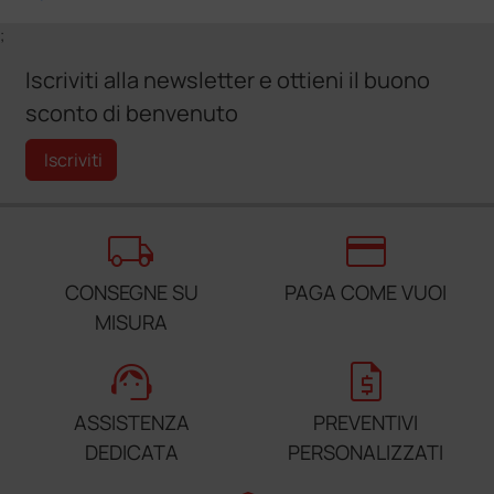
;
Iscriviti alla newsletter e ottieni il buono
sconto di benvenuto
Iscriviti
local_shipping
credit_card
CONSEGNE SU
PAGA COME VUOI
MISURA
support_agent
request_quote
ASSISTENZA
PREVENTIVI
DEDICATA
PERSONALIZZATI