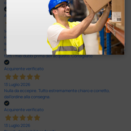
ottima
Acquirente verificato
14 Luglio 2026
Ho acquistato un ecografo da Doctor Shop e sono rimasto molto
soddisfatto dell'esperienza. Apparecchiatura di qualità, consegna
nei tempi previsti e un servizio clienti disponibile che ha risposto a
tutti i miei dubbi prima dell'acquisto. Consigliato
Acquirente verificato
13 Luglio 2026
Nulla da eccepire. Tutto estremamente chiaro e corretto,
dall’ordine alla consegna.
Acquirente verificato
13 Luglio 2026