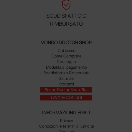
verified_user
SODDISFATTO O
RIMBORSATO
MONDO DOCTOR SHOP
Chi siamo
Come Comprare
Consegne
Modalità di pagamento
Soddisfatto o Rimborsato
Garanzie
Contatti
Scopri Doctor Shop Plus
LAVORA CON NOI
INFORMAZIONI LEGALI
Privacy
Condizioni e termini di vendita
Cookies