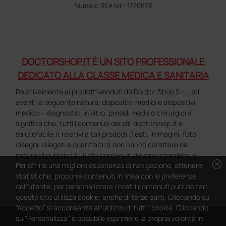
Numero REA MI - 1770573
DOCTORSHOP.IT È UN SITO PROFESSIONALE
DEDICATO ALLA CLASSE MEDICA E SANITARIA
Relativamente ai prodotti venduti da Doctor Shop S.r.l. ed
aventi la seguente natura: dispositivi medici e dispositivi
medico – diagnostici in vitro, presidi medico chirurgici si
significa che: tutti i contenuti dei siti doctorshop.it e
salutefacile.it relativi a tali prodotti (testi, immagini, foto,
disegni, allegati e quant’altro) non hanno carattere né
natura di pubblicità. Tutti i contenuti devono intendersi e
cancel
Per offrire una migliore esperienza di navigazione, ottenere
sono di natura esclusivamente informativa e volti
statistiche, proporre contenuti in linea con le preferenze
esclusivamente a portare a conoscenza dei clienti e dei
dell'utente, per personalizzare i nostri contenuti pubblicitari
potenziali clienti in fase di preacquisto i prodotti venduti da
questo sito utilizza cookie, anche di terze parti. Cliccando su
Doctorshop attraverso la rete.
“Accetto” si acconsente all'utilizzo di tutti i cookie. Cliccando
Copyright DoctorShop 2005-2026 - Tutti diritti riservati - P.IVA
su “Personalizza” è possibile esprimere la propria volontà in