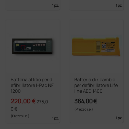
1 pz.
1 pz.
Batteria al litio per d
Batteria di ricambio
efibrillatore I-Pad NF
per defibrillatore Life
1200
line AED 1400
220,00 €
364,00 €
275,0
0 €
(Prezzo i.e.)
(Prezzo i.e.)
1 pz.
1 pz.