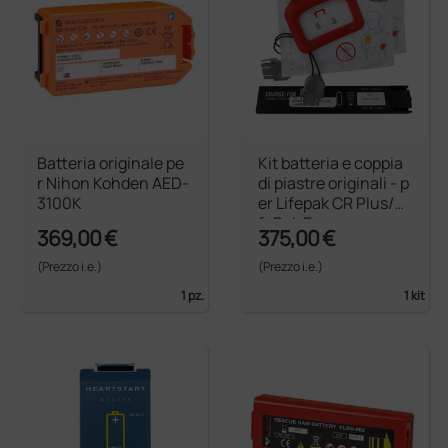
Batteria originale pe
Kit batteria e coppia
r Nihon Kohden AED-
di piastre originali - p
3100K
er Lifepak CR Plus/Li
fePak Express
369,00 €
375,00 €
(Prezzo i.e.)
(Prezzo i.e.)
1 pz.
1 kit