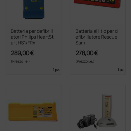
Batteria per defibrill
Batteria al litio per d
atori Philips HeartSt
efibrillatore Rescue
art HS1/FRx
Sam
289,00 €
278,00 €
(Prezzo i.e.)
(Prezzo i.e.)
1 pz.
1 pz.