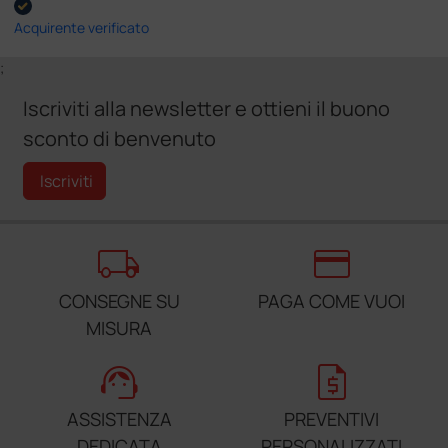
Acquirente verificato
;
Iscriviti alla newsletter e ottieni il buono
sconto di benvenuto
Iscriviti
local_shipping
credit_card
CONSEGNE SU
PAGA COME VUOI
MISURA
support_agent
request_quote
ASSISTENZA
PREVENTIVI
DEDICATA
PERSONALIZZATI