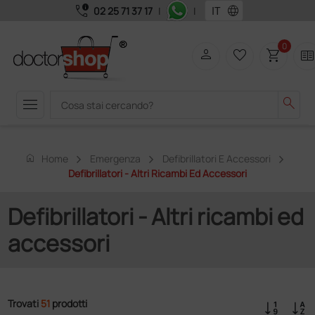
call_quality
language
02 25 71 37 17
|
|
0
person
favorite_border
shopping_cart
two_page
menu
search
home
Home
Emergenza
Defibrillatori E Accessori
Defibrillatori - Altri Ricambi Ed Accessori
Defibrillatori - Altri ricambi ed
accessori
Trovati
51
prodotti