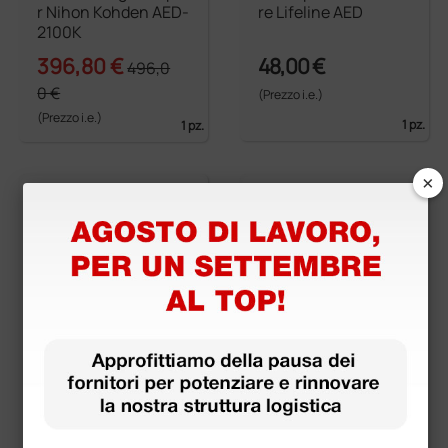
r Nihon Kohden AED-
re Lifeline AED
2100K
396,80 €
48,00 €
496,0
0 €
(Prezzo i.e.)
(Prezzo i.e.)
1 pz.
1 pz.
×
Batteria compatibile
Batteria ricaricabile
per defibrillatori Zoll
Li-ion alta capacità p
M Series
er defibrillatore I-PA
D CU-SP2