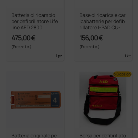
Batteria di ricambio
Base di ricarica e car
per defibrillatore Life
icabatterie per defib
line AED 2800
rillatore I-PAD CU-S
P2
475,00 €
156,00 €
(Prezzo i.e.)
(Prezzo i.e.)
1 pz.
1 kit
più opzioni
Batteria originale pe
Borsa per defibrillato