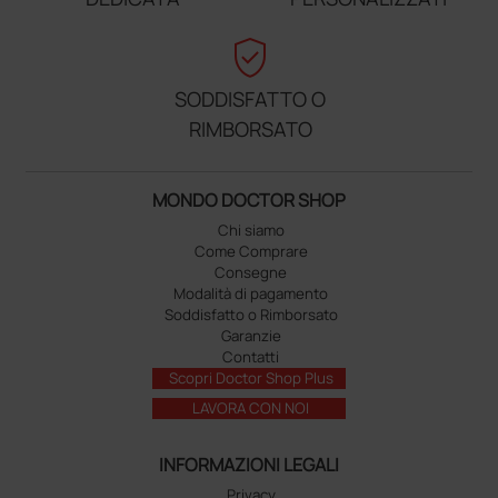
verified_user
SODDISFATTO O
RIMBORSATO
MONDO DOCTOR SHOP
Chi siamo
Come Comprare
Consegne
Modalità di pagamento
Soddisfatto o Rimborsato
Garanzie
Contatti
Scopri Doctor Shop Plus
LAVORA CON NOI
INFORMAZIONI LEGALI
Privacy