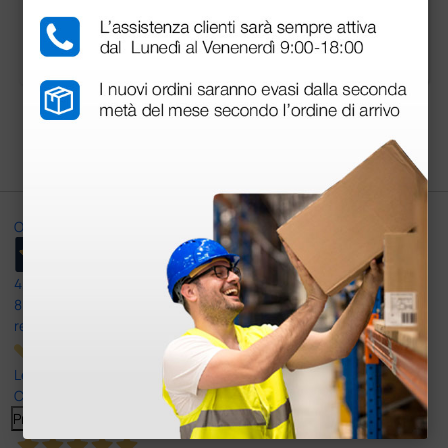
300,00 €
277,00 €
(Prezzo i.e.)
(Prezzo i.e.)
1 pz.
1 pz.
Carica più prodotti
Ottimo
4,6
/5
8.330
recensioni
Le nostre recensioni a 4 e 5 stelle.
Clicca qui per leggerle tutte >
Precedente
Successivo