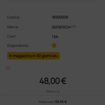
Codice:
18200009
link
Marca:
DEFIBTECH
Conf.
:
1 pz.
Disponibilità:
In magazzino in 30 giorni lav.
heart_plus
48,00 €
(Prezzo i.e.)
58,56 €
Prezzo ivato