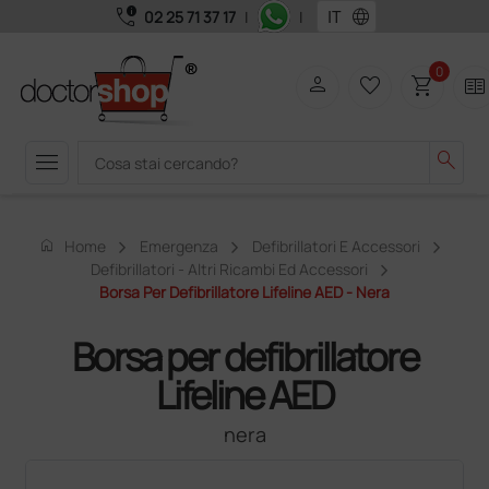
call_quality
language
02 25 71 37 17
|
|
0
person
favorite_border
shopping_cart
two_pager
menu
search
home
Home
Emergenza
Defibrillatori E Accessori
Defibrillatori - Altri Ricambi Ed Accessori
Borsa Per Defibrillatore Lifeline AED - Nera
Borsa per defibrillatore
Lifeline AED
nera