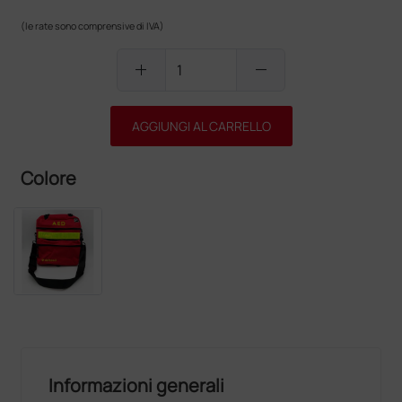
(le rate sono comprensive di IVA)
add
remove
AGGIUNGI AL CARRELLO
Colore
Informazioni generali