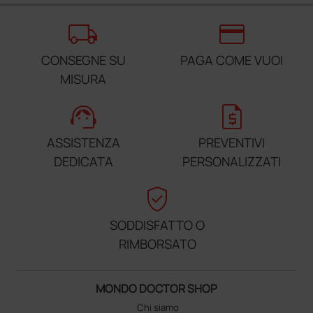
local_shipping
credit_card
CONSEGNE SU
PAGA COME VUOI
MISURA
support_agent
request_quote
ASSISTENZA
PREVENTIVI
DEDICATA
PERSONALIZZATI
verified_user
SODDISFATTO O
RIMBORSATO
MONDO DOCTOR SHOP
Chi siamo