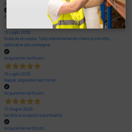
tutti i miei dubbi prima dell'acquisto. Consigliato
Acquirente verificato
13 Luglio 2026
Nulla da eccepire. Tutto estremamente chiaro e corretto,
dall’ordine alla consegna.
Acquirente verificato
13 Luglio 2026
Rapidi, disponibili ben forniti
Acquirente verificato
12 Giugno 2026
facilità di acquisto e puntualità
Acquirente verificato