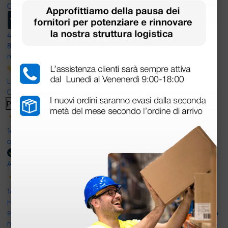
Ottimo
4,6
/5
8.330
recensioni
Le nostre recensioni a 4 e 5 stelle.
Clicca qui per leggerle tutte >
Precedente
Successivo
14 Luglio 2026
ottima
Acquirente verificato
14 Luglio 2026
Ho acquistato un ecografo da Doctor Shop e sono rimasto molto
soddisfatto dell'esperienza. Apparecchiatura di qualità, consegna
nei tempi previsti e un servizio clienti disponibile che ha risposto a