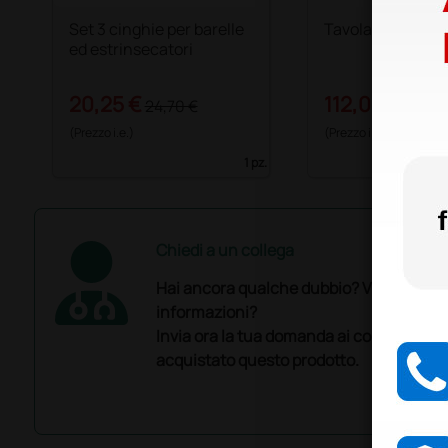
Set 3 cinghie per barelle
Tavola spinale
ed estrinsecatori
20,25 €
112,00 €
24,70 €
140,0
(Prezzo i.e.)
(Prezzo i.e.)
1 pz.
Chiedi a un collega
Hai ancora qualche dubbio? Vuoi ulterio
informazioni?
Invia ora la tua domanda ai colleghi che
acquistato questo prodotto.