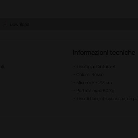
save_alt
Download
Informazioni tecniche
li.
• Tipologia: Cintura-A
• Colore: Rosso
• Misure: 5 × 213 cm
• Portata max: 60 Kg
• Tipo di fibia: chiusura snap in pl