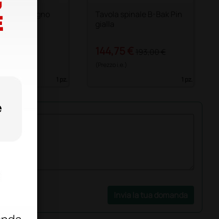
izzatore ragno
Tavola spinale B-Bak Pin
co
gialla
 €
144,75 €
72,00 €
193,00 €
)
(Prezzo i.e.)
1 pz.
1 pz.
Invia la tua domanda