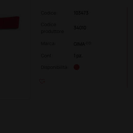
Codice:
103473
Codice
34010
produttore
link
Marca:
GIMA
Conf.
:
1 pz.
Disponibilità:
heart_plus