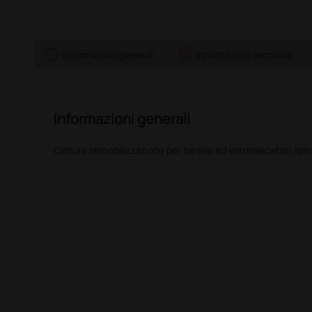
info
assignment
Informazioni generali
Informazioni tecniche
Informazioni generali
Cinture immobilizzazione per barelle ed estrinsecatori spina