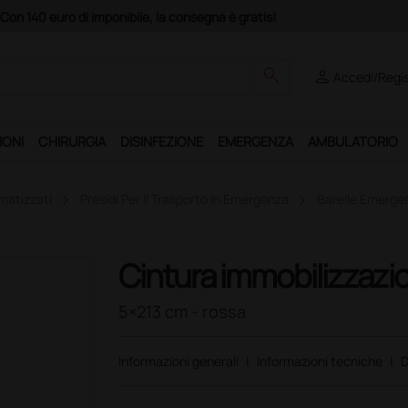
ibile, la consegna è gratis!
search
person
Accedi/Regis
IONI
CHIRURGIA
DISINFEZIONE
EMERGENZA
AMBULATORIO
matizzati
Presidi Per Il Trasporto In Emergenza
Barelle Emergen
Cintura immobilizzazio
5×213 cm - rossa
Informazioni generali
|
Informazioni tecniche
|
D