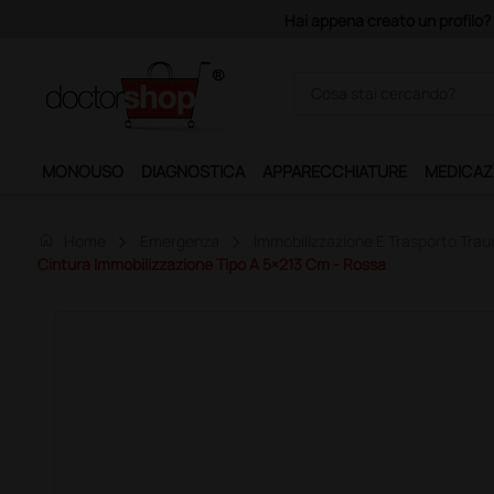
Hai appena creato un profilo? Con 140 euro di impon
MONOUSO
DIAGNOSTICA
APPARECCHIATURE
MEDICAZ
home
Home
Emergenza
Immobilizzazione E Trasporto Trau
Cintura Immobilizzazione Tipo A 5×213 Cm - Rossa