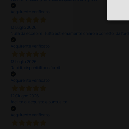
Acquirente verificato
13 Luglio 2026
Nulla da eccepire. Tutto estremamente chiaro e corretto, dall’ord
Acquirente verificato
13 Luglio 2026
Rapidi, disponibili ben forniti
Acquirente verificato
12 Giugno 2026
facilità di acquisto e puntualità
Acquirente verificato