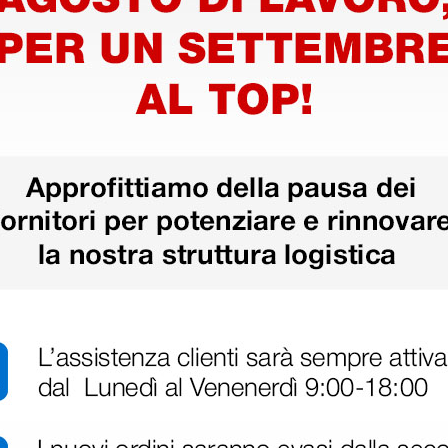
Tavola spinale pediatrica
Immobil
Baby Go
pediatri
198,00 €
57,60
0 €
(Prezzo i.e.)
(Prezzo i.e.
1 pz.
1 pz.
ri
 hanno già