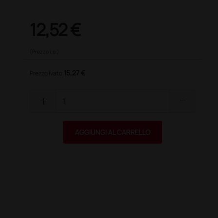
12,52 €
(Prezzo i.e.)
15,27 €
Prezzo ivato
add
remove
AGGIUNGI AL CARRELLO