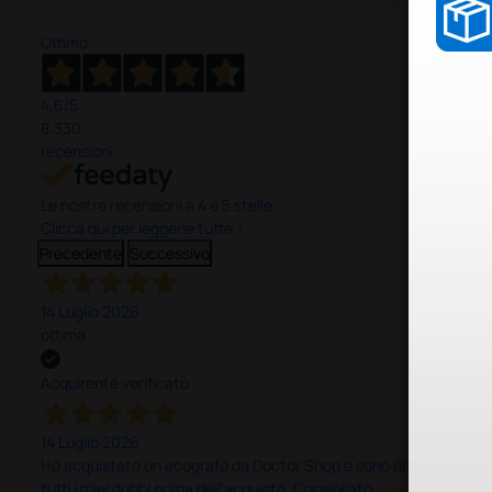
Ottimo
4,6
/5
8.330
recensioni
Le nostre recensioni a 4 e 5 stelle.
Clicca qui per leggerle tutte >
Precedente
Successivo
14 Luglio 2026
ottima
Acquirente verificato
14 Luglio 2026
Ho acquistato un ecografo da Doctor Shop e sono rimasto molto sod
tutti i miei dubbi prima dell'acquisto. Consigliato