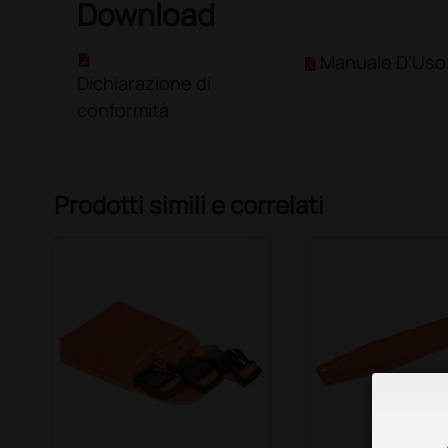
Download
Manuale D'Uso
Dichiarazione di
conformità
Prodotti simili e correlati