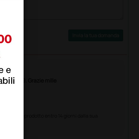
Invia la tua domanda
8 o 38-39. Grazie mille
estituire il prodotto entro 14 giorni dalla sua