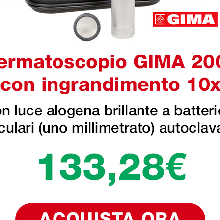
ri
 hanno già
e o regolare? Calzo 38 e sono indecisa se acquistare 37-3
alora fosse necessario potrà esercitare il diritto di recesso e r