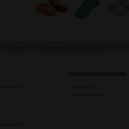
save_alt
forum
Download
Domande e risposte dei colleghi
Informazioni tecniche
tti in Italia.
• Numero: 34
• Colore: arancione
la polimerica