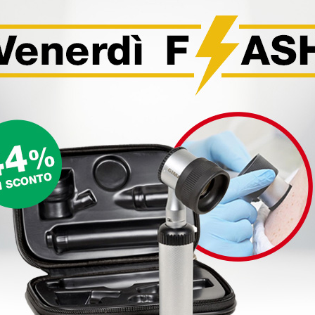
a fori -
Zoccoli bianchi con fori -
Zoccoli 
34
20,88 €
20,88
€
26,10 €
(Prezzo i.e.)
(Prezzo i.e.
1 paio
1 paio