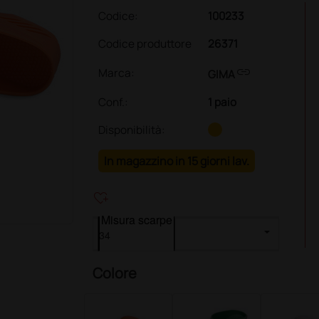
Codice:
100233
Codice produttore
26371
link
Marca:
GIMA
Conf.
:
1 paio
Disponibilità:
In magazzino in 15 giorni lav.
heart_plus
Misura scarpe
Colore