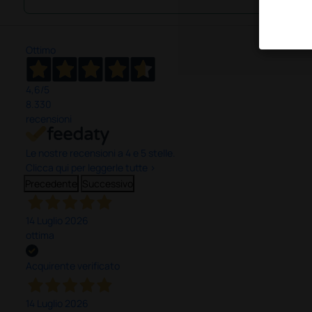
Ottimo
4,6
/5
8.330
recensioni
Le nostre recensioni a 4 e 5 stelle.
Clicca qui per leggerle tutte >
Precedente
Successivo
14 Luglio 2026
ottima
Acquirente verificato
14 Luglio 2026