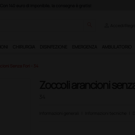
Club", un anno di spedizioni a 39,90 euro + IVA!
search
person
Accedi/Regis
IONI
CHIRURGIA
DISINFEZIONE
EMERGENZA
AMBULATORIO
cioni Senza Fori - 34
Zoccoli arancioni senza
34
Informazioni generali
|
Informazioni tecniche
|
D