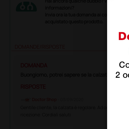
Hai ancora qualche dubbio? Vuoi ulterio
informazioni?
Invia ora la tua domanda ai colleghi che
acquistato questo prodotto.
DOMANDE/RISPOSTE
DOMANDA
Buongiorno, potrei sapere se la calzata è grand
RISPOSTE
Doctor Shop
- 03/09/2020
Gentile cliente, la calzata è regolare. Ad ogni modo qu
ricezione. Cordiali saluti