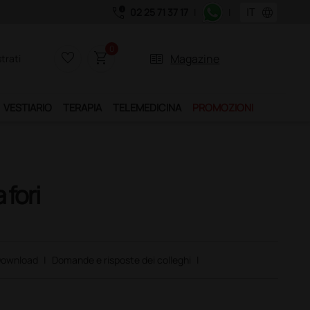
call_quality
language
02 25 71 37 17
|
|
0
favorite_border
shopping_cart
two_pager
Magazine
trati
VESTIARIO
TERAPIA
TELEMEDICINA
PROMOZIONI
 fori
ownload
|
Domande e risposte dei colleghi
|