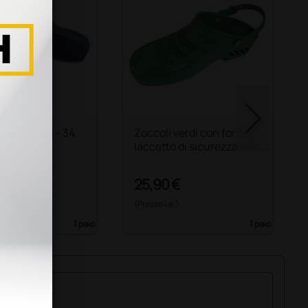
blu con fori - 34
Zoccoli verdi con fori e
laccetto di sicurezza - 34
 €
25,90 €
26,10 €
)
(Prezzo i.e.)
1 paio
1 paio