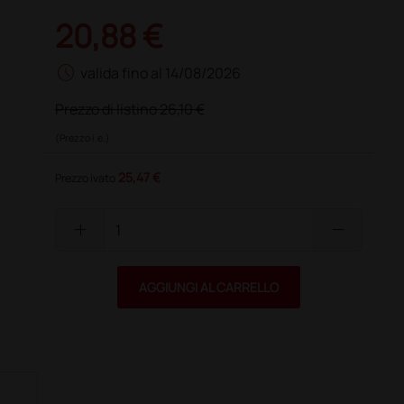
20,88 €
schedule
valida fino al 14/08/2026
Prezzo di listino
26,10 €
(Prezzo i.e.)
25,47 €
Prezzo ivato
add
remove
AGGIUNGI AL CARRELLO