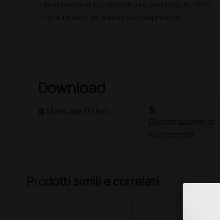
• lavabile in lavatrice, disinfettabile, sterilizzabile, 135°C
• fori sulla suola per areazione e traspirazione
Download
Manuale D'Uso
Dichiarazione di
conformità
Prodotti simili e correlati