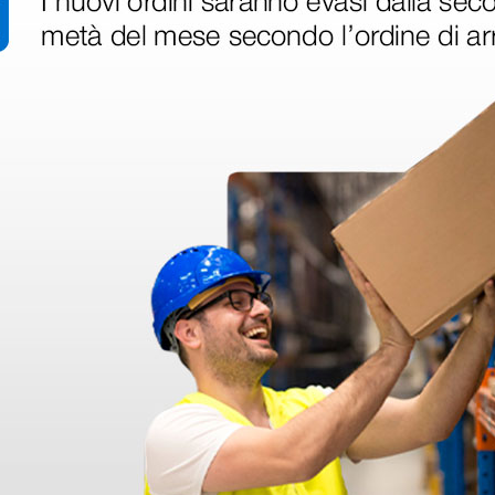
ri
 hanno già