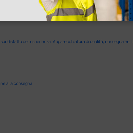
disfatto dell'esperienza. Apparecchiatura di qualità, consegna nei temp
ine alla consegna.