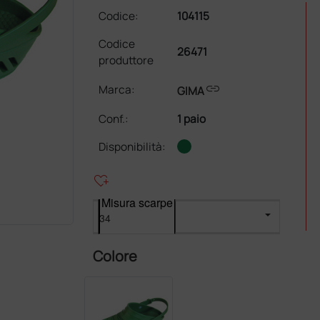
Codice:
104115
Codice
26471
produttore
link
Marca:
GIMA
Conf.
:
1 paio
Disponibilità:
heart_plus
Misura scarpe
Colore