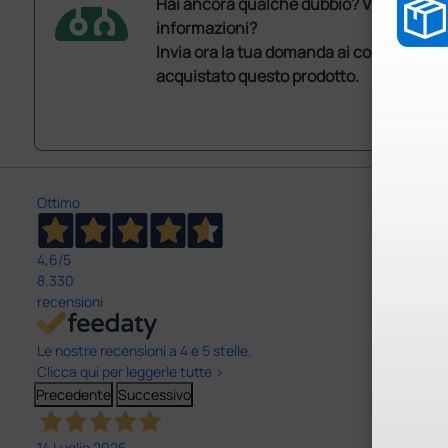
Hai ancora qualche dubbio? Vuoi ulterio
informazioni?
Invia ora la tua domanda ai colleghi che
acquistato questo prodotto.
Ottimo
4,6
/5
8.330
recensioni
Le nostre recensioni a 4 e 5 stelle.
Clicca qui per leggerle tutte >
Precedente
Successivo
14 Luglio 2026