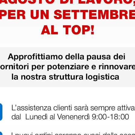
a fori -
Zoccoli arancioni senza
Zoccoli 
fori - 34
34
20,88 €
20,88
€
26,10 €
(Prezzo i.e.)
(Prezzo i.e.
1 paio
1 paio