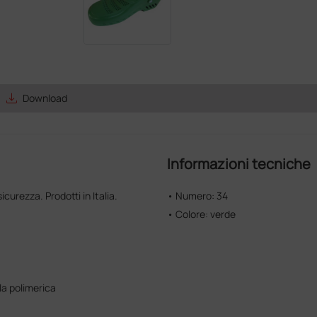
save_alt
Download
Informazioni tecniche
curezza. Prodotti in Italia.
• Numero: 34
• Colore: verde
la polimerica