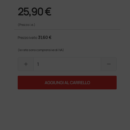
25,90 €
(Prezzo i.e.)
31,60 €
Prezzo ivato
(le rate sono comprensive di IVA)
add
remove
AGGIUNGI AL CARRELLO