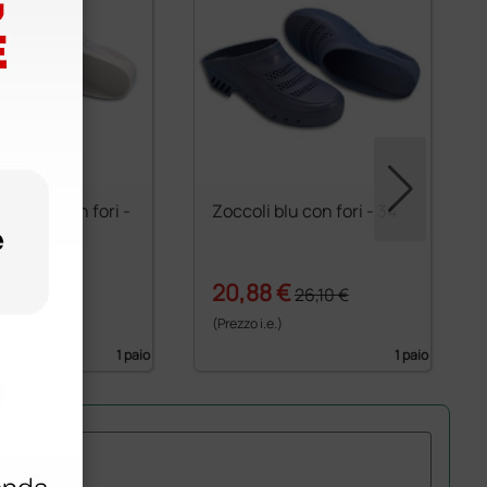
bianchi con fori -
Zoccoli blu con fori - 34
 €
20,88 €
26,10 €
26,10 €
)
(Prezzo i.e.)
1 paio
1 paio