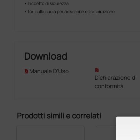
• laccetto di sicurezza
• fori sulla suola per areazione e traspirazione
Download
Manuale D'Uso
Dichiarazione di
conformità
Prodotti simili e correlati