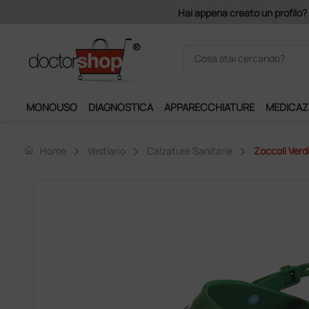
on 140 euro di imponibile, la consegna è gratis!
MONOUSO
DIAGNOSTICA
APPARECCHIATURE
MEDICAZ
home
Home
Vestiario
Calzature Sanitarie
Zoccoli Verd