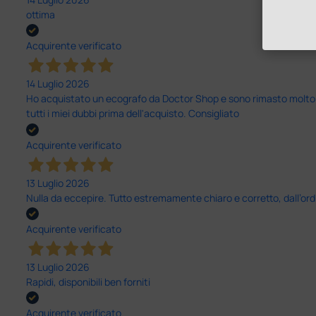
ottima
Acquirente verificato
14 Luglio 2026
Ho acquistato un ecografo da Doctor Shop e sono rimasto molto sod
tutti i miei dubbi prima dell'acquisto. Consigliato
Acquirente verificato
13 Luglio 2026
Nulla da eccepire. Tutto estremamente chiaro e corretto, dall’ord
Acquirente verificato
13 Luglio 2026
Rapidi, disponibili ben forniti
Acquirente verificato