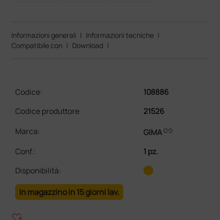
Informazioni generali
|
Informazioni tecniche
|
Compatibile con
|
Download
|
Codice:
108886
Codice produttore
21526
link
Marca:
GIMA
Conf.
:
1 pz.
Disponibilità:
In magazzino in 15 giorni lav.
heart_plus