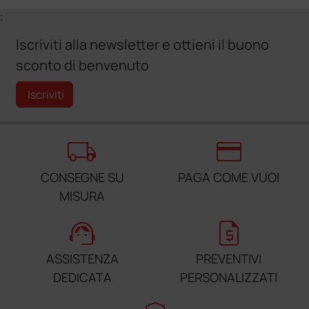
;
Iscriviti alla newsletter e ottieni il buono
sconto di benvenuto
Iscriviti
local_shipping
credit_card
CONSEGNE SU
PAGA COME VUOI
MISURA
support_agent
request_quote
ASSISTENZA
PREVENTIVI
DEDICATA
PERSONALIZZATI