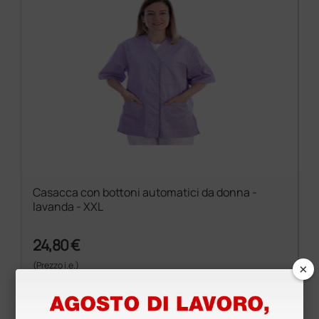
Casacca con bottoni automatici da donna -
lavanda - XXL
24,80 €
×
(Prezzo i.e.)
1 pz.
Prodotti simili e correlati