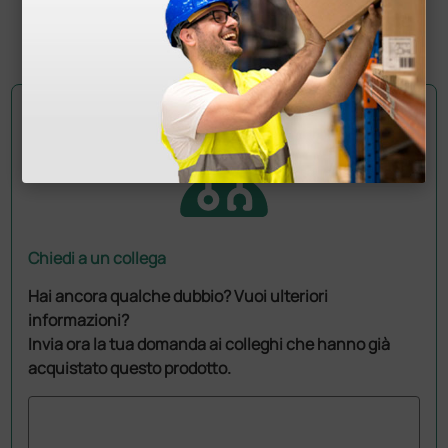
(Prezzo i.e.)
1 pz.
Chiedi a un collega
Hai ancora qualche dubbio? Vuoi ulteriori
informazioni?
Invia ora la tua domanda ai colleghi che hanno già
acquistato questo prodotto.