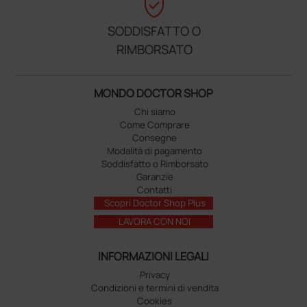
verified_user
SODDISFATTO O
RIMBORSATO
MONDO DOCTOR SHOP
Chi siamo
Come Comprare
Consegne
Modalità di pagamento
Soddisfatto o Rimborsato
Garanzie
Contatti
Scopri Doctor Shop Plus
LAVORA CON NOI
INFORMAZIONI LEGALI
Privacy
Condizioni e termini di vendita
Cookies