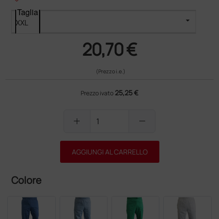
Taglia
20,70 €
(Prezzo i.e.)
25,25 €
Prezzo ivato
add
remove
AGGIUNGI AL CARRELLO
Colore