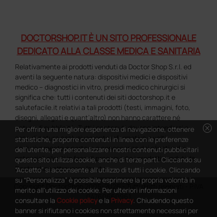
DOCTORSHOP.IT È UN SITO PROFESSIONALE
DEDICATO ALLA CLASSE MEDICA E SANITARIA
Relativamente ai prodotti venduti da Doctor Shop S.r.l. ed
aventi la seguente natura: dispositivi medici e dispositivi
medico – diagnostici in vitro, presidi medico chirurgici si
significa che: tutti i contenuti dei siti doctorshop.it e
salutefacile.it relativi a tali prodotti (testi, immagini, foto,
disegni, allegati e quant’altro) non hanno carattere né
cancel
natura di pubblicità. Tutti i contenuti devono intendersi e
Per offrire una migliore esperienza di navigazione, ottenere
sono di natura esclusivamente informativa e volti
statistiche, proporre contenuti in linea con le preferenze
esclusivamente a portare a conoscenza dei clienti e dei
dell'utente, per personalizzare i nostri contenuti pubblicitari
potenziali clienti in fase di preacquisto i prodotti venduti da
questo sito utilizza cookie, anche di terze parti. Cliccando su
Doctorshop attraverso la rete.
“Accetto” si acconsente all'utilizzo di tutti i cookie. Cliccando
su “Personalizza” è possibile esprimere la propria volontà in
Copyright DoctorShop 2005-2026 - Tutti diritti riservati - P.IVA
merito all'utilizzo dei cookie. Per ulteriori informazioni
04760660961
consultare la
Cookie policy
e la
Privacy
. Chiudendo questo
banner si rifiutano i cookies non strettamente necessari per