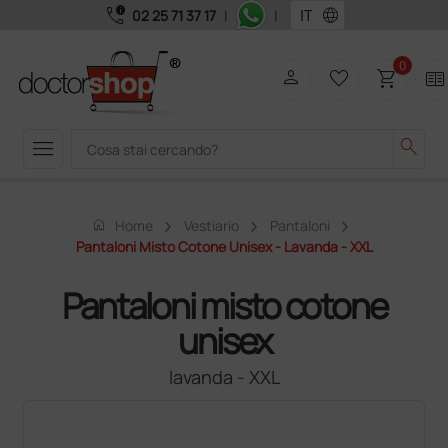
call_quality
language
02 25 71 37 17
|
|
0
person
favorite_border
shopping_cart
two_pager
menu
search
home
Home
Vestiario
Pantaloni
Pantaloni Misto Cotone Unisex - Lavanda - XXL
Pantaloni misto cotone
unisex
lavanda - XXL