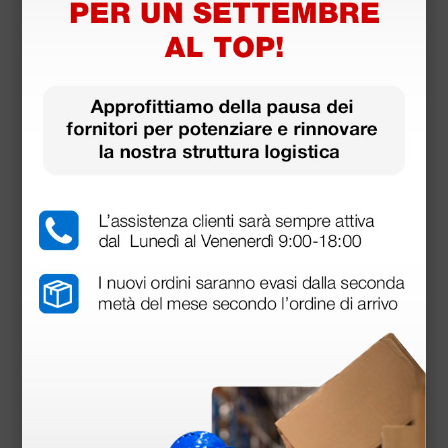
Pantaloni cotone unisex - bianchi - XXL
23,30 €