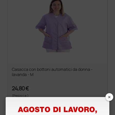
Casacca con bottoni automatici da donna -
lavanda - M
24,80 €
×
(Prezzo i.e.)
1 pz.
Prodotti simili e correlati