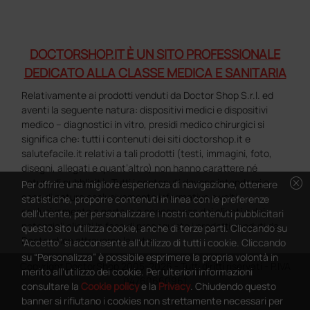
DOCTORSHOP.IT È UN SITO PROFESSIONALE
DEDICATO ALLA CLASSE MEDICA E SANITARIA
Relativamente ai prodotti venduti da Doctor Shop S.r.l. ed
aventi la seguente natura: dispositivi medici e dispositivi
medico – diagnostici in vitro, presidi medico chirurgici si
significa che: tutti i contenuti dei siti doctorshop.it e
salutefacile.it relativi a tali prodotti (testi, immagini, foto,
disegni, allegati e quant’altro) non hanno carattere né
cancel
natura di pubblicità. Tutti i contenuti devono intendersi e
Per offrire una migliore esperienza di navigazione, ottenere
sono di natura esclusivamente informativa e volti
statistiche, proporre contenuti in linea con le preferenze
esclusivamente a portare a conoscenza dei clienti e dei
dell'utente, per personalizzare i nostri contenuti pubblicitari
potenziali clienti in fase di preacquisto i prodotti venduti da
questo sito utilizza cookie, anche di terze parti. Cliccando su
Doctorshop attraverso la rete.
“Accetto” si acconsente all'utilizzo di tutti i cookie. Cliccando
su “Personalizza” è possibile esprimere la propria volontà in
Copyright DoctorShop 2005-2026 - Tutti diritti riservati - P.IVA
merito all'utilizzo dei cookie. Per ulteriori informazioni
04760660961
consultare la
Cookie policy
e la
Privacy
. Chiudendo questo
banner si rifiutano i cookies non strettamente necessari per