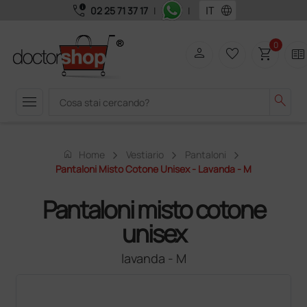
call_quality
language
02 25 71 37 17
|
|
0
person
favorite_border
shopping_cart
two_pager
menu
search
home
Home
Vestiario
Pantaloni
Pantaloni Misto Cotone Unisex - Lavanda - M
Pantaloni misto cotone
unisex
lavanda - M