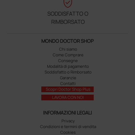
verified_user
SODDISFATTO O
RIMBORSATO
MONDO DOCTOR SHOP
Chi siamo
Come Comprare
Consegne
Modalità di pagamento
Soddisfatto o Rimborsato
Garanzie
Contatti
Scopri Doctor Shop Plus
LAVORA CON NOI
INFORMAZIONI LEGALI
Privacy
Condizioni e termini di vendita
Cookies