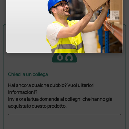
(Prezzo i.e.)
1 pz.
Chiedi a un collega
Hai ancora qualche dubbio? Vuoi ulteriori
informazioni?
Invia ora la tua domanda ai colleghi che hanno già
acquistato questo prodotto.