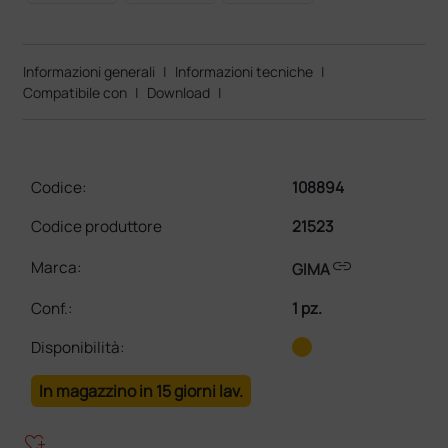
Informazioni generali
|
Informazioni tecniche
|
Compatibile con
|
Download
|
Codice:
108894
Codice produttore
21523
link
Marca:
GIMA
Conf.
:
1 pz.
Disponibilità:
In magazzino in 15 giorni lav.
heart_plus