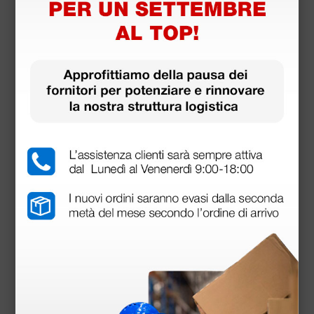
Pantaloni cotone unisex - bianchi - M
23,30 €