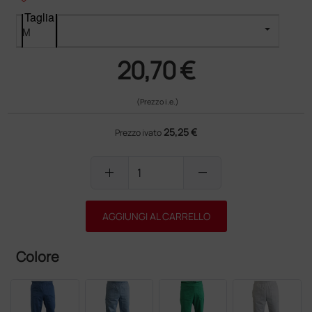
Taglia
20,70 €
(Prezzo i.e.)
25,25 €
Prezzo ivato
add
remove
AGGIUNGI AL CARRELLO
Colore