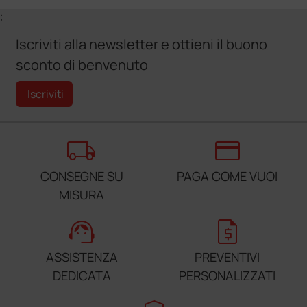
;
Iscriviti alla newsletter e ottieni il buono
sconto di benvenuto
Iscriviti
local_shipping
credit_card
CONSEGNE SU
PAGA COME VUOI
MISURA
support_agent
request_quote
ASSISTENZA
PREVENTIVI
DEDICATA
PERSONALIZZATI