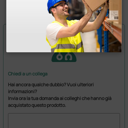
(Prezzo i.e.)
1 pz.
Chiedi a un collega
Hai ancora qualche dubbio? Vuoi ulteriori
informazioni?
Invia ora la tua domanda ai colleghi che hanno già
acquistato questo prodotto.