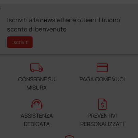
;
Iscriviti alla newsletter e ottieni il buono
sconto di benvenuto
Iscriviti
local_shipping
credit_card
CONSEGNE SU
PAGA COME VUOI
MISURA
support_agent
request_quote
ASSISTENZA
PREVENTIVI
DEDICATA
PERSONALIZZATI