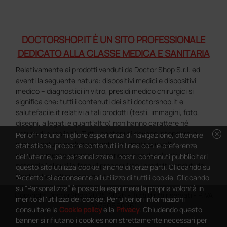
DOCTORSHOP.IT È UN SITO PROFESSIONALE
DEDICATO ALLA CLASSE MEDICA E SANITARIA
Relativamente ai prodotti venduti da Doctor Shop S.r.l. ed
aventi la seguente natura: dispositivi medici e dispositivi
medico – diagnostici in vitro, presidi medico chirurgici si
significa che: tutti i contenuti dei siti doctorshop.it e
salutefacile.it relativi a tali prodotti (testi, immagini, foto,
disegni, allegati e quant’altro) non hanno carattere né
cancel
natura di pubblicità. Tutti i contenuti devono intendersi e
Per offrire una migliore esperienza di navigazione, ottenere
sono di natura esclusivamente informativa e volti
statistiche, proporre contenuti in linea con le preferenze
esclusivamente a portare a conoscenza dei clienti e dei
dell'utente, per personalizzare i nostri contenuti pubblicitari
potenziali clienti in fase di preacquisto i prodotti venduti da
questo sito utilizza cookie, anche di terze parti. Cliccando su
Doctorshop attraverso la rete.
“Accetto” si acconsente all'utilizzo di tutti i cookie. Cliccando
su “Personalizza” è possibile esprimere la propria volontà in
Copyright DoctorShop 2005-2026 - Tutti diritti riservati - P.IVA
merito all'utilizzo dei cookie. Per ulteriori informazioni
04760660961
consultare la
Cookie policy
e la
Privacy
. Chiudendo questo
banner si rifiutano i cookies non strettamente necessari per