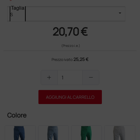
Taglia
20,70 €
(Prezzo i.e.)
25,25 €
Prezzo ivato
add
remove
AGGIUNGI AL CARRELLO
Colore