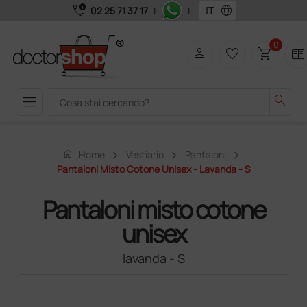
call_quality
language
02 25 71 37 17
|
|
0
person
favorite_border
shopping_cart
two_pager
menu
search
home
Home
Vestiario
Pantaloni
Pantaloni Misto Cotone Unisex - Lavanda - S
Pantaloni misto cotone
unisex
lavanda - S