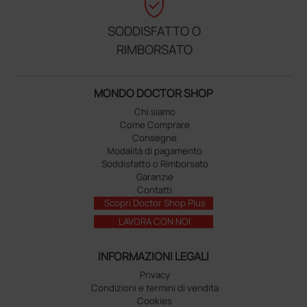
verified_user
SODDISFATTO O
RIMBORSATO
MONDO DOCTOR SHOP
Chi siamo
Come Comprare
Consegne
Modalità di pagamento
Soddisfatto o Rimborsato
Garanzie
Contatti
Scopri Doctor Shop Plus
LAVORA CON NOI
INFORMAZIONI LEGALI
Privacy
Condizioni e termini di vendita
Cookies