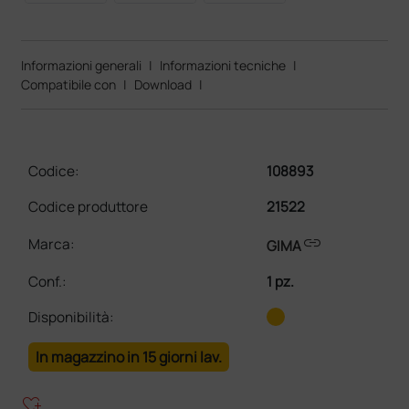
Informazioni generali
|
Informazioni tecniche
|
Compatibile con
|
Download
|
Codice:
108893
Codice produttore
21522
link
Marca:
GIMA
Conf.
:
1 pz.
Disponibilità:
In magazzino in 15 giorni lav.
heart_plus