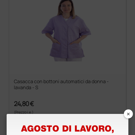
Casacca con bottoni automatici da donna -
lavanda - S
24,80 €
×
(Prezzo i.e.)
1 pz.
Prodotti simili e correlati