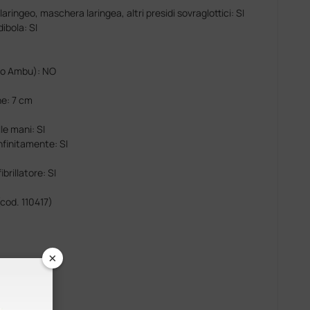
aringeo, maschera laringea, altri presidi sovraglottici: SI
ibola: SI
ico Ambu): NO
e: 7 cm
le mani: SI
infinitamente: SI
brillatore: SI
cod. 110417)
×
cm