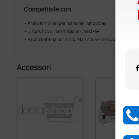
Compatibile con
• Ambu IV Trainer per manichini AmbuMan
• Dispositivo di rianimazione Chest-eR
• Pacco batteria per Ambu Man Advanced e Airway
Accessori