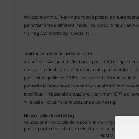
®
Utilizzando Ambu
Man Advanced è possibile creare scenari
perfettamente a differenti moduli del corso. Ambu Man Adva
training ALS adatto agli specialisti.
Training con scenari personalizzati
®
Ambu
Man Advanced offre nuove possibilità di implementa
con quanto richiesto dall’istruttore e da quanto stabilità d
particolare quelle del 2015). La tua creatività non ha limiti.
permette la creazione di scenari personalizzati facili e veloc
modificarli, in base alla situazione. I parametri CPR e gli 
wireless e inclusi nella valutazione e debriefing.
Nuovo livello di debriefing
Valutazione individuale dei discenti in training di gruppo p
partecipante riceve il proprio risultato personale (fino a 4 
Mostra altro