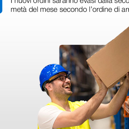
per
Dispositivo di
uMan
rianimazione Chest-eR
371,00 €
(Prezzo i.e.)
1 pz.
1 pz.
ri
 hanno già