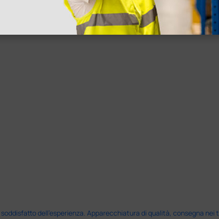
disfatto dell'esperienza. Apparecchiatura di qualità, consegna nei temp