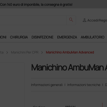
Club", un anno di spedizioni a 39,90 euro + IVA!
search
person
Accedi/Regis
IONI
CHIRURGIA
DISINFEZIONE
EMERGENZA
AMBULATORIO
ita
Manichini Per CPR
Manichino AmbuMan Advanced
Manichino AmbuMan 
Informazioni generali
|
Informazioni tecniche
|
D