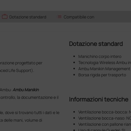
work
list
Dotazione standard
Compatibile con
Dotazione standard
Manichino corpo intero
Tecnologia Wireless Ambu i
razione progettato per
Ambu Manikin Management
nced Life Support).
Borsa rigida per trasporto
s Ambu:
Ambu Manikin
controllo, la documentazione e il
Informazioni tecniche
Ventilazione bocca-bocca: 
dove si trovano tutti i dati e le
Ventilazione bocca-naso: N
a delle mani, volume di
Ventilazione con pallone ria
Uso di cannule Guedel: SI