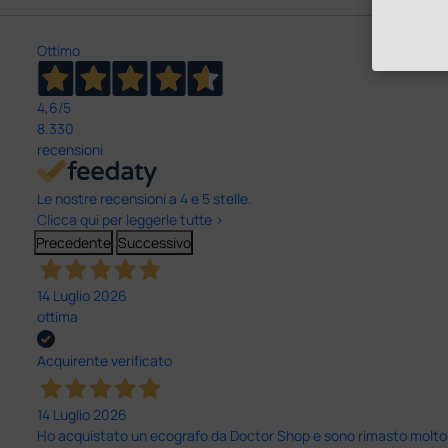
Ottimo
4,6
/5
8.330
recensioni
Le nostre recensioni a 4 e 5 stelle.
Clicca qui per leggerle tutte >
Precedente
Successivo
14 Luglio 2026
ottima
Acquirente verificato
14 Luglio 2026
Ho acquistato un ecografo da Doctor Shop e sono rimasto molto sod