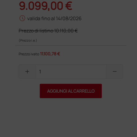
9.099,00 €
schedule
valida fino al 14/08/2026
Prezzo di listino
10.110,00 €
(Prezzo i.e.)
11.100,78 €
Prezzo ivato
add
remove
AGGIUNGI AL CARRELLO