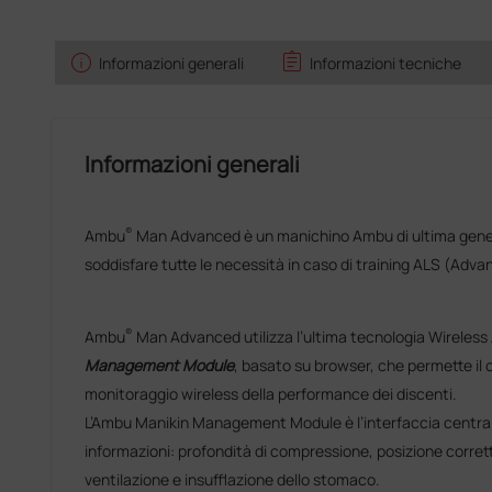
info
assignment
Informazioni generali
Informazioni tecniche
Informazioni generali
®
Ambu
Man Advanced è un manichino Ambu di ultima gene
soddisfare tutte le necessità in caso di training ALS (Adva
®
Ambu
Man Advanced utilizza l’ultima tecnologia Wireles
Management Module
, basato su browser, che permette il 
monitoraggio wireless della performance dei discenti.
L’Ambu Manikin Management Module è l’interfaccia centrale, 
informazioni: profondità di compressione, posizione corrett
ventilazione e insufflazione dello stomaco.