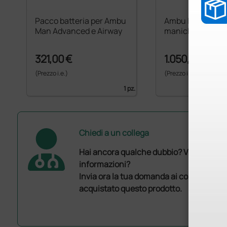
Pacco batteria per Ambu
Ambu IV Trainer 
Man Advanced e Airway
manichini Amb
321,00 €
1.050,00 €
(Prezzo i.e.)
(Prezzo i.e.)
1 pz.
Chiedi a un collega
Hai ancora qualche dubbio? Vuoi ulterio
informazioni?
Invia ora la tua domanda ai colleghi che
acquistato questo prodotto.