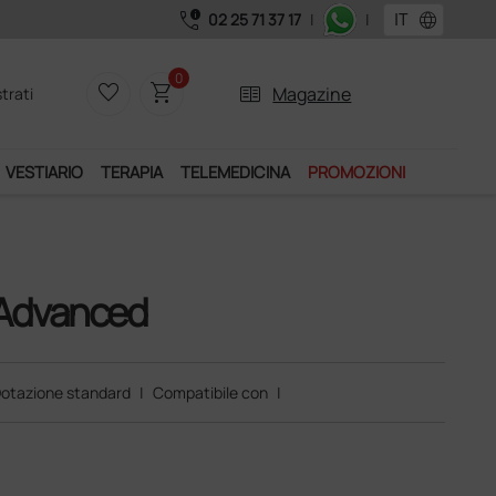
call_quality
language
02 25 71 37 17
|
|
0
favorite_border
shopping_cart
two_pager
Magazine
trati
VESTIARIO
TERAPIA
TELEMEDICINA
PROMOZIONI
Advanced
otazione standard
|
Compatibile con
|