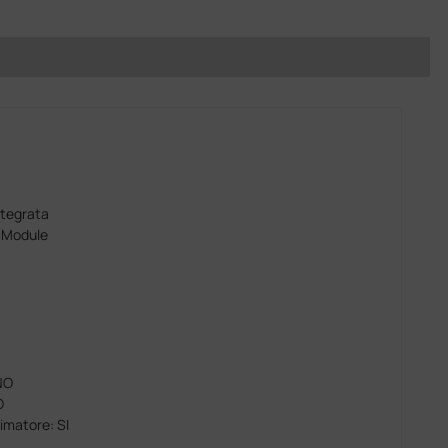
ntegrata
 Module
NO
O
nimatore: SI