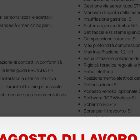
Gestione vie aeree: tubo ET/l
Manovra di spinta della mand
 personalizzati e adattarli
Insufflazione gastrica: SI
nced è il manichino per il
Sistema igienico Ambu: NO
Set facciale (sistema igien
Compressione toracica: SI
Max profondità compression
Max insufflazione: 1,2 litri
Visualizzazione posizione del
zione di concetti in conformità
Rigidità toracica regolabile 
alle linee guida ERC/AHA (in
Polso: elettrico
Posizionamento elettrodi defi
 L’interfaccia utente intuitiva
Defibrillazione: SI
i. Durante il training è possibile
Accesso venoso: opzionale (
eventi manuali sono documentati via
Software RCP Wireless: SI
Schermo ECG: SI
Borsa per il trasporto: SI
Peso: 13,3 Kg
er una maggiore efficienza. Ogni
Peso con borsa: 25,1 kg
partecipanti).
Lunghezza manichino: 165 