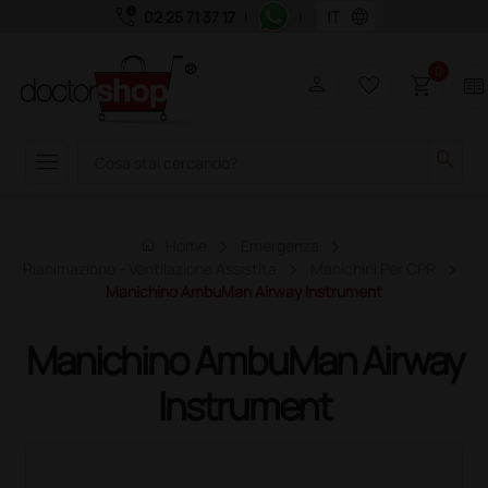
call_quality
language
02 25 71 37 17
|
|
0
person
favorite_border
shopping_cart
two_pager
menu
search
home
Home
Emergenza
Rianimazione - Ventilazione Assistita
Manichini Per CPR
Manichino AmbuMan Airway Instrument
Manichino AmbuMan Airway
Instrument