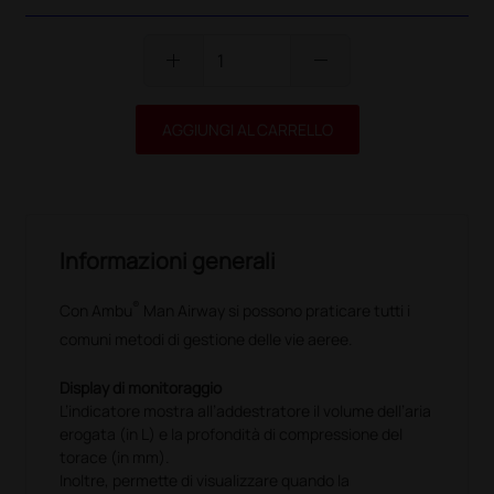
add
remove
AGGIUNGI AL CARRELLO
Informazioni generali
®
Con Ambu
Man Airway si possono praticare tutti i
comuni metodi di gestione delle vie aeree.
Display di monitoraggio
L’indicatore mostra all’addestratore il volume dell’aria
erogata (in L) e la profondità di compressione del
torace (in mm).
Inoltre, permette di visualizzare quando la