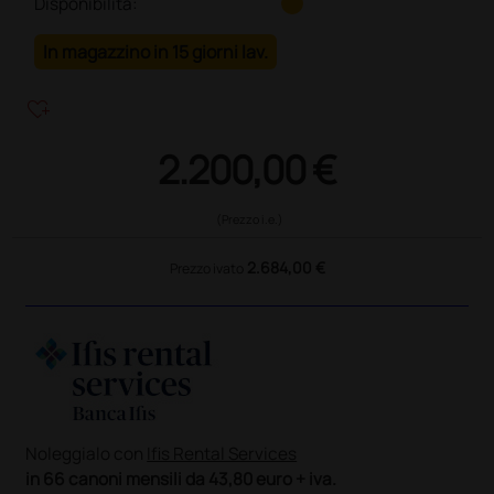
Disponibilità:
In magazzino in 15 giorni lav.
heart_plus
2.200,00 €
(Prezzo i.e.)
2.684,00 €
Prezzo ivato
Noleggialo con
Ifis Rental Services
in 66 canoni mensili da 43,80 euro + iva.