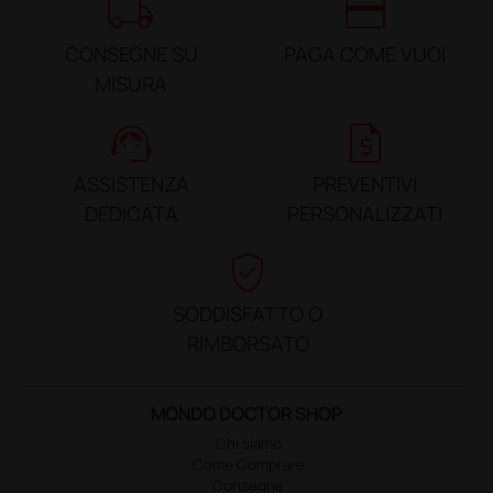
local_shipping
credit_card
CONSEGNE SU
PAGA COME VUOI
MISURA
support_agent
request_quote
ASSISTENZA
PREVENTIVI
DEDICATA
PERSONALIZZATI
verified_user
SODDISFATTO O
RIMBORSATO
MONDO DOCTOR SHOP
Chi siamo
Come Comprare
Consegne