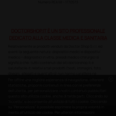
Numero REA MI - 1770573
DOCTORSHOP.IT È UN SITO PROFESSIONALE
DEDICATO ALLA CLASSE MEDICA E SANITARIA
Relativamente ai prodotti venduti da Doctor Shop S.r.l. ed
aventi la seguente natura: dispositivi medici e dispositivi
medico – diagnostici in vitro, presidi medico chirurgici si
significa che: tutti i contenuti dei siti doctorshop.it e
salutefacile.it relativi a tali prodotti (testi, immagini, foto,
disegni, allegati e quant’altro) non hanno carattere né
cancel
natura di pubblicità. Tutti i contenuti devono intendersi e
Per offrire una migliore esperienza di navigazione, ottenere
sono di natura esclusivamente informativa e volti
statistiche, proporre contenuti in linea con le preferenze
esclusivamente a portare a conoscenza dei clienti e dei
dell'utente, per personalizzare i nostri contenuti pubblicitari
potenziali clienti in fase di preacquisto i prodotti venduti da
questo sito utilizza cookie, anche di terze parti. Cliccando su
Doctorshop attraverso la rete.
“Accetto” si acconsente all'utilizzo di tutti i cookie. Cliccando
su “Personalizza” è possibile esprimere la propria volontà in
Copyright DoctorShop 2005-2026 - Tutti diritti riservati - P.IVA
merito all'utilizzo dei cookie. Per ulteriori informazioni
04760660961