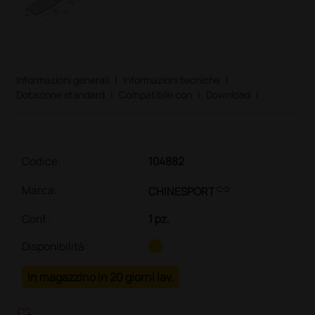
Informazioni generali
|
Informazioni tecniche
|
Dotazione standard
|
Compatibile con
|
Download
|
Codice:
104882
link
Marca:
CHINESPORT
Conf.
:
1 pz.
Disponibilità:
In magazzino in 20 giorni lav.
heart_plus