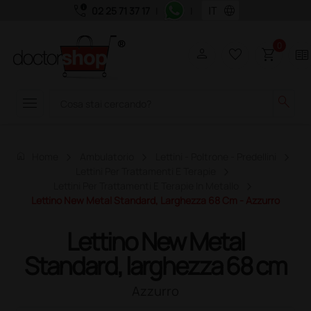
call_quality
language
02 25 71 37 17
|
|
0
person
favorite_border
shopping_cart
two_pager
menu
search
home
Home
Ambulatorio
Lettini - Poltrone - Predellini
Lettini Per Trattamenti E Terapie
Lettini Per Trattamenti E Terapie In Metallo
Lettino New Metal Standard, Larghezza 68 Cm - Azzurro
Lettino New Metal
Standard, larghezza 68 cm
Azzurro