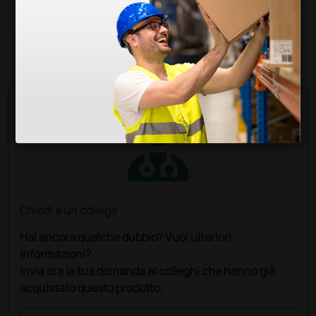
469,00 €
(Prezzo i.e.)
1 pz.
Chiedi a un collega
Hai ancora qualche dubbio? Vuoi ulteriori
informazioni?
Invia ora la tua domanda ai colleghi che hanno già
acquistato questo prodotto.