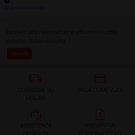
Acquirente verificato
;
Iscriviti alla newsletter e ottieni il buono
sconto di benvenuto
Iscriviti
local_shipping
credit_card
CONSEGNE SU
PAGA COME VUOI
MISURA
support_agent
request_quote
ASSISTENZA
PREVENTIVI
DEDICATA
PERSONALIZZATI