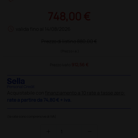
748,00 €
schedule
valida fino al 14/08/2026
Prezzo di listino
880,00 €
(Prezzo i.e.)
912,56 €
Prezzo ivato
Acquistabile con
finanziamento a 10 rate a tasse zero:
rate a partire da
74,80 €
+ iva.
(le rate sono comprensive di IVA)
add
remove