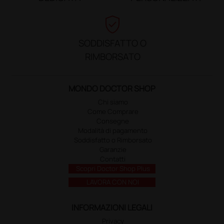
verified_user
SODDISFATTO O
RIMBORSATO
MONDO DOCTOR SHOP
Chi siamo
Come Comprare
Consegne
Modalità di pagamento
Soddisfatto o Rimborsato
Garanzie
Contatti
Scopri Doctor Shop Plus
LAVORA CON NOI
INFORMAZIONI LEGALI
Privacy