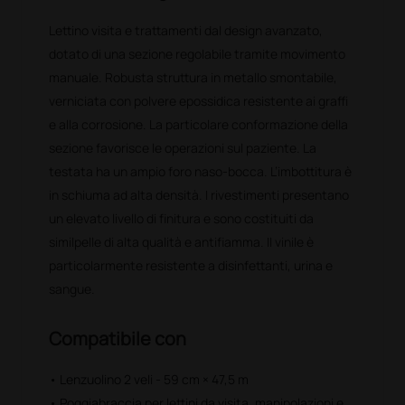
Lettino visita e trattamenti dal design avanzato,
dotato di una sezione regolabile tramite movimento
manuale. Robusta struttura in metallo smontabile,
verniciata con polvere epossidica resistente ai graffi
e alla corrosione. La particolare conformazione della
sezione favorisce le operazioni sul paziente. La
testata ha un ampio foro naso-bocca. L’imbottitura è
in schiuma ad alta densità. I rivestimenti presentano
un elevato livello di finitura e sono costituiti da
similpelle di alta qualità e antifiamma. Il vinile è
particolarmente resistente a disinfettanti, urina e
sangue.
Compatibile con
• Lenzuolino 2 veli - 59 cm × 47,5 m
• Poggiabraccia per lettini da visita, manipolazioni e