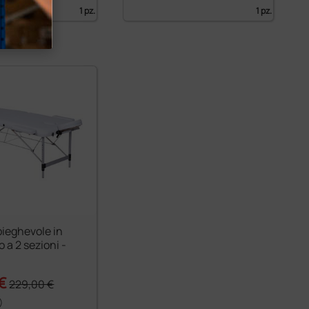
1 pz.
1 pz.
pieghevole in
o a 2 sezioni -
 €
229,00 €
)