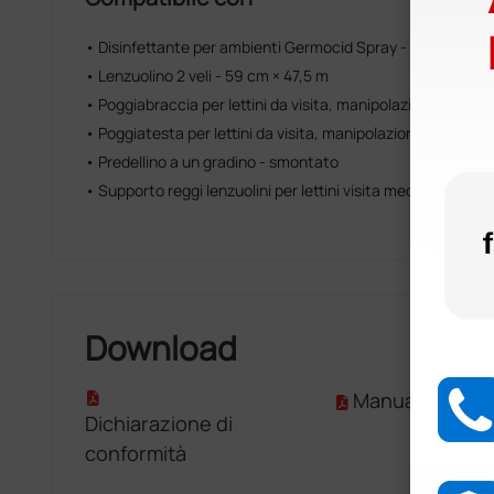
• Disinfettante per ambienti Germocid Spray - 400 ml
• Lenzuolino 2 veli - 59 cm × 47,5 m
• Poggiabraccia per lettini da visita, manipolazioni e tratt
• Poggiatesta per lettini da visita, manipolazioni e trattam
• Predellino a un gradino - smontato
• Supporto reggi lenzuolini per lettini visita medica, tratt
Download
Manuale D'Uso
Dichiarazione di
conformità