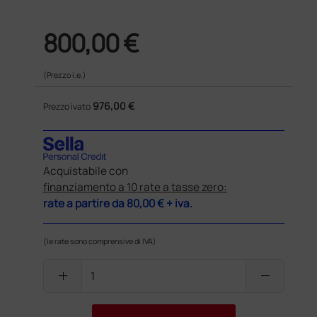
800,00 €
(Prezzo i.e.)
976,00 €
Prezzo ivato
Acquistabile con
finanziamento a 10 rate a tasse zero:
rate a partire da
80,00 €
+ iva.
(le rate sono comprensive di IVA)
add
remove