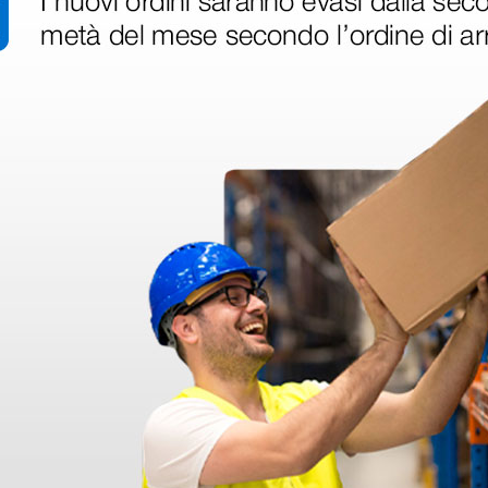
r
Predellino a un gradino -
Supporto
id Spray
smontato
per letti
trattame
manipol
45,05 €
83,00 
53,00 €
(Prezzo i.e.)
(Prezzo i.e.