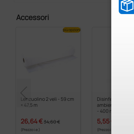
Accessori
più opzioni
Lenzuolino 2 veli - 59 cm
Disinfettante pe
× 47,5 m
ambienti Germoc
- 400 ml
26,64 €
5,55 €
34,60 €
7,60 €
(Prezzo i.e.)
(Prezzo i.e.)