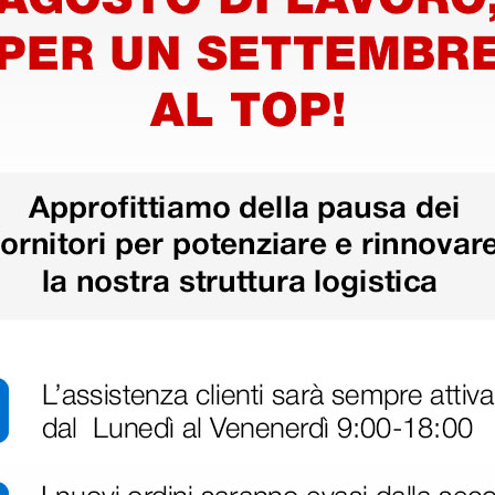
amenti
enti
amenti e manipolazioni