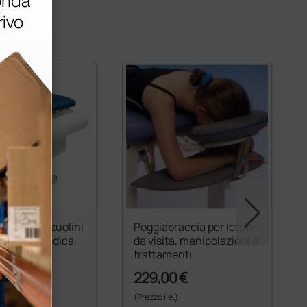
 reggi lenzuolini
Poggiabraccia per lettini
ni visita medica,
da visita, manipolazioni e
nti e
trattamenti
azioni
€
229,00 €
)
(Prezzo i.e.)