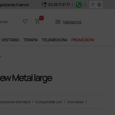
call_quality
language
02 25 71 37 17
|
|
0
favorite_border
shopping_cart
two_pager
Magazine
trati
VESTIARIO
TERAPIA
TELEMEDICINA
PROMOZIONI
New Metal large
otazione standard
|
Compatibile con
|
Download
|