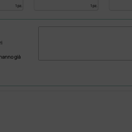
1 pz.
1 pz.
ri
 hanno già