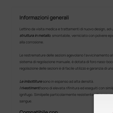
Informazioni generali
Lettino da visita medica e trattamenti di nuovo design, ad 
struttura in metallo
, smontabile, verniciato con polvere epo
alla corrosione.
Le restremature delle sezioni agevolano l'avvicinamento al
sistema di regolazione manuale, è dotata di foro naso-bocc
regolazione delle sezioni è di facile utilizzo e garanzia di u
Le imbottiture
sono in espanso ad alta densità.
I rivestimenti
sono di elevata rifinitura ed eseguiti con similp
ignifugo. Similpelle particolarmente resistente all'usura, stab
sangue.
Compatibile con