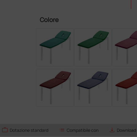
Colore
work
list
save_alt
Dotazione standard
Compatibile con
Download