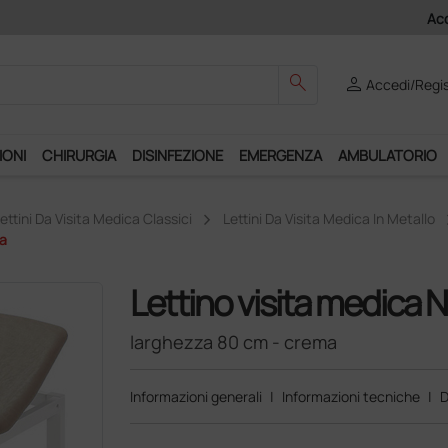
Club", un anno di spedizioni a 39,90 euro + IVA!
search
person
Accedi/Regis
IONI
CHIRURGIA
DISINFEZIONE
EMERGENZA
AMBULATORIO
ettini Da Visita Medica Classici
Lettini Da Visita Medica In Metallo
a
Lettino visita medica 
larghezza 80 cm - crema
Informazioni generali
|
Informazioni tecniche
|
D