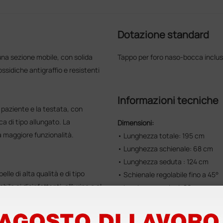
Dotazione standard
una sezione mobile, con solida
Tappo per foro naso-bocca inclus
ssidiche antigraffio e resistenti
Informazioni tecniche
 paziente e la testata, con
a di tipo allungato. La
Dimensioni:
na maggiore funzionalità.
• Lunghezza totale: 195 cm
• Lunghezza schienale: 68 cm
• Lunghezza seduta : 124 cm
elle di alta qualità e di tipo
• Schienale regolabile fino a 45°
ile ai disinfettanti, all'urina e al
• Larghezza sezioni: 80 cm
• Portata massima: 200 kg