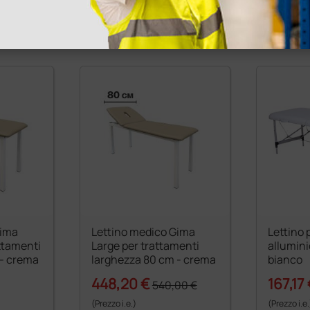
1 pz.
1 pz.
Gima
Lettino medico Gima
Lettino 
ttamenti
Large per trattamenti
allumini
 - crema
larghezza 80 cm - crema
bianco
448,20 €
167,17
540,00 €
(Prezzo i.e.)
(Prezzo i.e.