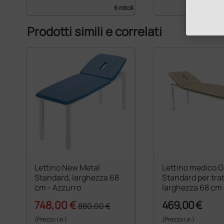
6 rotoli
Prodotti simili e correlati
Lettino New Metal
Lettino medico 
Standard, larghezza 68
Standard per tra
cm - Azzurro
larghezza 68 cm
748,00 €
469,00 €
880,00 €
(Prezzo i.e.)
(Prezzo i.e.)