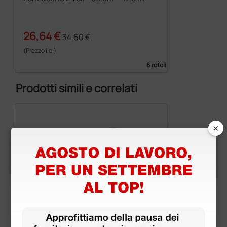
26,64 €
34,60 €
(Prezzo i.e.)
6 rotoli
Prodotti simili e correlati
×