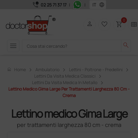
call_quality
language
02 25 71 37 17
|
|
0
person
favorite_border
shopping_cart
two_pager
menu
search
home
Home
Ambulatorio
Lettini - Poltrone - Predellini
Lettini Da Visita Medica Classici
Lettini Da Visita Medica In Metallo
Lettino Medico Gima Large Per Trattamenti Larghezza 80 Cm -
Crema
Lettino medico Gima Large
per trattamenti larghezza 80 cm - crema