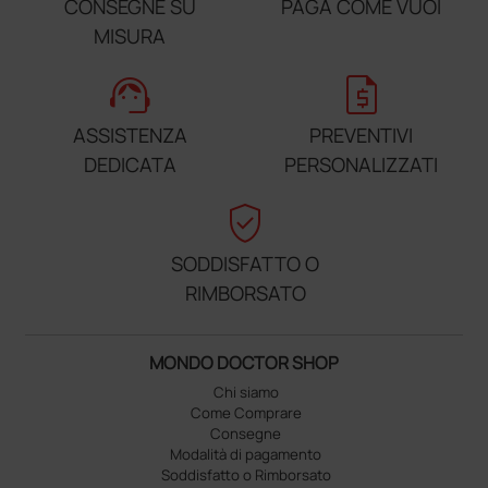
CONSEGNE SU
PAGA COME VUOI
MISURA
support_agent
request_quote
ASSISTENZA
PREVENTIVI
DEDICATA
PERSONALIZZATI
verified_user
SODDISFATTO O
RIMBORSATO
MONDO DOCTOR SHOP
Chi siamo
Come Comprare
Consegne
Modalità di pagamento
Soddisfatto o Rimborsato