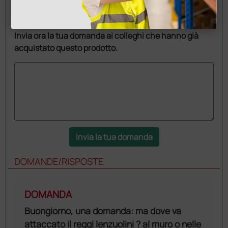
Hai ancora qualche dubbio? Vuoi ulteriori
informazioni?
Invia ora la tua domanda ai colleghi che hanno già
acquistato questo prodotto.
Invia la tua domanda
DOMANDE/RISPOSTE
DOMANDA
Buongiorno, una domanda: ma dove va
attaccato il reggi lenzuolini ? al muro o nelle