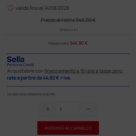
schedule
valida fino al 14/08/2026
Prezzo di listino
540,00 €
(Prezzo i.e.)
546,80 €
Prezzo ivato
Acquistabile con
finanziamento a 10 rate a tasse zero:
rate a partire da
44,82 €
+ iva.
(le rate sono comprensive di IVA)
add
remove
AGGIUNGI AL CARRELLO