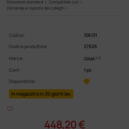
Dotazione standard
|
Compatibile con
|
Domande e risposte dei colleghi
|
Codice:
106131
Codice produttore
27626
link
Marca:
GIMA
Conf.
:
1 pz.
Disponibilità:
In magazzino in 30 giorni lav.
heart_plus
448,20 €