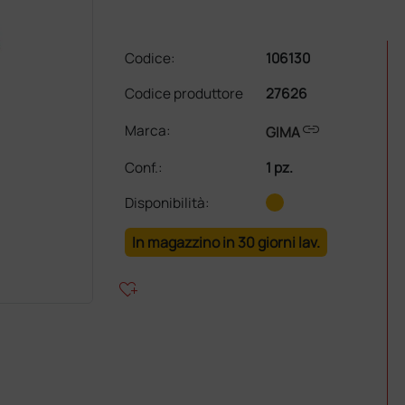
Codice:
106130
Codice produttore
27626
link
Marca:
GIMA
Conf.
:
1 pz.
Disponibilità:
In magazzino in 30 giorni lav.
heart_plus