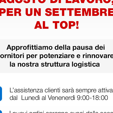
centri estetici e centri per
nche in contesti di studio
di lavoro robusta e facilmente
i Gima
er trattamenti Gima - verde