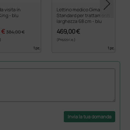
a visita in
Lettino medico Gima
King - blu
Standard per trattamenti
larghezza 68 cm - blu
 €
469,00 €
384,00 €
)
(Prezzo i.e.)
1 pz.
1 pz.
Invia la tua domanda