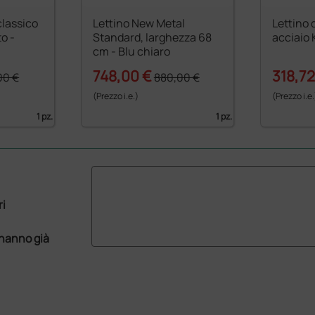
classico
Lettino New Metal
Lettino d
o -
Standard, larghezza 68
acciaio 
cm - Blu chiaro
748,00 €
318,72
00 €
880,00 €
(Prezzo i.e.)
(Prezzo i.e.
1 pz.
1 pz.
ri
 hanno già