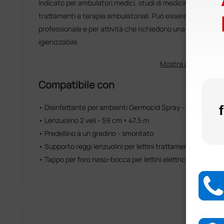
Indicato per ambulatori medici, studi di medicina estetica, 
trattamenti e terapie ambulatoriali. Può essere impiegato a
professionale e per attività che richiedono una superficie 
igienizzabile.
Mostra altro
Compatibile con
• Disinfettante per ambienti Germocid Spray - 400 ml
• Lenzuolino 2 veli - 59 cm × 47,5 m
• Predellino a un gradino - smontato
• Supporto reggi lenzuolini per lettini trattamenti e elettric
• Tappo per foro naso-bocca per lettini elettrici e lettini p