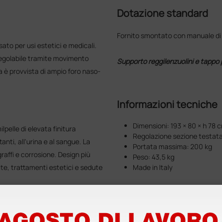
Dotazione standard
Fornito smontato con manuale di m
ato per usi estetici e medicali.
regolabile tramite movimento
Supporto reggilenzuolini e tappo 
a è provvista di ampio foro naso-
Informazioni tecniche
Dimensioni: 193 × 80 × h 78 
lpelle di elevata finitura
Regolazione sezione testata
anti, all'urina e al sangue. La
Portata massima: 200 kg
raffi e corrosione. Design più
Peso: 43,5 kg
ite, trattamenti estetici e sedute
Made in Italy