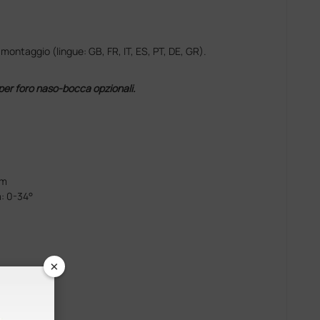
ontaggio (lingue: GB, FR, IT, ES, PT, DE, GR).
per foro naso-bocca opzionali.
cm
: 0-34°
×