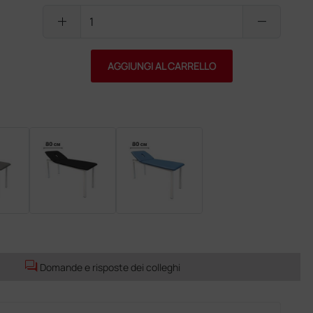
add
remove
AGGIUNGI AL CARRELLO
forum
Domande e risposte dei colleghi