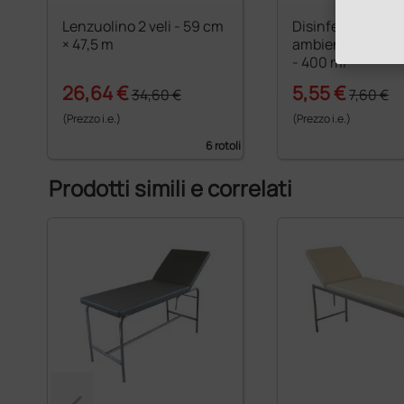
Lenzuolino 2 veli - 59 cm
Disinfettante pe
× 47,5 m
ambienti Germoc
- 400 ml
26,64 €
5,55 €
34,60 €
7,60 €
(Prezzo i.e.)
(Prezzo i.e.)
6 rotoli
Prodotti simili e correlati