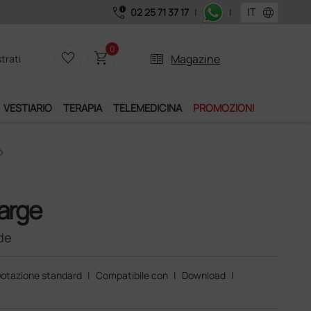
call_quality
language
02 25 71 37 17
|
|
Acquistando il servizio "Ds Club", un anno di spedizioni a 39,
0
favorite_border
shopping_cart
two_pager
Magazine
trati
VESTIARIO
TERAPIA
TELEMEDICINA
PROMOZIONI
arge
de
otazione standard
|
Compatibile con
|
Download
|