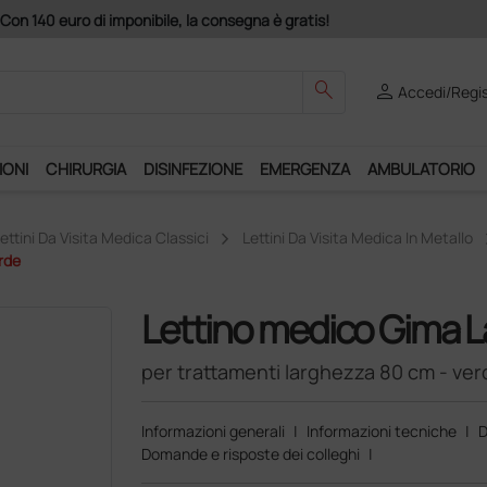
search
person
Accedi/Regis
IONI
CHIRURGIA
DISINFEZIONE
EMERGENZA
AMBULATORIO
ettini Da Visita Medica Classici
Lettini Da Visita Medica In Metallo
rde
Lettino medico Gima L
per trattamenti larghezza 80 cm - ver
Informazioni generali
|
Informazioni tecniche
|
D
Domande e risposte dei colleghi
|