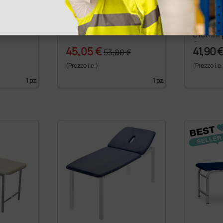
r
Predellino a un gradino -
Tappo pe
id Spray
smontato
bocca per
e lettin
Gima - 
45,05 €
41,90 
53,00 €
(Prezzo i.e.)
(Prezzo i.e.
1 pz.
1 pz.