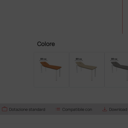
Colore
work
list
save_alt
Dotazione standard
Compatibile con
Download