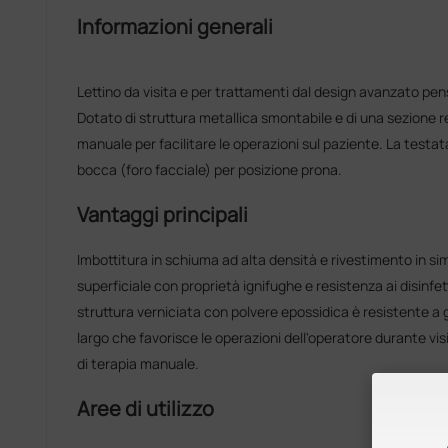
Informazioni generali
Lettino da visita e per trattamenti dal design avanzato pens
Dotato di struttura metallica smontabile e di una sezione 
manuale per facilitare le operazioni sul paziente. La testat
bocca (foro facciale) per posizione prona.
Vantaggi principali
Imbottitura in schiuma ad alta densità e rivestimento in simi
superficiale con proprietà ignifughe e resistenza ai disinfett
struttura verniciata con polvere epossidica è resistente a g
largo che favorisce le operazioni dell'operatore durante vis
di terapia manuale.
Aree di utilizzo