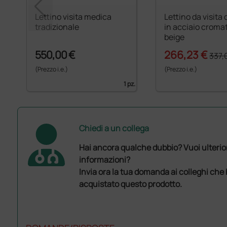
Lettino visita medica
Lettino da visita 
tradizionale
in acciaio cromat
beige
550,00 €
266,23 €
337,
(Prezzo i.e.)
(Prezzo i.e.)
1 pz.
Chiedi a un collega
Hai ancora qualche dubbio? Vuoi ulterio
informazioni?
Invia ora la tua domanda ai colleghi che
acquistato questo prodotto.