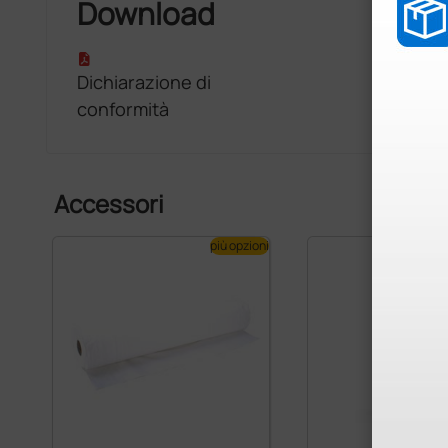
Download
Dichiarazione di
conformità
Accessori
più opzioni