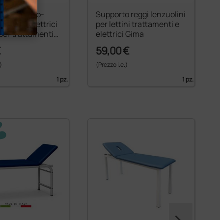
r foro naso-
Supporto reggi lenzuolini
 lettini elettrici
per lettini trattamenti e
i per trattamenti
elettrici Gima
verde
€
59,00 €
)
(Prezzo i.e.)
1 pz.
1 pz.