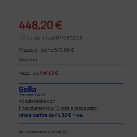
448,20 €
schedule
valida fino al 07/08/2026
Prezzo di listino
540,00 €
(Prezzo i.e.)
546,80 €
Prezzo ivato
Acquistabile con
finanziamento a 10 rate a tasse zero:
rate a partire da
44,82 €
+ iva.
(le rate sono comprensive di IVA)