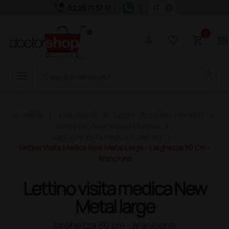
call_quality
language
02 25 71 37 17
|
|
0
person
favorite_border
shopping_cart
two_pager
menu
search
home
Home
Ambulatorio
Lettini - Poltrone - Predellini
Lettini Da Visita Medica Classici
Lettini Da Visita Medica In Metallo
Lettino Visita Medica New Metal Large - Larghezza 80 Cm -
Arancione
Lettino visita medica New
Metal large
larghezza 80 cm - arancione