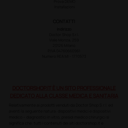
Prova DEMO
Installazioni
CONTATTI
Indirizzo
Doctor Shop S.r.l.
Viale Monza, 259
20126 Milano
P.IVA 04760660961
Numero REA MI - 1770573
DOCTORSHOP.IT È UN SITO PROFESSIONALE
DEDICATO ALLA CLASSE MEDICA E SANITARIA
Relativamente ai prodotti venduti da Doctor Shop S.r.l. ed
aventi la seguente natura: dispositivi medici e dispositivi
medico – diagnostici in vitro, presidi medico chirurgici si
significa che: tutti i contenuti dei siti doctorshop.it e