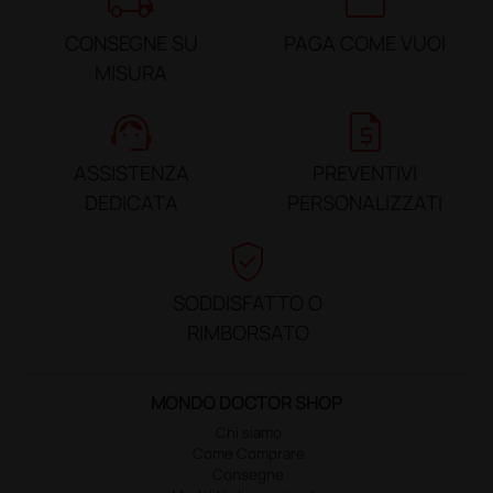
local_shipping
credit_card
CONSEGNE SU
PAGA COME VUOI
MISURA
support_agent
request_quote
ASSISTENZA
PREVENTIVI
DEDICATA
PERSONALIZZATI
verified_user
SODDISFATTO O
RIMBORSATO
MONDO DOCTOR SHOP
Chi siamo
Come Comprare
Consegne