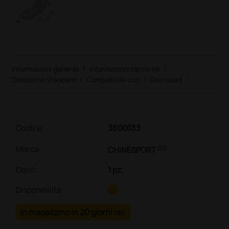
Informazioni generali
|
Informazioni tecniche
|
Dotazione standard
|
Compatibile con
|
Download
|
Codice:
3600033
link
Marca:
CHINESPORT
Conf.
:
1 pz.
Disponibilità:
In magazzino in 20 giorni lav.