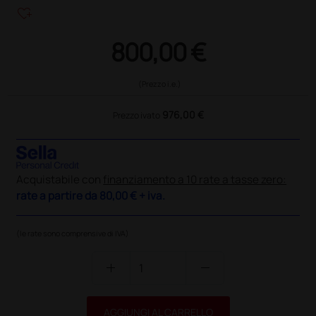
heart_plus
800,00 €
(Prezzo i.e.)
976,00 €
Prezzo ivato
Acquistabile con
finanziamento a 10 rate a tasse zero:
rate a partire da
80,00 €
+ iva.
(le rate sono comprensive di IVA)
add
remove
AGGIUNGI AL CARRELLO