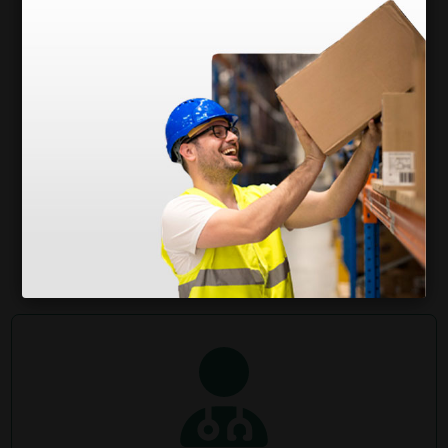
Lettino New Metal Standard, larghezza 68 cm -
Rosso
748,00 €
880,00 €
(Prezzo i.e.)
1 pz.