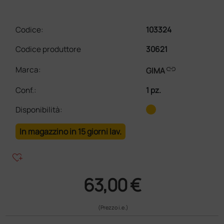
Codice:
103324
Codice produttore
30621
link
Marca:
GIMA
Conf.
:
1 pz.
Disponibilità:
In magazzino in 15 giorni lav.
heart_plus
63,00 €
(Prezzo i.e.)