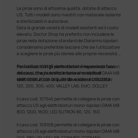
Le pinze sono di altissima qualità, dotate di attacco
US. Tutti i modelli sono rivestiti con materiale isolante
e sterilizzabili in autoclave.
Data la grande varietà di modelli esistenti ed il costo
elevato, Doctor Shop ha preferito non includere le
pinze nella dotazione standard dei Diatermo bipolari:
consideriamo preferibile lasciare che sia l'utilizzatore
a scegliere le pinze più idonee alle proprie necessità.
Per l'utilizzo con gli elettrobisturi è necessario l'uso
Il cavo cod. 103327 permette di collegare le pinze con
del cavo, che va scelto in base al modello di
attacco US agli elettrobisturi mono-bipolari GIMA MB
elettrobisturi con la quale deve essere utilizzata
120F, 200F, 200D, 250, 300D, 400D; LED SUTRON
.
120, 200, 300, 400; VALLEY LAB; EMC; DOLLEY.
Il cavo cod. 107545 permette di collegare le pinze con
attacco US agli elettrobisturi mono-bipolari GIMA MB
80D, 120D, 160D; LED SUTRON 80, 120, 160.
Il cavo cod. 109108 permette di collegare le pinze con
attacco US agli elettrobisturi mono-bipolari GIMA MB
240, 380; VALLEY LAB; CONMED; CODMAN;