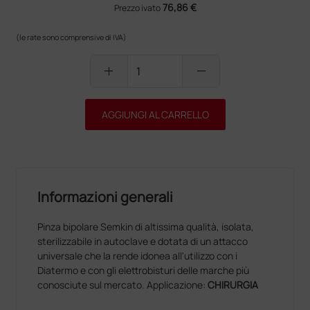
76,86 €
Prezzo ivato
(le rate sono comprensive di IVA)
add
remove
AGGIUNGI AL CARRELLO
Informazioni generali
Pinza bipolare Semkin di altissima qualità, isolata,
sterilizzabile in autoclave e dotata di un attacco
universale che la rende idonea all'utilizzo con i
Diatermo e con gli elettrobisturi delle marche più
conosciute sul mercato. Applicazione:
CHIRURGIA