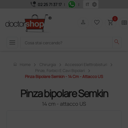
call_quality
language
02 25 71 37 17
|
|
0
person
favorite_border
shopping_cart
two_pager
menu
search
home
Home
Chirurgia
Accessori Elettrobisturi
Pinze, Forbici E Cavi Bipolari
Pinza Bipolare Semkin - 14 Cm - Attacco US
Pinza bipolare Semkin
14 cm - attacco US