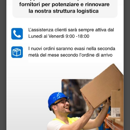
Elettrobisturi MB 120D mono/bipolare - 120 Watt
646,00 €
850,00 €
(Prezzo i.e.)
1 pz.
Prodotti simili e correlati