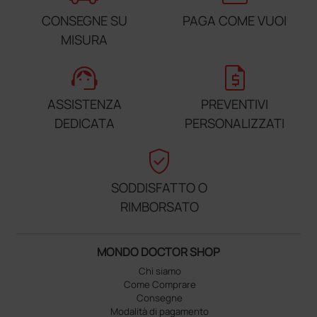
CONSEGNE SU
PAGA COME VUOI
MISURA
support_agent
request_quote
ASSISTENZA
PREVENTIVI
DEDICATA
PERSONALIZZATI
verified_user
SODDISFATTO O
RIMBORSATO
MONDO DOCTOR SHOP
Chi siamo
Come Comprare
Consegne
Modalità di pagamento