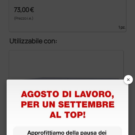
73,00 €
(Prezzo i.e.)
1 pz.
Utilizzabile con:
×