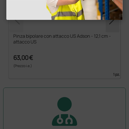
Pinza bipolare con attacco US Adson - 12,1 cm -
attacco US
63,00 €
(Prezzo i.e.)
1 pz.