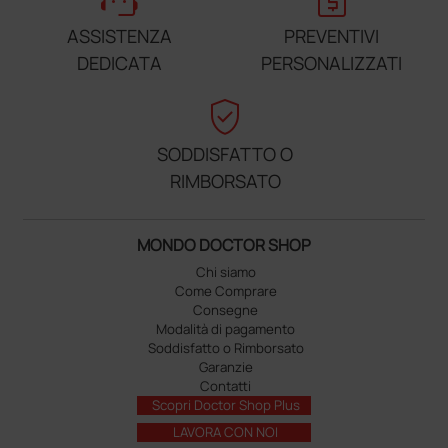
ASSISTENZA
PREVENTIVI
DEDICATA
PERSONALIZZATI
verified_user
SODDISFATTO O
RIMBORSATO
MONDO DOCTOR SHOP
Chi siamo
Come Comprare
Consegne
Modalità di pagamento
Soddisfatto o Rimborsato
Garanzie
Contatti
Scopri Doctor Shop Plus
LAVORA CON NOI