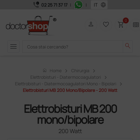
call_quality
language
02 25 71 37 17
|
|
0
person
favorite_border
shopping_cart
two_pager
menu
search
home
Home
Chirurgia
Elettrobisturi - Diatermocoagulatori
Elettrobisturi - Diatermocoagulatori Mono - Bipolari
Elettrobisturi MB 200 Mono/bipolare - 200 Watt
Elettrobisturi MB 200
mono/bipolare
200 Watt