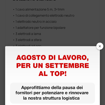
• 1 cavo alimentazione 5 m, 3×1mm
• 1 cavo di collegamento elettrodo neutro
• 1 elettrodo neutro in acciaio
• 1 adattatore per funzione bipolare
• 3 elettrodi a lama
• 3 elettrodi a sfera
×
• 3 elettrodi ad ago
• 1 kit da 10 elettrodi assortiti, Ø 2,4 mm
• 1 manipolo pluriuso con pulsanti
• 1 pedale singolo stagno
• 1 manuale istruzioni
Il cavo bipolare e le pinze sono esclusi dalla dotazione
standard dell'apparecchio in quanto, data la grande
varietà di pinze disponibili ed il loro alto costo,
abbiamo preferito lasciare l'utilizzatore libero di