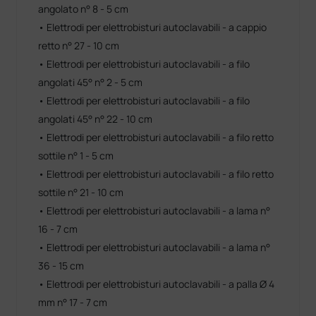
• Veterinaria
angolato n° 8 - 5 cm
• Elettrodi per elettrobisturi autoclavabili - a cappio
Utilizzabile in
:
retto n° 27 - 10 cm
• Chirurgia generale
• Chirurgia pediatrica
• Elettrodi per elettrobisturi autoclavabili - a filo
• Chirurgia plastica
angolati 45° n° 2 - 5 cm
• Ortopedia
• Elettrodi per elettrobisturi autoclavabili - a filo
• Urologia
angolati 45° n° 22 - 10 cm
Funzioni
:
• Elettrodi per elettrobisturi autoclavabili - a filo retto
• taglio puro
sottile n° 1 - 5 cm
• taglio coagulato, con diversi gradi di coagulazione
• Elettrodi per elettrobisturi autoclavabili - a filo retto
• coagulazione monopolare
sottile n° 21 - 10 cm
• taglio bipolare
• coagulazione bipolare
• Elettrodi per elettrobisturi autoclavabili - a lama n°
16 - 7 cm
• Elettrodi per elettrobisturi autoclavabili - a lama n°
36 - 15 cm
• Elettrodi per elettrobisturi autoclavabili - a palla Ø 4
mm n° 17 - 7 cm