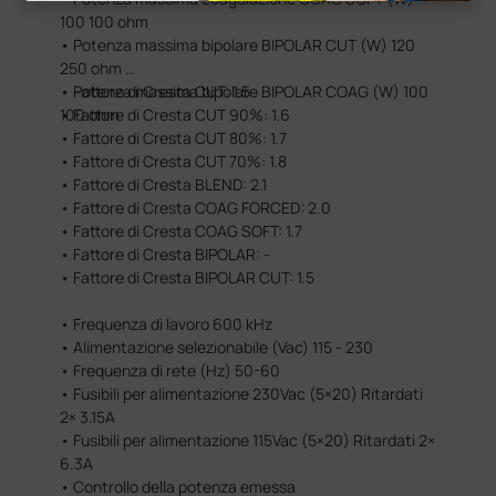
100 100 ohm
• Potenza massima bipolare BIPOLAR CUT (W) 120
250 ohm
• Potenza massima bipolare BIPOLAR COAG (W) 100
• Fattore di Cresta CUT: 1.5
100 ohm
• Fattore di Cresta CUT 90%: 1.6
• Fattore di Cresta CUT 80%: 1.7
• Fattore di Cresta CUT 70%: 1.8
• Fattore di Cresta BLEND: 2.1
• Fattore di Cresta COAG FORCED: 2.0
• Fattore di Cresta COAG SOFT: 1.7
• Fattore di Cresta BIPOLAR: -
• Fattore di Cresta BIPOLAR CUT: 1.5
• Frequenza di lavoro 600 kHz
• Alimentazione selezionabile (Vac) 115 - 230
• Frequenza di rete (Hz) 50-60
• Fusibili per alimentazione 230Vac (5×20) Ritardati
2× 3.15A
• Fusibili per alimentazione 115Vac (5×20) Ritardati 2×
6.3A
• Controllo della potenza emessa