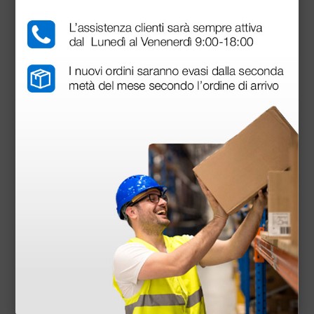
scegliere quella a lui più gradita. Pinze e cavi, di
produzione tedesca, sterilizzabili in autoclave, sono
adatti alla maggior parte degli elettrobisturi in
commercio.
Informazioni tecniche
• Potenza massima taglio CUT (W) 200 250 ohm
• Potenza massima taglio CUT 90% (W) 200 250
ohm
• Potenza massima taglio CUT 80% (W) 200 250
ohm
• Potenza massima taglio CUT 70% (W) 200 250
ohm
• Potenza massima taglio-coagulato BLEND (W) 120
200 ohm
• Potenza massima coagulazione COAG FORCED (W)
150 150 ohm
• Potenza massima coagulazione COAG SOFT (W)