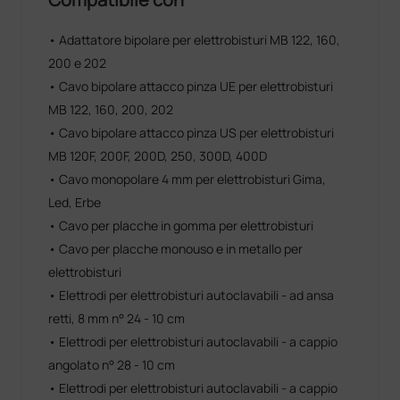
problemi di riscaldamento eccessivo dell'unità e
quindi la necessità di utilizzare sistemi di
• Adattatore bipolare per elettrobisturi MB 122, 160,
raffreddamento forzato, sconsigliati per la diffusione
200 e 202
di batteri nel campo operatorio.
• Cavo bipolare attacco pinza UE per elettrobisturi
Le forme d'onda disponibili ed i valori delle tensioni di
MB 122, 160, 200, 202
picco utilizzate, nonchè il controllo accurato delle
• Cavo bipolare attacco pinza US per elettrobisturi
correnti di dispersione ad alta frequenza rendono
MB 120F, 200F, 200D, 250, 300D, 400D
l'apparecchiatura particolarmente adatta all'uso per
diverse applicazioni.
• Cavo monopolare 4 mm per elettrobisturi Gima,
Led, Erbe
Applicazioni consigliate
:
• Cavo per placche in gomma per elettrobisturi
• Chirurgia ambulatoriale
• Cavo per placche monouso e in metallo per
• Chirurgia vascolare
• Endoscopia
elettrobisturi
• Gastroenterologia
• Elettrodi per elettrobisturi autoclavabili - ad ansa
• Ginecologia
retti, 8 mm n° 24 - 10 cm
• Neurochirurgia
• Elettrodi per elettrobisturi autoclavabili - a cappio
• ORL
angolato n° 28 - 10 cm
• Pneumologia
• Pronto soccorso
• Elettrodi per elettrobisturi autoclavabili - a cappio