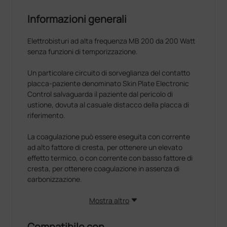
Informazioni generali
Elettrobisturi ad alta frequenza MB 200 da 200 Watt
senza funzioni di temporizzazione.
Un particolare circuito di sorveglianza del contatto
placca-paziente denominato Skin Plate Electronic
Control salvaguarda il paziente dal pericolo di
ustione, dovuta al casuale distacco della placca di
riferimento.
La coagulazione può essere eseguita con corrente
ad alto fattore di cresta, per ottenere un elevato
effetto termico, o con corrente con basso fattore di
cresta, per ottenere coagulazione in assenza di
carbonizzazione.
Sono utilizzati i circuiti e gli elementi elettronici più
Mostra altro
avanzati, per disporre di tutti i requisiti per operazioni
affidabili e sicure. In questo modo sono stati evitati
Compatibile con