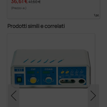
36,61 €
41,60 €
(Prezzo i.e.)
1 pz.
Prodotti simili e correlati