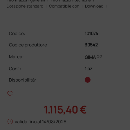
Dotazione standard
|
Compatibile con
|
Download
|
Codice:
101074
Codice produttore
30542
link
Marca:
GIMA
Conf.
:
1 pz.
Disponibilità:
heart_plus
1.115,40 €
schedule
valida fino al 14/08/2026