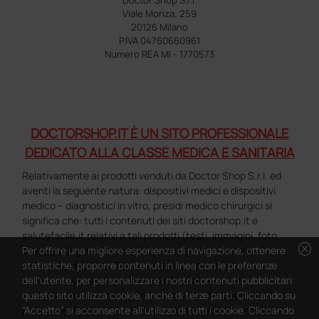
Viale Monza, 259
20126 Milano
P.IVA 04760660961
Numero REA MI - 1770573
DOCTORSHOP.IT È UN SITO PROFESSIONALE
DEDICATO ALLA CLASSE MEDICA E SANITARIA
Relativamente ai prodotti venduti da Doctor Shop S.r.l. ed
aventi la seguente natura: dispositivi medici e dispositivi
medico – diagnostici in vitro, presidi medico chirurgici si
significa che: tutti i contenuti dei siti doctorshop.it e
salutefacile.it relativi a tali prodotti (testi, immagini, foto,
cancel
disegni, allegati e quant’altro) non hanno carattere né
Per offrire una migliore esperienza di navigazione, ottenere
natura di pubblicità. Tutti i contenuti devono intendersi e
statistiche, proporre contenuti in linea con le preferenze
sono di natura esclusivamente informativa e volti
dell'utente, per personalizzare i nostri contenuti pubblicitari
esclusivamente a portare a conoscenza dei clienti e dei
questo sito utilizza cookie, anche di terze parti. Cliccando su
potenziali clienti in fase di preacquisto i prodotti venduti da
“Accetto” si acconsente all'utilizzo di tutti i cookie. Cliccando