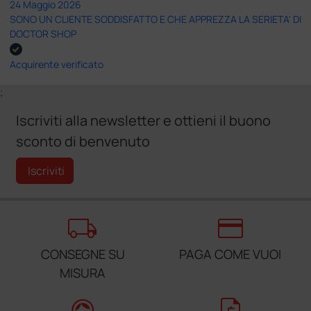
24 Maggio 2026
SONO UN CLIENTE SODDISFATTO E CHE APPREZZA LA SERIETA' DI
DOCTOR SHOP
Acquirente verificato
;
Iscriviti alla newsletter e ottieni il buono
sconto di benvenuto
Iscriviti
local_shipping
credit_card
CONSEGNE SU
PAGA COME VUOI
MISURA
support_agent
request_quote