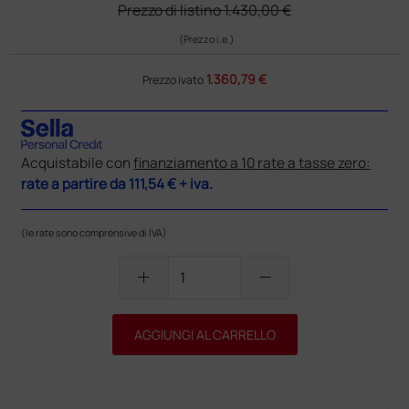
Prezzo di listino
1.430,00 €
(Prezzo i.e.)
1.360,79 €
Prezzo ivato
Acquistabile con
finanziamento a 10 rate a tasse zero:
rate a partire da
111,54 €
+ iva.
(le rate sono comprensive di IVA)
add
remove
AGGIUNGI AL CARRELLO