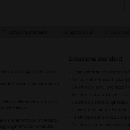
work
list
save_alt
Dotazione standard
Compatibile con
Download
Dotazione standard
venti di chirurgia di precisione
• 1 manipolo sterilizzabile con pul
• 1 kit da elettrodi assortiti, lun
sivi di resezione, evaporazione e
• 3 elettrodi a lama, lunghezza 7
• 3 elettrodi ad ago, lunghezza 7
 mediante microcontrollore delle
• 3 elettrodi a sfera, lunghezza 
izioni di lavoro.
• 1 cavo collegamento elettrodo 
• 1 elettrodo neutro in acciaio 1
ema di rilevamento dell’impedenza
• 2 elettrodi neutri monouso bipar
 raggiungimento dell’avvenuta