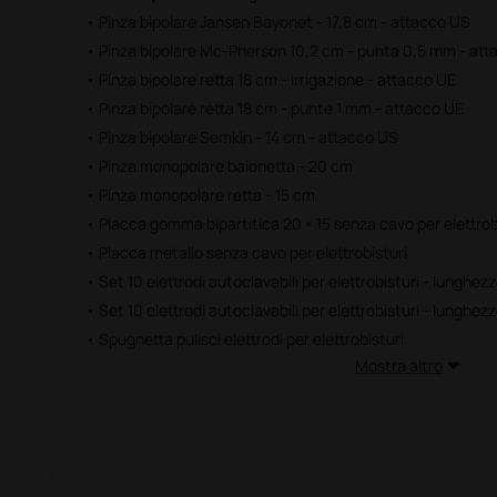
• Pinza bipolare Jansen Bayonet - 17,8 cm - attacco US
• Pinza bipolare Mc-Pherson 10,2 cm - punta 0,5 mm - att
• Pinza bipolare retta 18 cm - irrigazione - attacco UE
• Pinza bipolare retta 18 cm - punte 1 mm - attacco UE
• Pinza bipolare Semkin - 14 cm - attacco US
• Pinza monopolare baionetta - 20 cm
• Pinza monopolare retta - 15 cm
• Placca gomma bipartitica 20 × 15 senza cavo per elettrob
• Placca metallo senza cavo per elettrobisturi
• Set 10 elettrodi autoclavabili per elettrobisturi - lunghez
• Set 10 elettrodi autoclavabili per elettrobisturi - lunghez
• Spugnetta pulisci elettrodi per elettrobisturi
Mostra altro