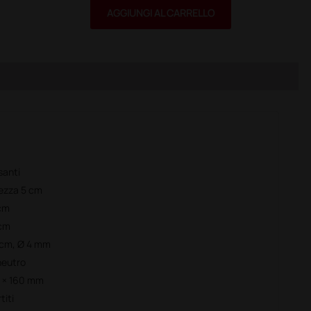
AGGIUNGI AL CARRELLO
santi
ghezza 5 cm
 cm
 cm
6 cm, Ø 4 mm
neutro
20 × 160 mm
titi