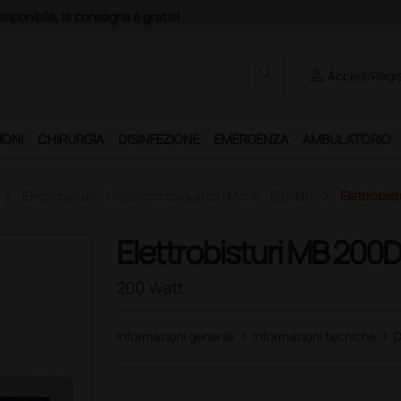
Club", un anno di spedizioni a 39,90 euro + IVA!
search
person
Accedi/Regis
IONI
CHIRURGIA
DISINFEZIONE
EMERGENZA
AMBULATORIO
Elettrobisturi - Diatermocoagulatori Mono - Bipolari
Elettrobis
Elettrobisturi MB 200
200 Watt
Informazioni generali
|
Informazioni tecniche
|
D