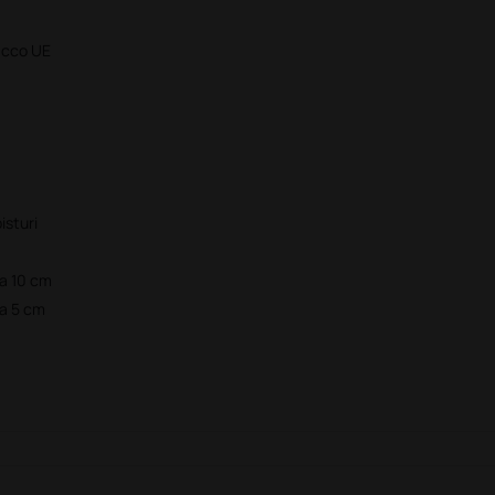
acco UE
isturi
za 10 cm
za 5 cm