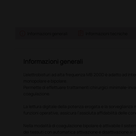
info
assignment
Informazioni generali
Informazioni tecniche
Informazioni generali
L'elettrobisturi ad alta frequenza MB 200D è adatto ad inter
monopolare e bipolare.
Permette di effettuare trattamenti chirurgici minimale-inva
coagulazione.
La lettura digitale della potenza erogata e la sorveglianza
funzioni operative, assicura l’assoluta affidabilità delle cond
Nella modalità di coagulazione bipolare è attivabile il sist
dei tessuti con automatica attivazione e disattivazione al