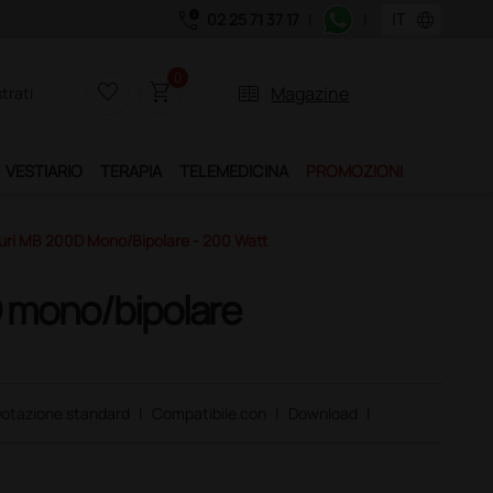
call_quality
language
02 25 71 37 17
|
|
0
favorite_border
shopping_cart
two_pager
Magazine
trati
VESTIARIO
TERAPIA
TELEMEDICINA
PROMOZIONI
turi MB 200D Mono/bipolare - 200 Watt
D mono/bipolare
otazione standard
|
Compatibile con
|
Download
|