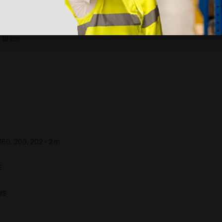
- 18 cm
- 18 cm
 160, 200, 202 - 2 m
E
US