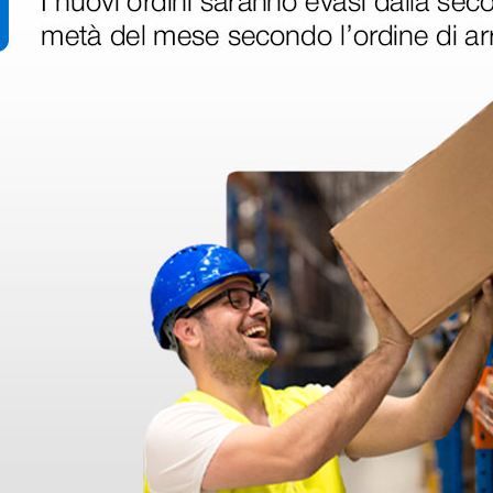
3 mm n° 10 - 5 cm
3 mm n° 30 - 10 cm
 mm n° 26 - 10 cm
to n° 8 - 5 cm
 cm
cm - 15 × 8 mm
 cm - 20 × 10 mm
 50 - 13 cm - 10 × 8 mm
 7 cm
- 15 cm
• Elettrodo per elettrobisturi monouso sterile a sfera Ø 4 mm n° 12 - 7 cm
mm n° 32 - 15 cm
- 7 cm
- 15 cm
15 cm - 15 × 8 mm