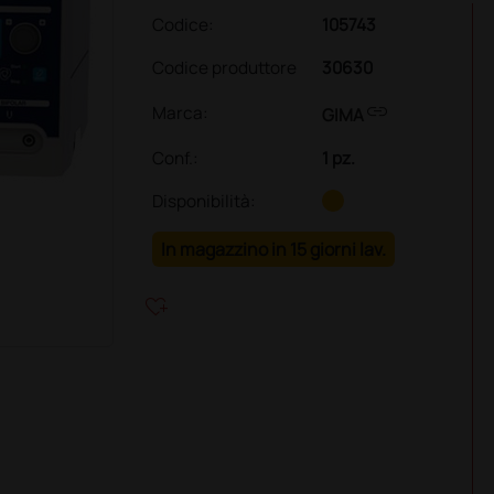
Codice:
105743
Codice produttore
30630
link
Marca:
GIMA
Conf.
:
1 pz.
Disponibilità:
In magazzino in 15 giorni lav.
heart_plus