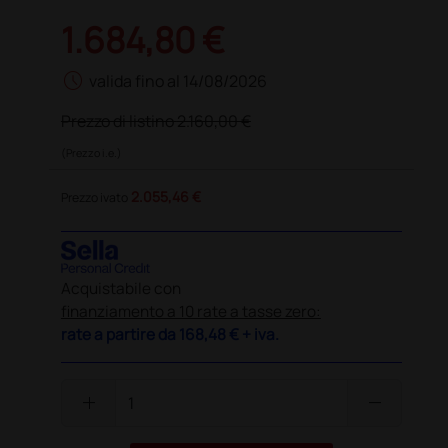
1.684,80 €
schedule
valida fino al 14/08/2026
Prezzo di listino
2.160,00 €
(Prezzo i.e.)
2.055,46 €
Prezzo ivato
Acquistabile con
finanziamento a 10 rate a tasse zero:
rate a partire da
168,48 €
+ iva.
add
remove