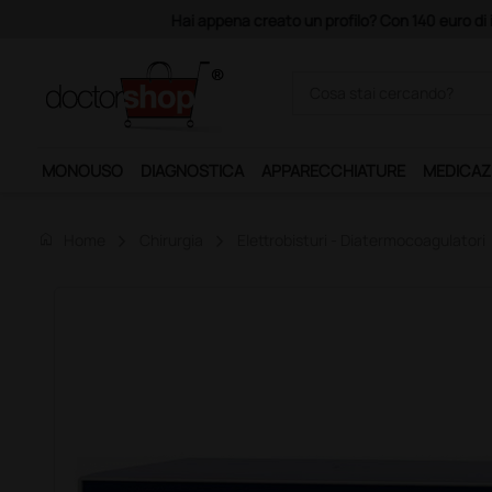
Acquistando il servizio "Ds 
MONOUSO
DIAGNOSTICA
APPARECCHIATURE
MEDICAZ
home
Home
Chirurgia
Elettrobisturi - Diatermocoagulatori