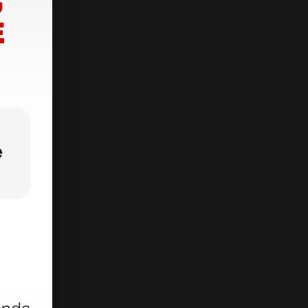
5 –230 Vac
0 VA
144×319 mm