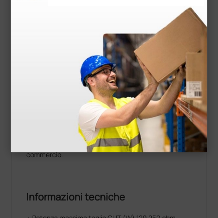
retto sottile)
• 1 manipolo monouso con pulsanti Kirky MB
• 1 pedale singolo non stagno
• 1 manuale istruzione
Il cavo bipolare e le pinze sono esclusi dalla dotazione
standard dell'apparecchio in quanto, data la grande
varietà di pinze disponibili ed il loro alto costo,
abbiamo preferito lasciare l'utilizzatore libero di
scegliere quella a lui più gradita. Pinze e cavi, di
produzione tedesca, sterilizzabili in autoclave, sono
adatti alla maggior parte degli elettrobisturi in
commercio.
Informazioni tecniche
• Potenza massima taglio CUT (W) 120 250 ohm