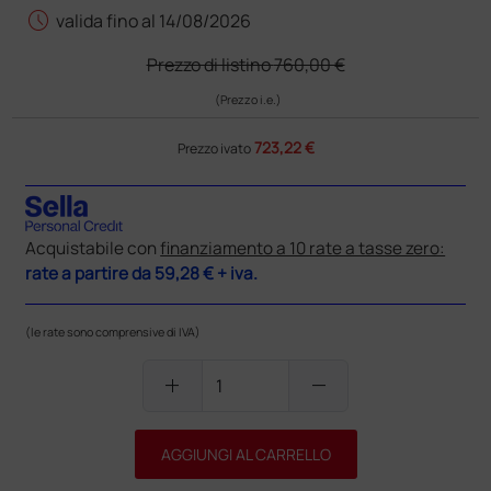
schedule
valida fino al 14/08/2026
Prezzo di listino
760,00 €
(Prezzo i.e.)
723,22 €
Prezzo ivato
Acquistabile con
finanziamento a 10 rate a tasse zero:
rate a partire da
59,28 €
+ iva.
(le rate sono comprensive di IVA)
add
remove
AGGIUNGI AL CARRELLO