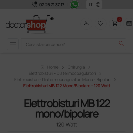
call_quality
language
02 25 71 37 17
|
|
0
person
favorite_border
shopping_cart
two_pager
menu
search
home
Home
Chirurgia
Elettrobisturi - Diatermocoagulatori
Elettrobisturi - Diatermocoagulatori Mono - Bipolari
Elettrobisturi MB 122 Mono/bipolare - 120 Watt
Elettrobisturi MB 122
mono/bipolare
120 Watt