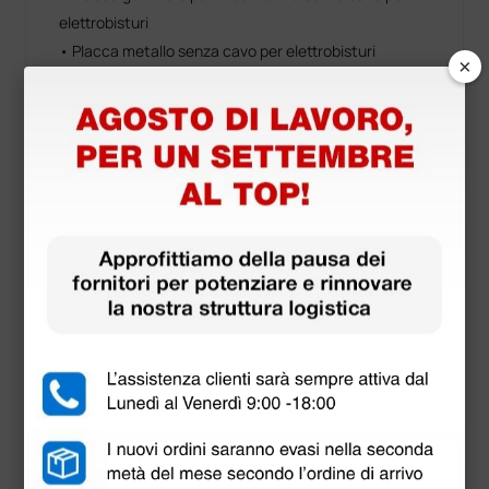
elettrobisturi
• Placca metallo senza cavo per elettrobisturi
×
• Set 10 elettrodi autoclavabili per elettrobisturi -
lunghezza 10 cm
• Set 10 elettrodi autoclavabili per elettrobisturi -
lunghezza 5 cm
• Spugnetta pulisci elettrodi per elettrobisturi
Mostra altro
Dotazione standard
• 1 cavo alimentazione 2 m, 3×1 mm
• 1 cavo per collegamento elettrodo neutro
• 1 elettrodo neutro acciaio MB
• 1 kit da 6 elettrodi assortiti, lunghezza 5 cm
(elettrodo a palla retto, a palla angolato, a cappio
retto, ad ansa retto Ø 8 mm, angolato a filo fine, a filo