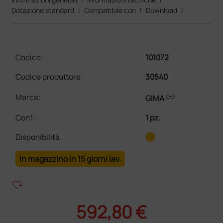
Dotazione standard
|
Compatibile con
|
Download
|
Codice:
101072
Codice produttore
30540
link
Marca:
GIMA
Conf.
:
1 pz.
Disponibilità:
In magazzino in 15 giorni lav.
heart_plus
592,80 €