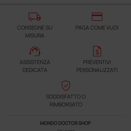
local_shipping
credit_card
CONSEGNE SU
PAGA COME VUOI
MISURA
support_agent
request_quote
ASSISTENZA
PREVENTIVI
DEDICATA
PERSONALIZZATI
verified_user
SODDISFATTO O
RIMBORSATO
MONDO DOCTOR SHOP
Chi siamo