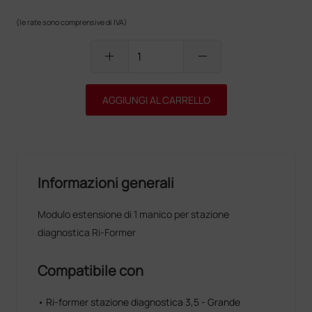
(le rate sono comprensive di IVA)
add
remove
AGGIUNGI AL CARRELLO
Informazioni generali
Modulo estensione di 1 manico per stazione
diagnostica Ri-Former
Compatibile con
• Ri-former stazione diagnostica 3,5 - Grande