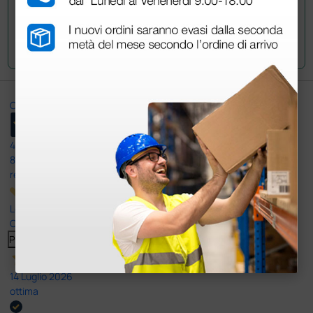
Invia la tua domanda
Ottimo
4,6
/5
8.330
recensioni
Le nostre recensioni a 4 e 5 stelle.
Clicca qui per leggerle tutte >
Precedente
Successivo
14 Luglio 2026
ottima