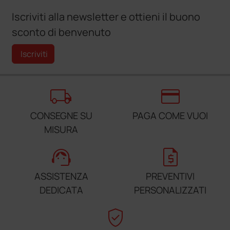
Iscriviti alla newsletter e ottieni il buono
sconto di benvenuto
Iscriviti
local_shipping
credit_card
CONSEGNE SU
PAGA COME VUOI
MISURA
support_agent
request_quote
ASSISTENZA
PREVENTIVI
DEDICATA
PERSONALIZZATI
verified_user