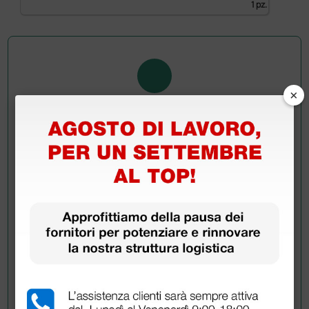
1 pz.
×
Chiedi a un collega
Hai ancora qualche dubbio? Vuoi ulteriori
informazioni?
Invia ora la tua domanda ai colleghi che hanno già
acquistato questo prodotto.