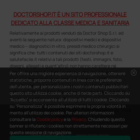
DOCTORSHOP.IT È UN SITO PROFESSIONALE
DEDICATO ALLA CLASSE MEDICA E SANITARIA
Relativamente ai prodotti venduti da Doctor Shop S.r.l. ed
aventi la seguente natura: dispositivi medici e dispositivi
medico – diagnostici in vitro, presidi medico chirurgici si
significa che: tutti i contenuti dei siti doctorshop.it e
salutefacile.it relativi a tali prodotti (testi, immagini, foto,
disegni, allegati e quant’altro) non hanno carattere né
cancel
natura di pubblicità. Tutti i contenuti devono intendersi e
Per offrire una migliore esperienza di navigazione, ottenere
sono di natura esclusivamente informativa e volti
statistiche, proporre contenuti in linea con le preferenze
esclusivamente a portare a conoscenza dei clienti e dei
dell'utente, per personalizzare i nostri contenuti pubblicitari
potenziali clienti in fase di preacquisto i prodotti venduti da
questo sito utilizza cookie, anche di terze parti. Cliccando su
Doctorshop attraverso la rete.
“Accetto” si acconsente all'utilizzo di tutti i cookie. Cliccando
su “Personalizza” è possibile esprimere la propria volontà in
Copyright DoctorShop 2005-2026 - Tutti diritti riservati - P.IVA
merito all'utilizzo dei cookie. Per ulteriori informazioni
04760660961
consultare la
Cookie policy
e la
Privacy
. Chiudendo questo
banner si rifiutano i cookies non strettamente necessari per
questa sessione di navigazione.