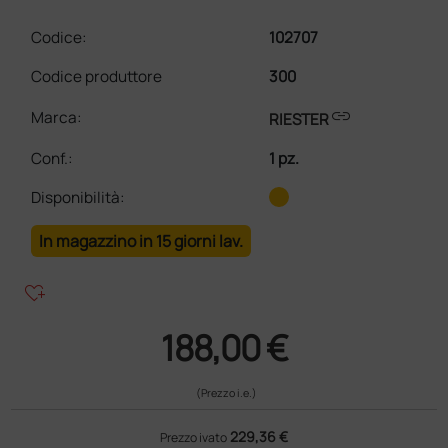
Codice:
102707
Codice produttore
300
link
Marca:
RIESTER
Conf.
:
1 pz.
Disponibilità:
In magazzino in 15 giorni lav.
heart_plus
188,00 €
(Prezzo i.e.)
229,36 €
Prezzo ivato