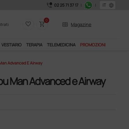
call_quality
language
02 25 71 37 17
|
|
0
favorite_border
shopping_cart
two_pager
Magazine
trati
VESTIARIO
TERAPIA
TELEMEDICINA
PROMOZIONI
 Man Advanced E Airway
mbu Man Advanced e Airway