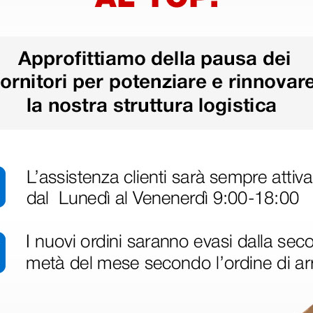
ri
 hanno già