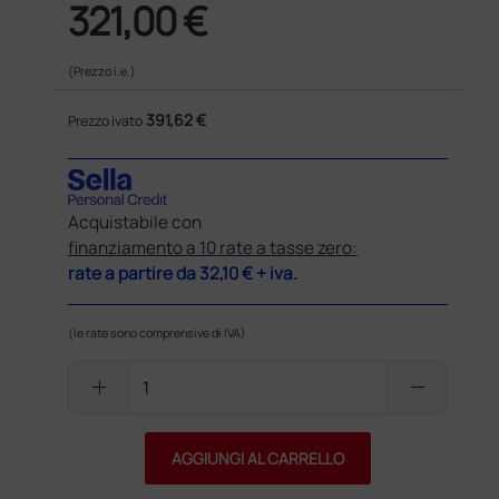
321,00 €
(Prezzo i.e.)
391,62 €
Prezzo ivato
Acquistabile con
finanziamento a 10 rate a tasse zero:
rate a partire da
32,10 €
+ iva.
(le rate sono comprensive di IVA)
add
remove
AGGIUNGI AL CARRELLO