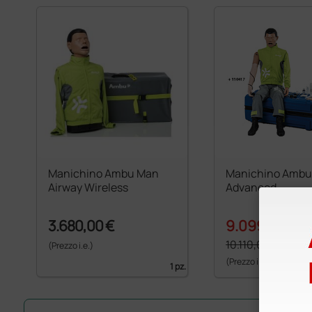
Manichino Ambu Man
Manichino Amb
Airway Wireless
Advanced
3.680,00 €
9.099,00 €
10.110,00 €
(Prezzo i.e.)
(Prezzo i.e.)
1 pz.