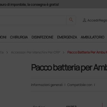
Club", un anno di spedizioni a 39,90 euro + IVA!
search
person
Accedi/Regis
IONI
CHIRURGIA
DISINFEZIONE
EMERGENZA
AMBULATORIO
ita
Accessori Per Manichini Per CRP
Pacco Batteria Per Ambu
Pacco batteria per A
Informazioni generali
|
Compatibile con
|