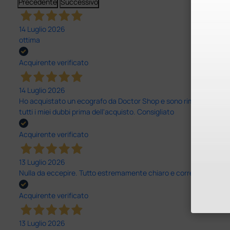
Precedente
Successivo
14 Luglio 2026
ottima
Acquirente verificato
14 Luglio 2026
Ho acquistato un ecografo da Doctor Shop e sono rimasto molto sod
tutti i miei dubbi prima dell'acquisto. Consigliato
Acquirente verificato
13 Luglio 2026
Nulla da eccepire. Tutto estremamente chiaro e corretto, dall’ord
Acquirente verificato
13 Luglio 2026