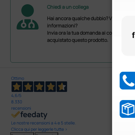
Chiedi a un collega
Hai ancora qualche dubbio? Vuoi ulterio
informazioni?
Invia ora la tua domanda ai colleghi che
acquistato questo prodotto.
Ottimo
4,6
/5
8.330
recensioni
Le nostre recensioni a 4 e 5 stelle.
Clicca qui per leggerle tutte >