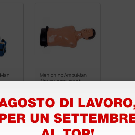
uMan
Manichino AmbuMan
Airway Instrument
2.200,00 €
(Prezzo i.e.)
1 pz.
1 pz.