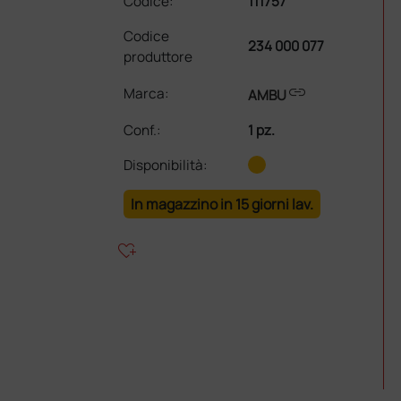
Codice:
111757
Codice
234 000 077
produttore
link
Marca:
AMBU
Conf.
:
1 pz.
Disponibilità:
In magazzino in 15 giorni lav.
heart_plus