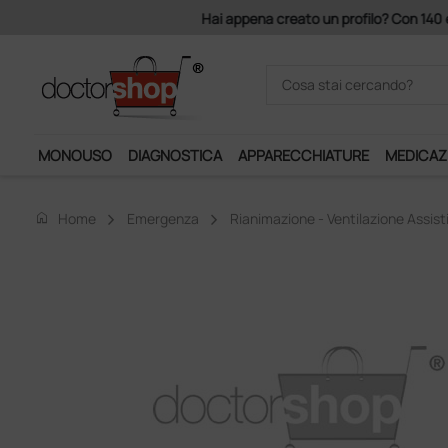
Acquistando il servizio "Ds 
MONOUSO
DIAGNOSTICA
APPARECCHIATURE
MEDICAZ
home
Home
Emergenza
Rianimazione - Ventilazione Assist