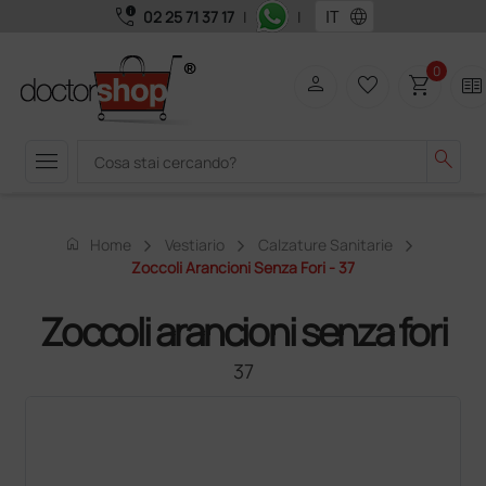
call_quality
language
02 25 71 37 17
|
|
0
person
favorite_border
shopping_cart
two_pager
menu
search
home
Home
Vestiario
Calzature Sanitarie
Zoccoli Arancioni Senza Fori - 37
Zoccoli arancioni senza fori
37