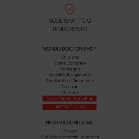
verified_user
SODDISFATTO O
RIMBORSATO
MONDO DOCTOR SHOP
Chi siamo
Come Comprare
Consegne
Modalità di pagamento
Soddisfatto o Rimborsato
Garanzie
Contatti
Scopri Doctor Shop Plus
LAVORA CON NOI
INFORMAZIONI LEGALI
Privacy
Condizioni e termini di vendita