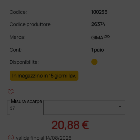
Codice:
100236
Codice produttore
26374
link
Marca:
GIMA
Conf.
:
1 paio
Disponibilità:
In magazzino in 15 giorni lav.
heart_plus
Misura scarpe
20,88 €
schedule
valida fino al 14/08/2026