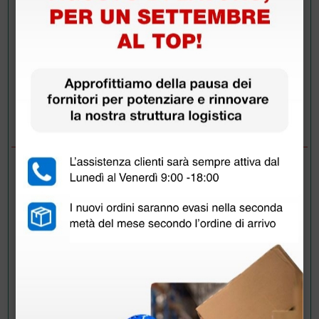
Invia la tua domanda
DOMANDE/RISPOSTE
DOMANDA
Buongiorno, potrei sapere se la calzata è
grande o regolare? Calzo 38 e sono indecisa
se acquistare 37-38 o 38-39. Grazie mille
RISPOSTE
Doctor Shop
- 03/09/2020