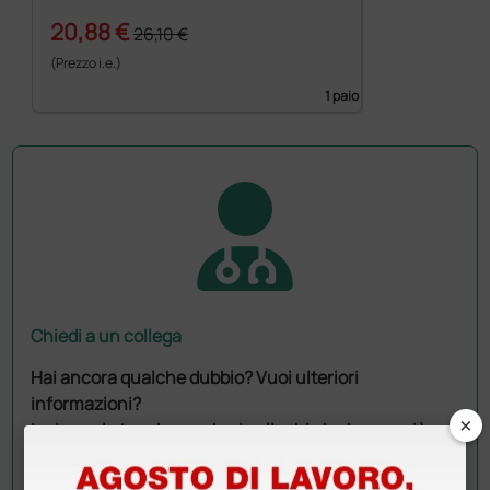
20,88 €
26,10 €
(Prezzo i.e.)
1 paio
Chiedi a un collega
Hai ancora qualche dubbio? Vuoi ulteriori
informazioni?
×
Invia ora la tua domanda ai colleghi che hanno già
acquistato questo prodotto.