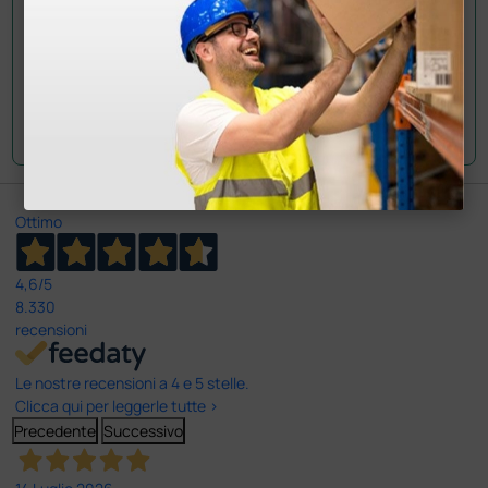
Gentile cliente, la calzata è regolare. Ad ogni
modo qualora fosse necessario potrà esercitare
il diritto di recesso e restituire il prodotto entro
14 giorni dalla sua ricezione. Cordiali saluti
Ottimo
4,6
/5
8.330
recensioni
Le nostre recensioni a 4 e 5 stelle.
Clicca qui per leggerle tutte >
Precedente
Successivo