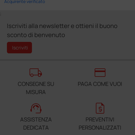
Acquirente verificato
;
Iscriviti alla newsletter e ottieni il buono
sconto di benvenuto
Iscriviti
local_shipping
credit_card
CONSEGNE SU
PAGA COME VUOI
MISURA
support_agent
request_quote
ASSISTENZA
PREVENTIVI
DEDICATA
PERSONALIZZATI