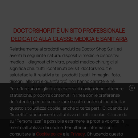
DOCTORSHOP.IT È UN SITO PROFESSIONALE
DEDICATO ALLA CLASSE MEDICA E SANITARIA
Relativamente ai prodotti venduti da Doctor Shop S.r.l. ed
aventi la seguente natura: dispositivi medici e dispositivi
medico – diagnostici in vitro, presidi medico chirurgici si
significa che: tutti i contenuti dei siti doctorshop.it e
salutefacile.it relativi a tali prodotti (testi, immagini, foto,
disegni, allegati e quant’altro) non hanno carattere né
cancel
natura di pubblicità. Tutti i contenuti devono intendersi e
Per offrire una migliore esperienza di navigazione, ottenere
sono di natura esclusivamente informativa e volti
statistiche, proporre contenuti in linea con le preferenze
esclusivamente a portare a conoscenza dei clienti e dei
dell'utente, per personalizzare i nostri contenuti pubblicitari
potenziali clienti in fase di preacquisto i prodotti venduti da
questo sito utilizza cookie, anche di terze parti. Cliccando su
Doctorshop attraverso la rete.
“Accetto” si acconsente all'utilizzo di tutti i cookie. Cliccando
su “Personalizza” è possibile esprimere la propria volontà in
Copyright DoctorShop 2005-2026 - Tutti diritti riservati - P.IVA
merito all'utilizzo dei cookie. Per ulteriori informazioni
04760660961
consultare la
Cookie policy
e la
Privacy
. Chiudendo questo