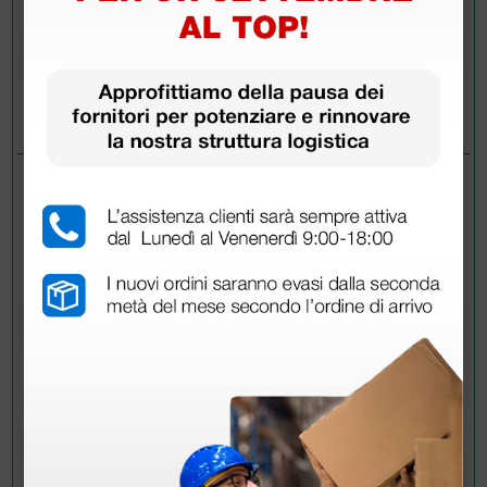
Invia la tua domanda
DOMANDE/RISPOSTE
DOMANDA
Buongiorno, potrei sapere se la calzata è
grande o regolare? Calzo 38 e sono indecisa
se acquistare 37-38 o 38-39. Grazie mille
RISPOSTE
Doctor Shop
- 03/09/2020
Gentile cliente, la calzata è regolare. Ad ogni
modo qualora fosse necessario potrà esercitare
il diritto di recesso e restituire il prodotto entro