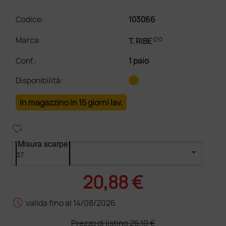
Codice:
103066
link
Marca:
T. RIBE
Conf.
:
1 paio
Disponibilità:
In magazzino in 15 giorni lav.
heart_plus
Misura scarpe
20,88 €
schedule
valida fino al 14/08/2026
Prezzo di listino
26,10 €