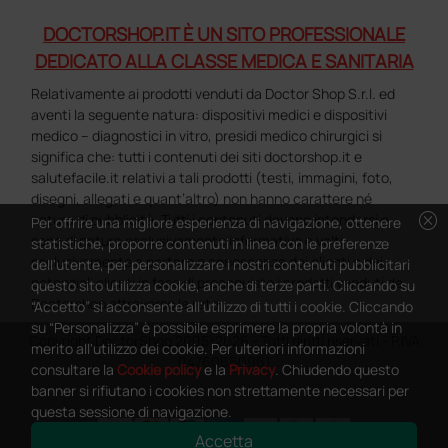
DOCTORSHOP.IT È UN SITO PROFESSIONALE
DEDICATO ALLA CLASSE MEDICA E SANITARIA
Relativamente ai prodotti venduti da Doctor Shop S.r.l. ed
aventi la seguente natura: dispositivi medici e dispositivi
medico – diagnostici in vitro, presidi medico chirurgici si
significa che: tutti i contenuti dei siti doctorshop.it e
salutefacile.it relativi a tali prodotti (testi, immagini, foto,
disegni, allegati e quant’altro) non hanno carattere né
cancel
natura di pubblicità. Tutti i contenuti devono intendersi e
Per offrire una migliore esperienza di navigazione, ottenere
sono di natura esclusivamente informativa e volti
statistiche, proporre contenuti in linea con le preferenze
esclusivamente a portare a conoscenza dei clienti e dei
dell'utente, per personalizzare i nostri contenuti pubblicitari
potenziali clienti in fase di preacquisto i prodotti venduti da
questo sito utilizza cookie, anche di terze parti. Cliccando su
Doctorshop attraverso la rete.
“Accetto” si acconsente all'utilizzo di tutti i cookie. Cliccando
su “Personalizza” è possibile esprimere la propria volontà in
Copyright DoctorShop 2005-2026 - Tutti diritti riservati - P.IVA
merito all'utilizzo dei cookie. Per ulteriori informazioni
04760660961
consultare la
Cookie policy
e la
Privacy
. Chiudendo questo
banner si rifiutano i cookies non strettamente necessari per
questa sessione di navigazione.
Accetta