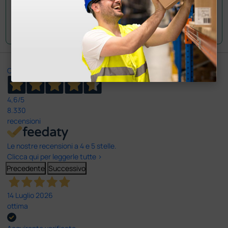
14 giorni dalla sua ricezione. Cordiali saluti
Ottimo
4,6
/5
8.330
recensioni
Le nostre recensioni a 4 e 5 stelle.
Clicca qui per leggerle tutte >
Precedente
Successivo
14 Luglio 2026
ottima