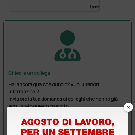
1 paio
Chiedi a un collega
Hai ancora qualche dubbio? Vuoi ulteriori
informazioni?
Invia ora la tua domanda ai colleghi che hanno già
×
acquistato questo prodotto.