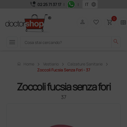
call_quality
language
02 25 71 37 17
|
|
0
person
favorite_border
shopping_cart
two_pager
menu
search
home
Home
Vestiario
Calzature Sanitarie
Zoccoli Fucsia Senza Fori - 37
Zoccoli fucsia senza fori
37