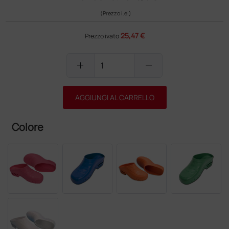
(Prezzo i.e.)
25,47 €
Prezzo ivato
add
remove
AGGIUNGI AL CARRELLO
Colore