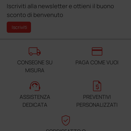
Iscriviti alla newsletter e ottieni il buono
sconto di benvenuto
Iscriviti
local_shipping
credit_card
CONSEGNE SU
PAGA COME VUOI
MISURA
support_agent
request_quote
ASSISTENZA
PREVENTIVI
DEDICATA
PERSONALIZZATI
verified_user