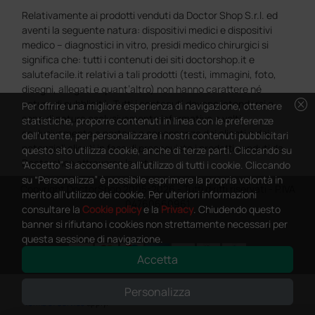
Relativamente ai prodotti venduti da Doctor Shop S.r.l. ed
aventi la seguente natura: dispositivi medici e dispositivi
medico – diagnostici in vitro, presidi medico chirurgici si
significa che: tutti i contenuti dei siti doctorshop.it e
salutefacile.it relativi a tali prodotti (testi, immagini, foto,
disegni, allegati e quant’altro) non hanno carattere né
cancel
natura di pubblicità. Tutti i contenuti devono intendersi e
Per offrire una migliore esperienza di navigazione, ottenere
sono di natura esclusivamente informativa e volti
statistiche, proporre contenuti in linea con le preferenze
esclusivamente a portare a conoscenza dei clienti e dei
dell'utente, per personalizzare i nostri contenuti pubblicitari
potenziali clienti in fase di preacquisto i prodotti venduti da
questo sito utilizza cookie, anche di terze parti. Cliccando su
Doctorshop attraverso la rete.
“Accetto” si acconsente all'utilizzo di tutti i cookie. Cliccando
su “Personalizza” è possibile esprimere la propria volontà in
Copyright DoctorShop 2005-2026 - Tutti diritti riservati - P.IVA
merito all'utilizzo dei cookie. Per ulteriori informazioni
04760660961
consultare la
Cookie policy
e la
Privacy
. Chiudendo questo
banner si rifiutano i cookies non strettamente necessari per
questa sessione di navigazione.
Accetta
0
This site is protected by reCAPTCHA and the Google
Privacy Policy
and
Personalizza
Terms of Service
apply.