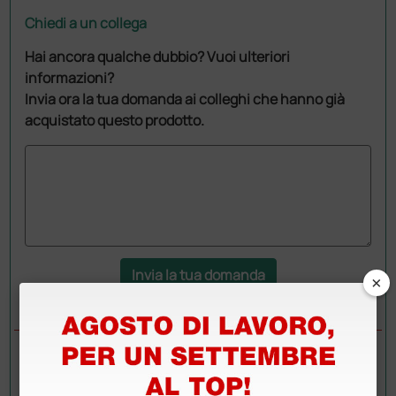
Chiedi a un collega
Hai ancora qualche dubbio? Vuoi ulteriori
informazioni?
Invia ora la tua domanda ai colleghi che hanno già
acquistato questo prodotto.
Invia la tua domanda
×
DOMANDE/RISPOSTE
DOMANDA