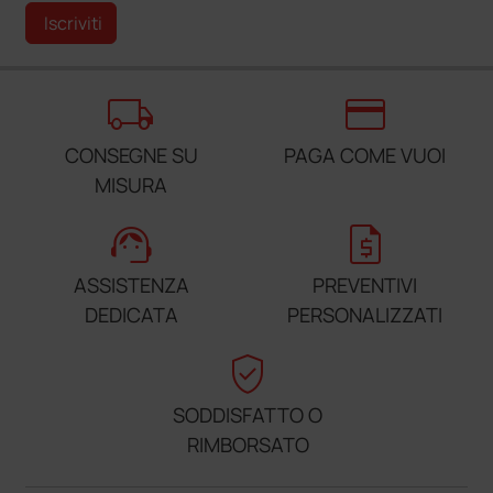
Iscriviti
local_shipping
credit_card
CONSEGNE SU
PAGA COME VUOI
MISURA
support_agent
request_quote
ASSISTENZA
PREVENTIVI
DEDICATA
PERSONALIZZATI
verified_user
SODDISFATTO O
RIMBORSATO