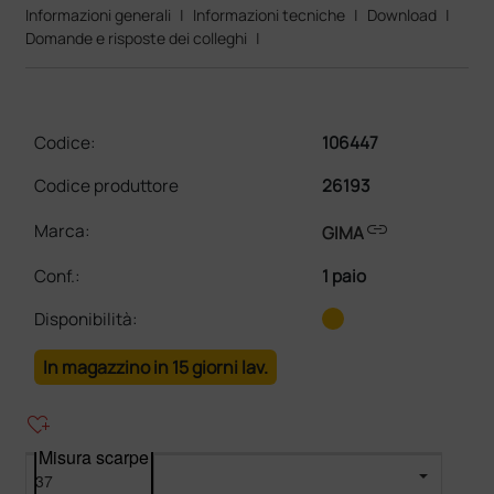
Informazioni generali
|
Informazioni tecniche
|
Download
|
Domande e risposte dei colleghi
|
Codice:
106447
Codice produttore
26193
link
Marca:
GIMA
Conf.
:
1 paio
Disponibilità:
In magazzino in 15 giorni lav.
heart_plus
Misura scarpe