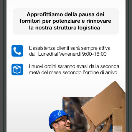
Buongiorno, che calzata hanno?
Abbondante, regolare o ridotta? Per capire
se scegliere il numero abituale o no. Grazie
in anticipo
RISPOSTE
Doctor Shop
- 19/06/2024
Buongiorno,
Questi zoccoli hanno una calzata regolare.
Nel caso in cui il numero non dovesse andare
bene può controllare sul nostro sito le
condizioni per il reso e / o la sostituzione
dell'articolo in questione. Per maggiori
informazioni può direttamente contattarci al
numero verde 800 911 560.