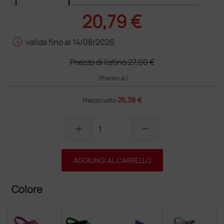
20,79 €
schedule
valida fino al 14/08/2026
Prezzo di listino
27,00 €
(Prezzo i.e.)
25,36 €
Prezzo ivato
add
remove
AGGIUNGI AL CARRELLO
Colore