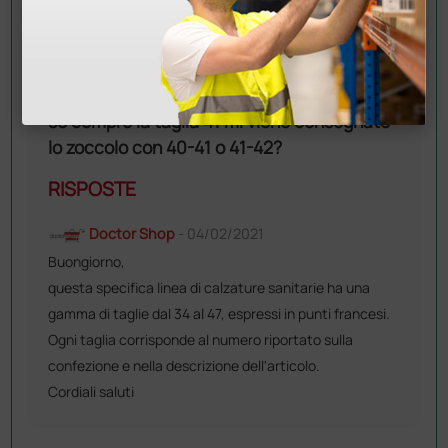
Un cordiale saluto.
DOMANDA
se compro la taglia 41 mi viene consegnato
lo zoccolo con 40-41 o 41-42?
RISPOSTE
Doctor Shop
- 04/02/2021
Buongiorno,
questa specifica linea di calzature sanitarie ha una
gamma di taglie dal 34 al 47, espressi in punti francesi.
Ogni taglia corrisponde al numero riportato sulla
confezione e nella descrizione dell'articolo.
Cordiali saluti