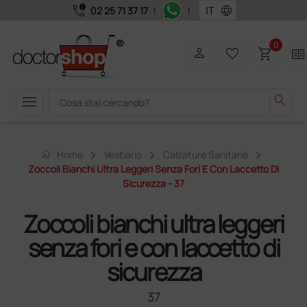
call_quality
language
02 25 71 37 17
|
|
0
person
favorite_border
shopping_cart
two_pager
menu
search
home
Home
Vestiario
Calzature Sanitarie
Zoccoli Bianchi Ultra Leggeri Senza Fori E Con Laccetto Di
Sicurezza - 37
Zoccoli bianchi ultra leggeri
senza fori e con laccetto di
sicurezza
37