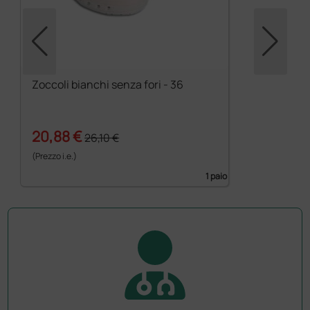
Zoccoli bianchi senza fori - 36
20,88 €
26,10 €
(Prezzo i.e.)
1 paio