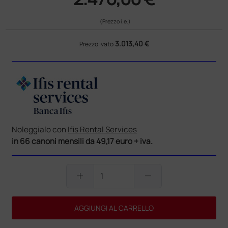
(Prezzo i.e.)
3.013,40 €
Prezzo ivato
Noleggialo con
Ifis Rental Services
in 66 canoni mensili da 49,17 euro + iva.
add
remove
AGGIUNGI AL CARRELLO