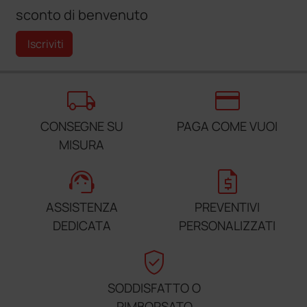
sconto di benvenuto
Iscriviti
local_shipping
credit_card
CONSEGNE SU
PAGA COME VUOI
MISURA
support_agent
request_quote
ASSISTENZA
PREVENTIVI
DEDICATA
PERSONALIZZATI
verified_user
SODDISFATTO O
RIMBORSATO