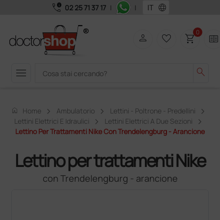
call_quality
language
02 25 71 37 17
|
|
0
person
favorite_border
shopping_cart
two_pager
menu
search
home
Home
Ambulatorio
Lettini - Poltrone - Predellini
Lettini Elettrici E Idraulici
Lettini Elettrici A Due Sezioni
Lettino Per Trattamenti Nike Con Trendelengburg - Arancione
Lettino per trattamenti Nike
con Trendelengburg - arancione