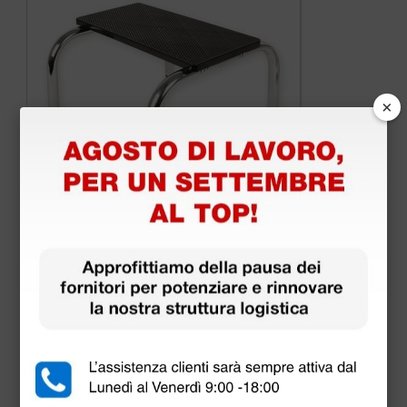
×
Predellino a un gradino - smontato
45,05 €
53,00 €
(Prezzo i.e.)
1 pz.