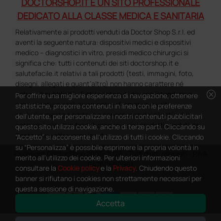
DOCTORSHOP.IT È UN SITO PROFESSIONALE
DEDICATO ALLA CLASSE MEDICA E SANITARIA
Relativamente ai prodotti venduti da Doctor Shop S.r.l. ed
aventi la seguente natura: dispositivi medici e dispositivi
medico – diagnostici in vitro, presidi medico chirurgici si
significa che: tutti i contenuti dei siti doctorshop.it e
salutefacile.it relativi a tali prodotti (testi, immagini, foto,
disegni, allegati e quant’altro) non hanno carattere né
cancel
natura di pubblicità. Tutti i contenuti devono intendersi e
Per offrire una migliore esperienza di navigazione, ottenere
sono di natura esclusivamente informativa e volti
statistiche, proporre contenuti in linea con le preferenze
esclusivamente a portare a conoscenza dei clienti e dei
dell'utente, per personalizzare i nostri contenuti pubblicitari
potenziali clienti in fase di preacquisto i prodotti venduti da
questo sito utilizza cookie, anche di terze parti. Cliccando su
Doctorshop attraverso la rete.
“Accetto” si acconsente all'utilizzo di tutti i cookie. Cliccando
su “Personalizza” è possibile esprimere la propria volontà in
Copyright DoctorShop 2005-2026 - Tutti diritti riservati - P.IVA
merito all'utilizzo dei cookie. Per ulteriori informazioni
04760660961
consultare la
Cookie policy
e la
Privacy
. Chiudendo questo
banner si rifiutano i cookies non strettamente necessari per
questa sessione di navigazione.
Accetta