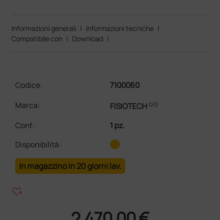
Informazioni generali
|
Informazioni tecniche
|
Compatibile con
|
Download
|
Codice:
7100060
link
Marca:
FISIOTECH
Conf.
:
1 pz.
Disponibilità:
In magazzino in 20 giorni lav.
heart_plus
2.470,00 €