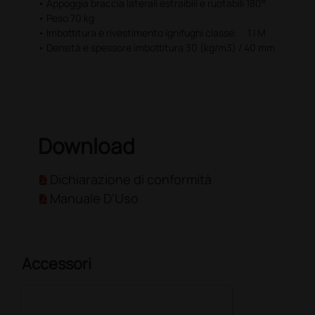
• Appoggia braccia laterali estraibili e ruotabili 180°
• Peso 70 kg
• Imbottitura e rivestimento ignifughi classe: 1 I M
• Densità e spessore imbottitura 30 (kg/m3) / 40 mm
Download
Dichiarazione di conformità
Manuale D'Uso
Accessori