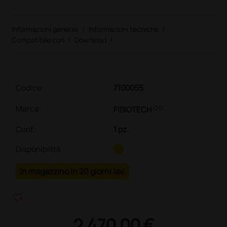
Informazioni generali
|
Informazioni tecniche
|
Compatibile con
|
Download
|
Codice:
7100055
link
Marca:
FISIOTECH
Conf.
:
1 pz.
Disponibilità:
In magazzino in 20 giorni lav.
heart_plus
2.470,00 €