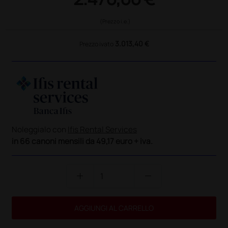
(Prezzo i.e.)
3.013,40 €
Prezzo ivato
Noleggialo con
Ifis Rental Services
in 66 canoni mensili da 49,17 euro + iva.
add
remove
AGGIUNGI AL CARRELLO