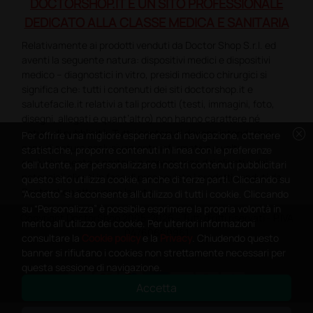
DOCTORSHOP.IT È UN SITO PROFESSIONALE
DEDICATO ALLA CLASSE MEDICA E SANITARIA
Relativamente ai prodotti venduti da Doctor Shop S.r.l. ed
aventi la seguente natura: dispositivi medici e dispositivi
medico – diagnostici in vitro, presidi medico chirurgici si
significa che: tutti i contenuti dei siti doctorshop.it e
salutefacile.it relativi a tali prodotti (testi, immagini, foto,
disegni, allegati e quant’altro) non hanno carattere né
cancel
natura di pubblicità. Tutti i contenuti devono intendersi e
Per offrire una migliore esperienza di navigazione, ottenere
sono di natura esclusivamente informativa e volti
statistiche, proporre contenuti in linea con le preferenze
esclusivamente a portare a conoscenza dei clienti e dei
dell'utente, per personalizzare i nostri contenuti pubblicitari
potenziali clienti in fase di preacquisto i prodotti venduti da
questo sito utilizza cookie, anche di terze parti. Cliccando su
Doctorshop attraverso la rete.
“Accetto” si acconsente all'utilizzo di tutti i cookie. Cliccando
su “Personalizza” è possibile esprimere la propria volontà in
Copyright DoctorShop 2005-2026 - Tutti diritti riservati - P.IVA
merito all'utilizzo dei cookie. Per ulteriori informazioni
04760660961
consultare la
Cookie policy
e la
Privacy
. Chiudendo questo
banner si rifiutano i cookies non strettamente necessari per
questa sessione di navigazione.
Accetta