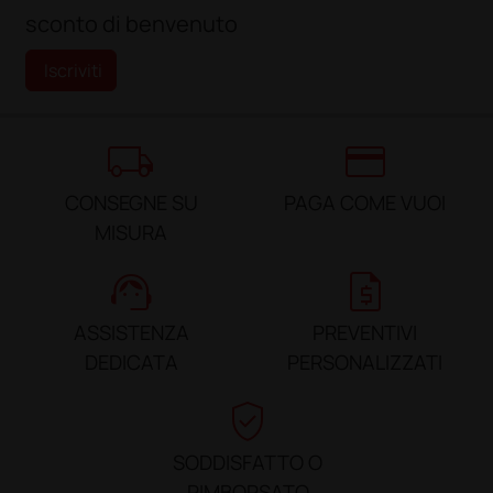
sconto di benvenuto
Iscriviti
local_shipping
credit_card
CONSEGNE SU
PAGA COME VUOI
MISURA
support_agent
request_quote
ASSISTENZA
PREVENTIVI
DEDICATA
PERSONALIZZATI
verified_user
SODDISFATTO O
RIMBORSATO