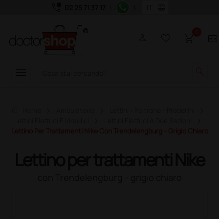
call_quality
language
02 25 71 37 17
|
|
0
person
favorite_border
shopping_cart
two_pager
menu
search
home
Home
Ambulatorio
Lettini - Poltrone - Predellini
Lettini Elettrici E Idraulici
Lettini Elettrici A Due Sezioni
Lettino Per Trattamenti Nike Con Trendelengburg - Grigio Chiaro
Lettino per trattamenti Nike
con Trendelengburg - grigio chiaro