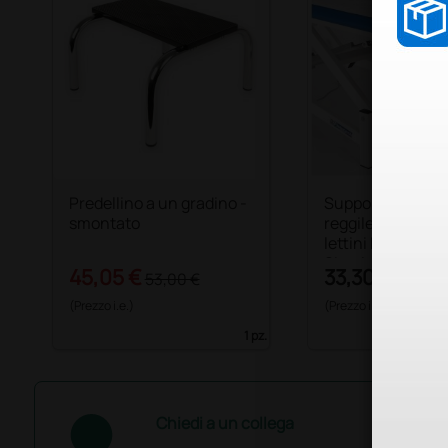
Predellino a un gradino -
Supporto
smontato
reggilenzuolino 
lettini Fisiotech 
Simple
45,05 €
33,30 €
53,00 €
(Prezzo i.e.)
(Prezzo i.e.)
1 pz.
Chiedi a un collega