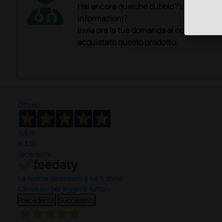
Hai ancora qualche dubbio? Vuoi ulterio
informazioni?
Invia ora la tua domanda ai colleghi che
acquistato questo prodotto.
Ottimo
4,6
/5
8.330
recensioni
Le nostre recensioni a 4 e 5 stelle.
Clicca qui per leggerle tutte >
Precedente
Successivo