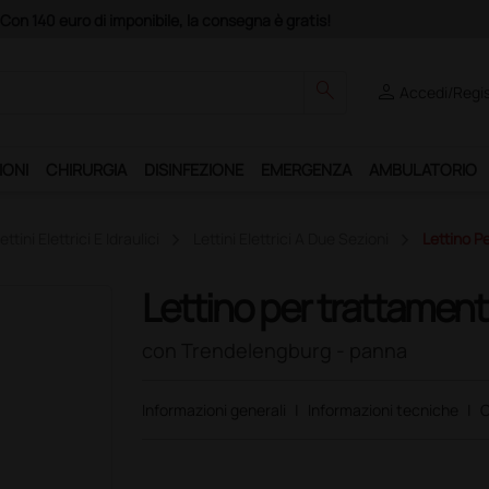
consegna è gratis!
search
person
Accedi/Regis
IONI
CHIRURGIA
DISINFEZIONE
EMERGENZA
AMBULATORIO
ettini Elettrici E Idraulici
Lettini Elettrici A Due Sezioni
Lettino P
Lettino per trattament
con Trendelengburg - panna
Informazioni generali
|
Informazioni tecniche
|
C