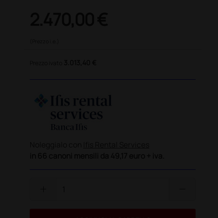
2.470,00 €
(Prezzo i.e.)
3.013,40 €
Prezzo ivato
Noleggialo con
Ifis Rental Services
in 66 canoni mensili da 49,17 euro + iva.
add
remove