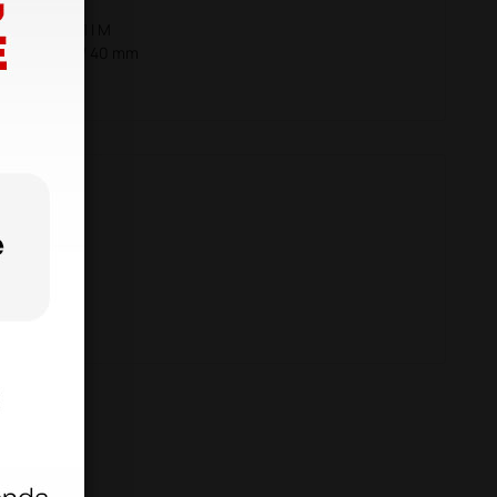
fughi classe: 1 I M
 30 (kg/m3) / 40 mm