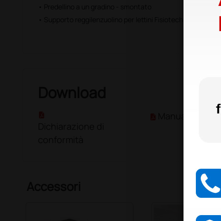
• Predellino a un gradino - smontato
• Supporto reggilenzuolino per lettini Fisiotech serie Simpl
Download
Manuale D'Uso
Dichiarazione di
conformità
Accessori