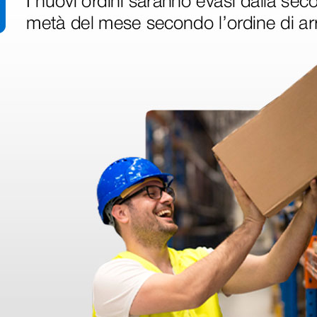
Kit ruote per lettino Nike
per
serie
211,00 €
(Prezzo i.e.)
1 pz.
1 kit