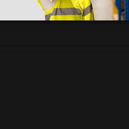
ri
 hanno già