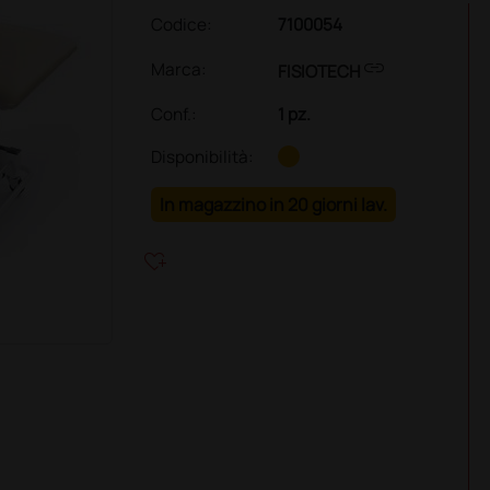
Codice:
7100054
link
Marca:
FISIOTECH
Conf.
:
1 pz.
Disponibilità:
In magazzino in 20 giorni lav.
heart_plus