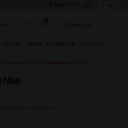
call_quality
language
02 25 71 37 17
|
|
Acquistando il servizio "Ds Club", un anno
0
favorite_border
shopping_cart
two_pager
Magazine
trati
VESTIARIO
TERAPIA
TELEMEDICINA
PROMOZIONI
er Trattamenti Nike Con Trendelengburg - Panna
i Nike
ompatibile con
|
Download
|