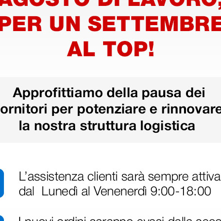
• Peso 70 kg
• Imbottitura e rivestimento igni
e
• Densità e spessore imbottitura