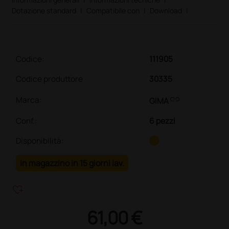
Dotazione standard
|
Compatibile con
|
Download
|
Codice:
111905
Codice produttore
30335
link
Marca:
GIMA
Conf.
:
6 pezzi
Disponibilità:
In magazzino in 15 giorni lav.
heart_plus
61,00 €