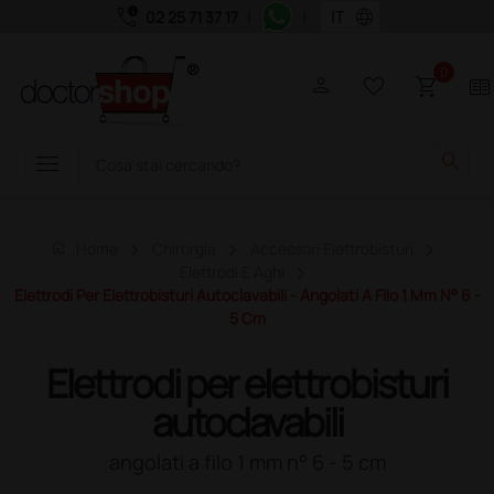
call_quality
language
02 25 71 37 17
|
|
0
person
favorite_border
shopping_cart
two_pager
menu
search
home
Home
Chirurgia
Accessori Elettrobisturi
Elettrodi E Aghi
Elettrodi Per Elettrobisturi Autoclavabili - Angolati A Filo 1 Mm N° 6 -
5 Cm
Elettrodi per elettrobisturi
autoclavabili
angolati a filo 1 mm n° 6 - 5 cm