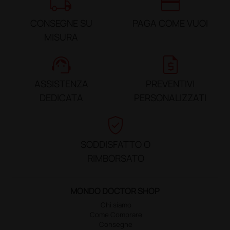
local_shipping
credit_card
CONSEGNE SU
PAGA COME VUOI
MISURA
support_agent
request_quote
ASSISTENZA
PREVENTIVI
DEDICATA
PERSONALIZZATI
verified_user
SODDISFATTO O
RIMBORSATO
MONDO DOCTOR SHOP
Chi siamo
Come Comprare
Consegne