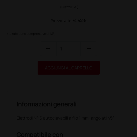
(Prezzo i.e.)
74,42 €
Prezzo ivato
(le rate sono comprensive di IVA)
add
remove
AGGIUNGI AL CARRELLO
Informazioni generali
Elettrodi N° 6 autoclavabili a filo 1 mm, angolati 45°.
Compatibile con