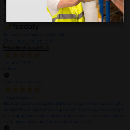
4,6
/5
8.330
recensioni
Le nostre recensioni a 4 e 5 stelle.
Clicca qui per leggerle tutte >
Precedente
Successivo
14 Luglio 2026
ottima
Acquirente verificato
14 Luglio 2026
Ho acquistato un ecografo da Doctor Shop e sono rimasto molto
soddisfatto dell'esperienza. Apparecchiatura di qualità, consegna
nei tempi previsti e un servizio clienti disponibile che ha risposto a
tutti i miei dubbi prima dell'acquisto. Consigliato