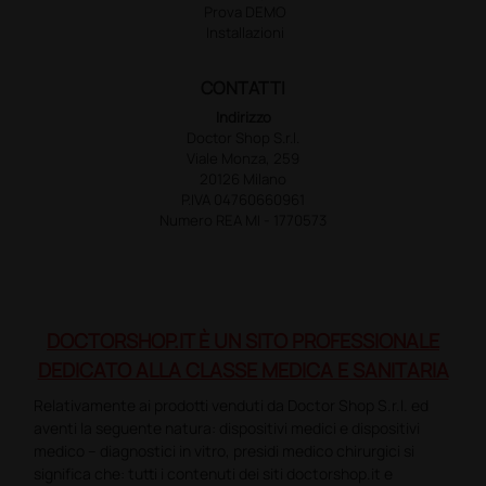
Prova DEMO
Installazioni
CONTATTI
Indirizzo
Doctor Shop S.r.l.
Viale Monza, 259
20126 Milano
P.IVA 04760660961
Numero REA MI - 1770573
DOCTORSHOP.IT È UN SITO PROFESSIONALE
DEDICATO ALLA CLASSE MEDICA E SANITARIA
Relativamente ai prodotti venduti da Doctor Shop S.r.l. ed
aventi la seguente natura: dispositivi medici e dispositivi
medico – diagnostici in vitro, presidi medico chirurgici si
significa che: tutti i contenuti dei siti doctorshop.it e