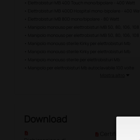
• Elettrobisturi MB 400 Touch mono/bipolare - 400 Watt
• Elettrobisturi MB 400D Hospital mono-bipolare - 400 Wa
• Elettrobisturi MB 80D mono/bipolare - 80 Watt
• Manipolo monouso per elettrobisturi MB 50, 80, 106, 108
• Manipolo monouso per elettrobisturi MB 50, 80, 106, 108
• Manipolo monouso sterile Kirky per elettrobisturi Mb
• Manipolo monouso sterile Kirky per elettrobisturi Mb
• Manipolo monouso sterile per elettrobisturi Mb
• Manipolo per elettrobisturi Mb autoclavabile 100 volte
Mostra altro
Download
Certificato CE