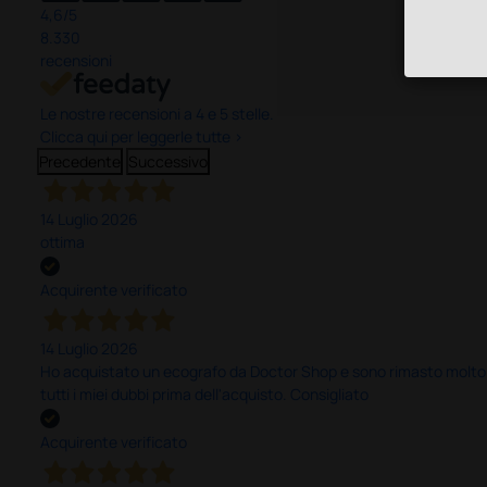
4,6
/5
8.330
recensioni
Le nostre recensioni a 4 e 5 stelle.
Clicca qui per leggerle tutte >
Precedente
Successivo
14 Luglio 2026
ottima
Acquirente verificato
14 Luglio 2026
Ho acquistato un ecografo da Doctor Shop e sono rimasto molto sod
tutti i miei dubbi prima dell'acquisto. Consigliato
Acquirente verificato