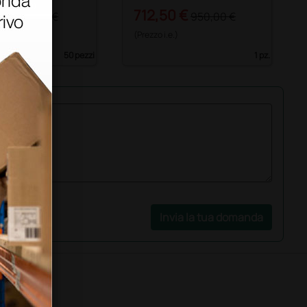
8 €
712,50 €
156,00 €
950,00 €
)
(Prezzo i.e.)
50 pezzi
1 pz.
Invia la tua domanda