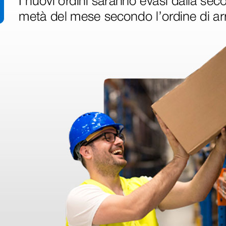
646,00 €
145,0
850,00 €
(Prezzo i.e.)
(Prezzo i.e.
1 pz.
1 pz.
ri
 hanno già