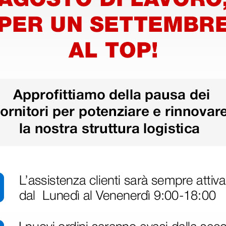
so
Elettrobisturi MB 120D
Manipo
obisturi
mono/bipolare - 120 Watt
sterile K
elettrob