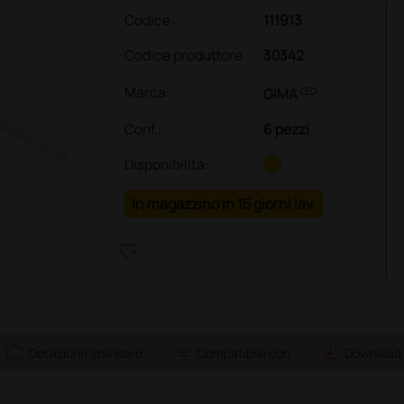
Codice:
111913
Codice produttore
30342
link
Marca:
GIMA
Conf.
:
6 pezzi
Disponibilità:
In magazzino in 15 giorni lav.
heart_plus
work
list
save_alt
Dotazione standard
Compatibile con
Download