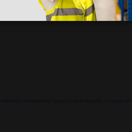
disfatto dell'esperienza. Apparecchiatura di qualità, consegna nei temp