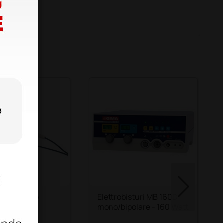
lo monouso
Elettrobisturi MB 160D
irky per
mono/bipolare - 160 Watt
isturi Mb