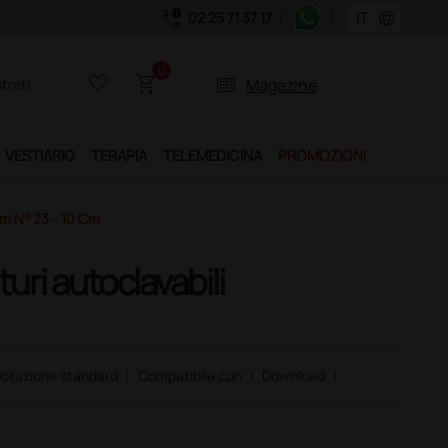
call_quality
language
02 25 71 37 17
|
|
0
favorite_border
shopping_cart
two_pager
Magazine
trati
VESTIARIO
TERAPIA
TELEMEDICINA
PROMOZIONI
 Mm N° 23 - 10 Cm
turi autoclavabili
otazione standard
|
Compatibile con
|
Download
|