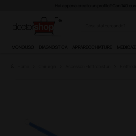
Acquistando il servizio "Ds 
MONOUSO
DIAGNOSTICA
APPARECCHIATURE
MEDICAZ
home
Home
Chirurgia
Accessori Elettrobisturi
Elettrod