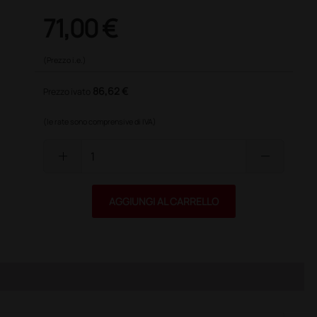
71,00 €
(Prezzo i.e.)
86,62 €
Prezzo ivato
(le rate sono comprensive di IVA)
add
remove
AGGIUNGI AL CARRELLO