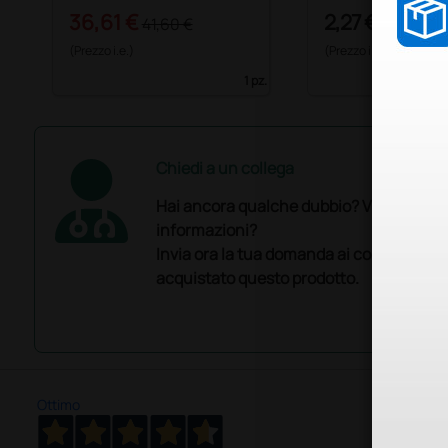
36,61 €
2,27 €
41,60 €
(Prezzo i.e.)
(Prezzo i.e.)
1 pz.
Chiedi a un collega
Hai ancora qualche dubbio? Vuoi ulterio
informazioni?
Invia ora la tua domanda ai colleghi che
acquistato questo prodotto.
Ottimo