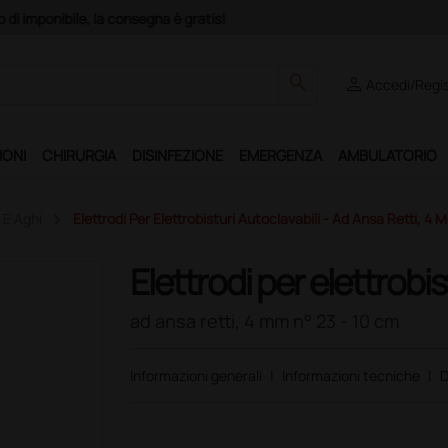
Club", un anno di spedizioni a 39,90 euro + IVA!
search
person
Accedi/Regis
IONI
CHIRURGIA
DISINFEZIONE
EMERGENZA
AMBULATORIO
i E Aghi
Elettrodi Per Elettrobisturi Autoclavabili - Ad Ansa Retti, 4
Elettrodi per elettrobis
ad ansa retti, 4 mm n° 23 - 10 cm
Informazioni generali
|
Informazioni tecniche
|
D