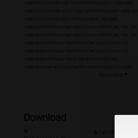
• Elettrobisturi MB 400 Touch mono/bipolare - 400 Watt
• Elettrobisturi MB 400D Hospital mono-bipolare - 400 Wa
• Elettrobisturi MB 80D mono/bipolare - 80 Watt
• Manipolo monouso per elettrobisturi MB 50, 80, 106, 108
• Manipolo monouso per elettrobisturi MB 50, 80, 106, 108
• Manipolo monouso sterile Kirky per elettrobisturi Mb
• Manipolo monouso sterile Kirky per elettrobisturi Mb
• Manipolo monouso sterile per elettrobisturi Mb
• Manipolo per elettrobisturi Mb autoclavabile 100 volte
Mostra altro
Download
Certificato CE