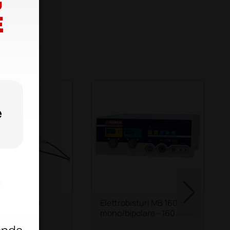
lo monouso
Elettrobisturi MB 160D
irky per
mono/bipolare - 160 Watt
isturi Mb