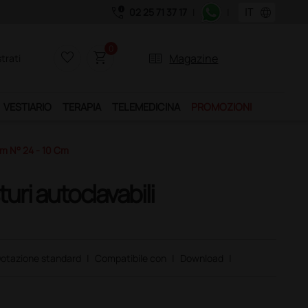
call_quality
language
02 25 71 37 17
|
|
0
favorite_border
shopping_cart
two_pager
Magazine
trati
VESTIARIO
TERAPIA
TELEMEDICINA
PROMOZIONI
 Mm N° 24 - 10 Cm
turi autoclavabili
otazione standard
|
Compatibile con
|
Download
|