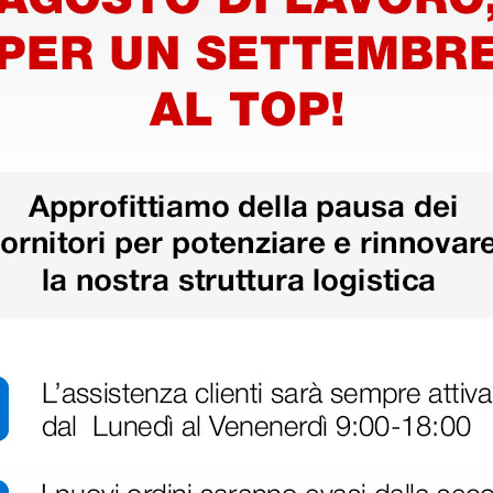
so
Elettrobisturi MB 120D
Manipo
obisturi
mono/bipolare - 120 Watt
sterile K
elettrob