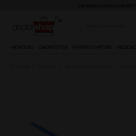
Acquistando il servizio "Ds 
MONOUSO
DIAGNOSTICA
APPARECCHIATURE
MEDICAZ
home
Home
Chirurgia
Accessori Elettrobisturi
Elettrod