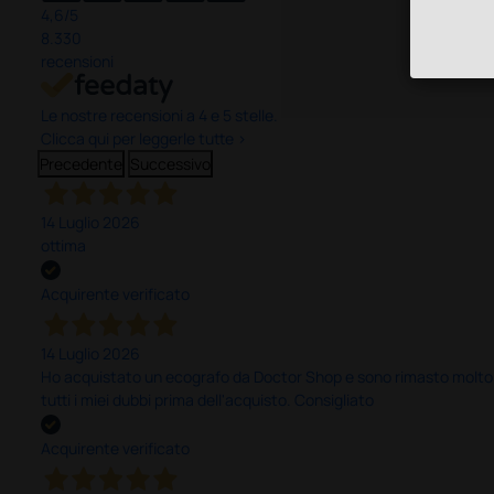
4,6
/5
8.330
recensioni
Le nostre recensioni a 4 e 5 stelle.
Clicca qui per leggerle tutte >
Precedente
Successivo
14 Luglio 2026
ottima
Acquirente verificato
14 Luglio 2026
Ho acquistato un ecografo da Doctor Shop e sono rimasto molto sod
tutti i miei dubbi prima dell'acquisto. Consigliato
Acquirente verificato