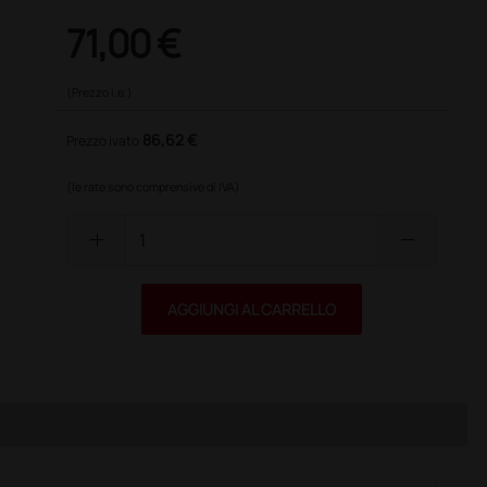
71,00 €
(Prezzo i.e.)
86,62 €
Prezzo ivato
(le rate sono comprensive di IVA)
add
remove
AGGIUNGI AL CARRELLO