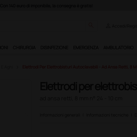
Club", un anno di spedizioni a 39,90 euro + IVA!
search
person
Accedi/Regis
IONI
CHIRURGIA
DISINFEZIONE
EMERGENZA
AMBULATORIO
i E Aghi
Elettrodi Per Elettrobisturi Autoclavabili - Ad Ansa Retti, 8
Elettrodi per elettrobis
ad ansa retti, 8 mm n° 24 - 10 cm
Informazioni generali
|
Informazioni tecniche
|
D