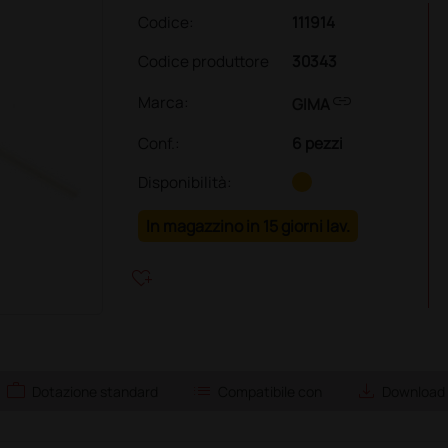
Codice:
111914
Codice produttore
30343
link
Marca:
GIMA
Conf.
:
6 pezzi
Disponibilità:
In magazzino in 15 giorni lav.
heart_plus
work
list
save_alt
Dotazione standard
Compatibile con
Download