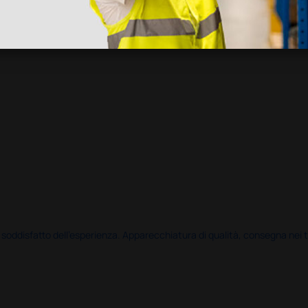
disfatto dell'esperienza. Apparecchiatura di qualità, consegna nei temp