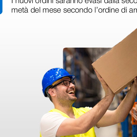
646,00 €
145,0
850,00 €
(Prezzo i.e.)
(Prezzo i.e.
1 pz.
1 pz.
ri
 hanno già