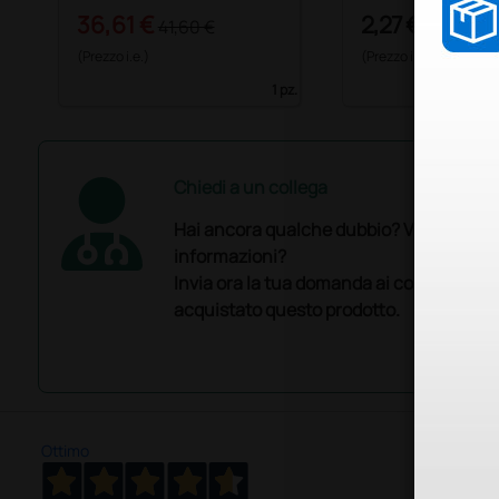
36,61 €
2,27 €
41,60 €
(Prezzo i.e.)
(Prezzo i.e.)
1 pz.
Chiedi a un collega
Hai ancora qualche dubbio? Vuoi ulterio
informazioni?
Invia ora la tua domanda ai colleghi che
acquistato questo prodotto.
Ottimo