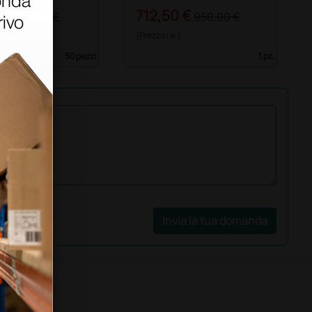
8 €
712,50 €
156,00 €
950,00 €
)
(Prezzo i.e.)
50 pezzi
1 pz.
Invia la tua domanda