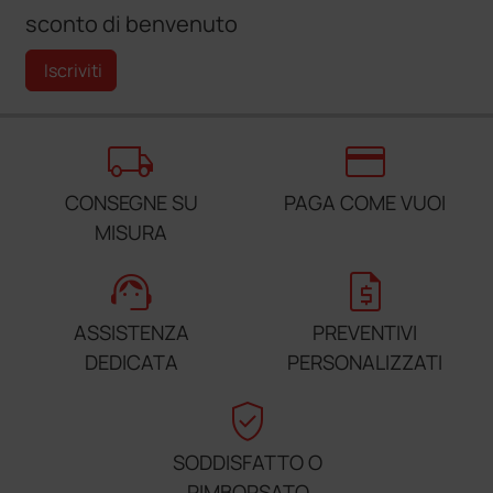
sconto di benvenuto
Iscriviti
local_shipping
credit_card
CONSEGNE SU
PAGA COME VUOI
MISURA
support_agent
request_quote
ASSISTENZA
PREVENTIVI
DEDICATA
PERSONALIZZATI
verified_user
SODDISFATTO O
RIMBORSATO