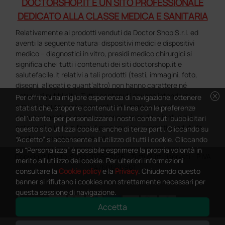
DOCTORSHOP.IT È UN SITO PROFESSIONALE
DEDICATO ALLA CLASSE MEDICA E SANITARIA
Relativamente ai prodotti venduti da Doctor Shop S.r.l. ed
aventi la seguente natura: dispositivi medici e dispositivi
medico – diagnostici in vitro, presidi medico chirurgici si
significa che: tutti i contenuti dei siti doctorshop.it e
salutefacile.it relativi a tali prodotti (testi, immagini, foto,
disegni, allegati e quant’altro) non hanno carattere né
cancel
natura di pubblicità. Tutti i contenuti devono intendersi e
Per offrire una migliore esperienza di navigazione, ottenere
sono di natura esclusivamente informativa e volti
statistiche, proporre contenuti in linea con le preferenze
esclusivamente a portare a conoscenza dei clienti e dei
dell'utente, per personalizzare i nostri contenuti pubblicitari
potenziali clienti in fase di preacquisto i prodotti venduti da
questo sito utilizza cookie, anche di terze parti. Cliccando su
Doctorshop attraverso la rete.
“Accetto” si acconsente all'utilizzo di tutti i cookie. Cliccando
su “Personalizza” è possibile esprimere la propria volontà in
Copyright DoctorShop 2005-2026 - Tutti diritti riservati - P.IVA
merito all'utilizzo dei cookie. Per ulteriori informazioni
04760660961
consultare la
Cookie policy
e la
Privacy
. Chiudendo questo
banner si rifiutano i cookies non strettamente necessari per
questa sessione di navigazione.
Accetta