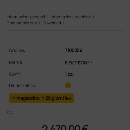
Informazioni generali
|
Informazioni tecniche
|
Compatibile con
|
Download
|
Codice:
7100059
link
Marca:
FISIOTECH
Conf.
:
1 pz.
Disponibilità:
In magazzino in 20 giorni lav.
heart_plus
2.470,00 €