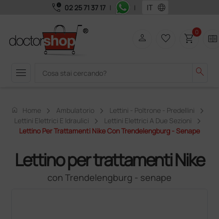
call_quality
language
02 25 71 37 17
|
|
0
person
favorite_border
shopping_cart
two_pager
menu
search
home
Home
Ambulatorio
Lettini - Poltrone - Predellini
Lettini Elettrici E Idraulici
Lettini Elettrici A Due Sezioni
Lettino Per Trattamenti Nike Con Trendelengburg - Senape
Lettino per trattamenti Nike
con Trendelengburg - senape