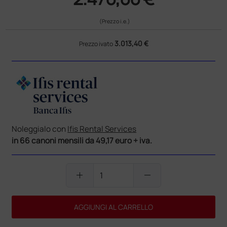
(Prezzo i.e.)
3.013,40 €
Prezzo ivato
Noleggialo con
Ifis Rental Services
in 66 canoni mensili da 49,17 euro + iva.
add
remove
AGGIUNGI AL CARRELLO