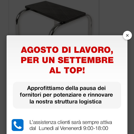
×
Predellino a un gradino - smontato
45,05 €
53,00 €
(Prezzo i.e.)
1 pz.