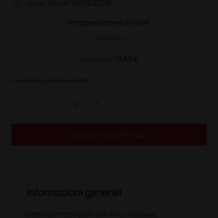
schedule
valida fino al 14/08/2026
Prezzo di listino
71,00 €
(Prezzo i.e.)
73,63 €
Prezzo ivato
(le rate sono comprensive di IVA)
add
remove
AGGIUNGI AL CARRELLO
Informazioni generali
Elettrodo n° 32 a palla (Ø 4 mm), monouso,