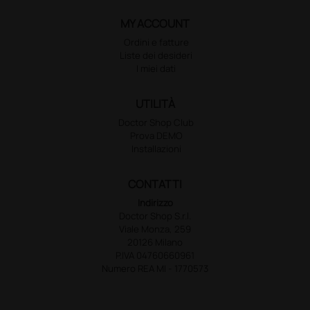
MY ACCOUNT
Ordini e fatture
Liste dei desideri
I miei dati
UTILITÀ
Doctor Shop Club
Prova DEMO
Installazioni
CONTATTI
Indirizzo
Doctor Shop S.r.l.
Viale Monza, 259
20126 Milano
P.IVA 04760660961
Numero REA MI - 1770573