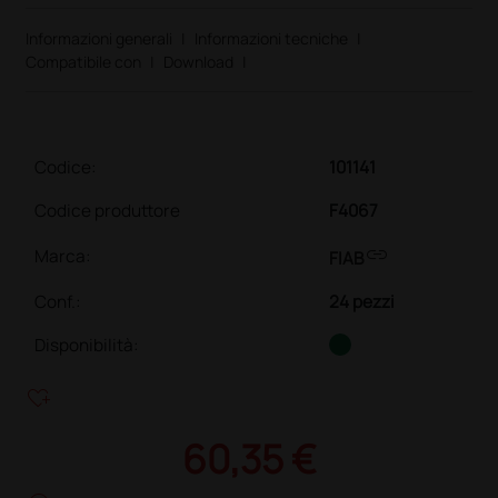
Informazioni generali
|
Informazioni tecniche
|
Compatibile con
|
Download
|
Codice:
101141
Codice produttore
F4067
link
Marca:
FIAB
Conf.
:
24 pezzi
Disponibilità:
heart_plus
60,35 €