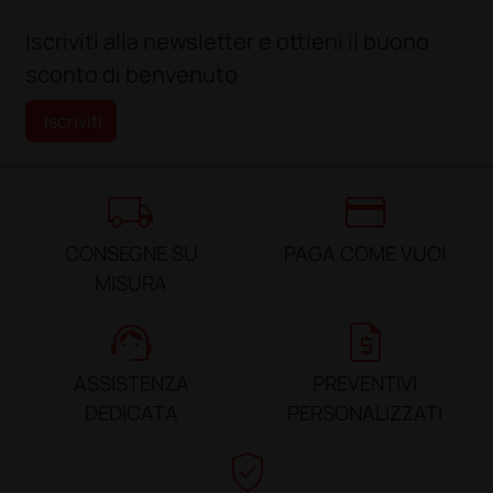
Iscriviti alla newsletter e ottieni il buono
sconto di benvenuto
Iscriviti
local_shipping
credit_card
CONSEGNE SU
PAGA COME VUOI
MISURA
support_agent
request_quote
ASSISTENZA
PREVENTIVI
DEDICATA
PERSONALIZZATI
verified_user