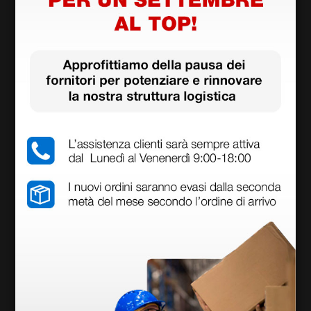
Elettrodo per elettrobisturi monouso sterile a
sfera Ø 4 mm n° 12 - 7 cm
52,70 €
62,00 €
(Prezzo i.e.)