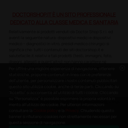
DOCTORSHOP.IT È UN SITO PROFESSIONALE
DEDICATO ALLA CLASSE MEDICA E SANITARIA
Relativamente ai prodotti venduti da Doctor Shop S.r.l. ed
aventi la seguente natura: dispositivi medici e dispositivi
medico – diagnostici in vitro, presidi medico chirurgici si
significa che: tutti i contenuti dei siti doctorshop.it e
salutefacile.it relativi a tali prodotti (testi, immagini, foto,
disegni, allegati e quant’altro) non hanno carattere né
cancel
natura di pubblicità. Tutti i contenuti devono intendersi e
Per offrire una migliore esperienza di navigazione, ottenere
sono di natura esclusivamente informativa e volti
statistiche, proporre contenuti in linea con le preferenze
esclusivamente a portare a conoscenza dei clienti e dei
dell'utente, per personalizzare i nostri contenuti pubblicitari
potenziali clienti in fase di preacquisto i prodotti venduti da
questo sito utilizza cookie, anche di terze parti. Cliccando su
Doctorshop attraverso la rete.
“Accetto” si acconsente all'utilizzo di tutti i cookie. Cliccando
su “Personalizza” è possibile esprimere la propria volontà in
Copyright DoctorShop 2005-2026 - Tutti diritti riservati - P.IVA
merito all'utilizzo dei cookie. Per ulteriori informazioni
04760660961
consultare la
Cookie policy
e la
Privacy
. Chiudendo questo
banner si rifiutano i cookies non strettamente necessari per
questa sessione di navigazione.