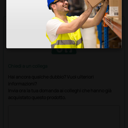
24 pezzi
Chiedi a un collega
Hai ancora qualche dubbio? Vuoi ulteriori
informazioni?
Invia ora la tua domanda ai colleghi che hanno già
acquistato questo prodotto.