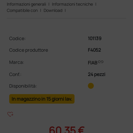
Informazioni generali
|
Informazioni tecniche
|
Compatibile con
|
Download
|
Codice:
101139
Codice produttore
F4052
link
Marca:
FIAB
Conf.
:
24 pezzi
Disponibilità:
In magazzino in 15 giorni lav.
heart_plus
60,35 €