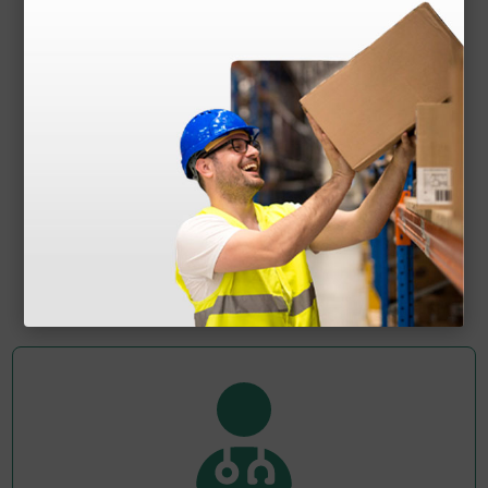
Elettrodo per elettrobisturi autoclavabile ad ago
n° 15 - 7 cm
3,03 €
(Prezzo i.e.)
1 pz.