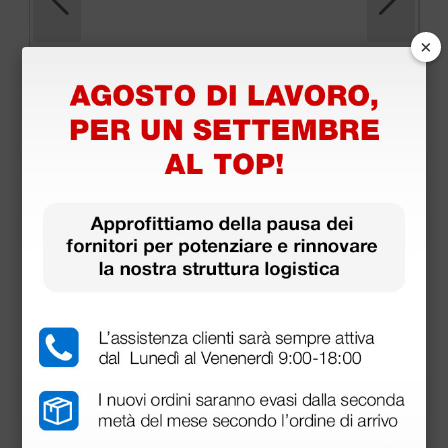
×
Manipolo per elettrobisturi Mb autoclavabile 100
volte
36,61 €
41,60 €
(Prezzo i.e.)
1 pz.
Prodotti simili e correlati