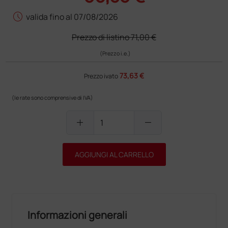
schedule
valida fino al 07/08/2026
Prezzo di listino
71,00 €
(Prezzo i.e.)
73,63 €
Prezzo ivato
(le rate sono comprensive di IVA)
add
remove
AGGIUNGI AL CARRELLO
Informazioni generali