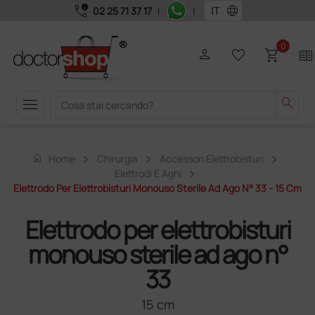
call_quality
language
02 25 71 37 17
|
|
0
person
favorite_border
shopping_cart
two_pager
menu
search
home
Home
Chirurgia
Accessori Elettrobisturi
Elettrodi E Aghi
Elettrodo Per Elettrobisturi Monouso Sterile Ad Ago N° 33 - 15 Cm
Elettrodo per elettrobisturi
monouso sterile ad ago n°
33
15 cm