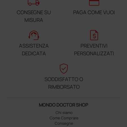
local_shipping
credit_card
CONSEGNE SU
PAGA COME VUOI
MISURA
support_agent
request_quote
ASSISTENZA
PREVENTIVI
DEDICATA
PERSONALIZZATI
verified_user
SODDISFATTO O
RIMBORSATO
MONDO DOCTOR SHOP
Chi siamo
Come Comprare
Consegne