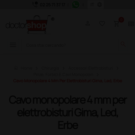
call_quality
language
02 25 71 37 17
|
|
0
person
favorite_border
shopping_cart
two_pager
menu
search
home
Home
Chirurgia
Accessori Elettrobisturi
Pinze, Forbici E Cavi Monopolari
Cavo Monopolare 4 Mm Per Elettrobisturi Gima, Led, Erbe
Cavo monopolare 4 mm per
elettrobisturi Gima, Led,
Erbe