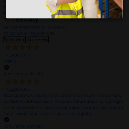
4,6
/5
8.330
recensioni
Le nostre recensioni a 4 e 5 stelle.
Clicca qui per leggerle tutte >
Precedente
Successivo
14 Luglio 2026
ottima
Acquirente verificato
14 Luglio 2026
Ho acquistato un ecografo da Doctor Shop e sono rimasto molto
soddisfatto dell'esperienza. Apparecchiatura di qualità, consegna
nei tempi previsti e un servizio clienti disponibile che ha risposto a
tutti i miei dubbi prima dell'acquisto. Consigliato
Acquirente verificato