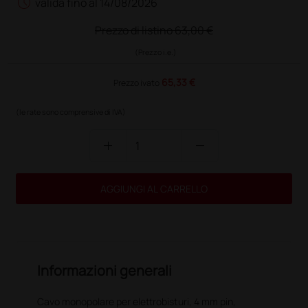
schedule
valida fino al 14/08/2026
Prezzo di listino
63,00 €
(Prezzo i.e.)
65,33 €
Prezzo ivato
(le rate sono comprensive di IVA)
add
remove
AGGIUNGI AL CARRELLO
Informazioni generali
Cavo monopolare per elettrobisturi, 4 mm pin,