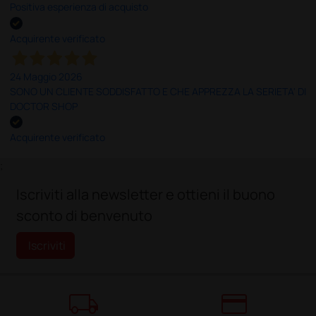
Positiva esperienza di acquisto
Acquirente verificato
24 Maggio 2026
SONO UN CLIENTE SODDISFATTO E CHE APPREZZA LA SERIETA' DI
DOCTOR SHOP
Acquirente verificato
;
Iscriviti alla newsletter e ottieni il buono
sconto di benvenuto
Iscriviti
local_shipping
credit_card