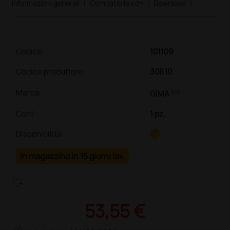
Informazioni generali
|
Compatibile con
|
Download
|
Codice:
101109
Codice produttore
30610
link
Marca:
GIMA
Conf.
:
1 pz.
Disponibilità:
In magazzino in 15 giorni lav.
heart_plus
53,55 €