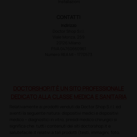
Installazioni
CONTATTI
Indirizzo
Doctor Shop S.r.l.
Viale Monza, 259
20126 Milano
P.IVA 04760660961
Numero REA MI - 1770573
DOCTORSHOP.IT È UN SITO PROFESSIONALE
DEDICATO ALLA CLASSE MEDICA E SANITARIA
Relativamente ai prodotti venduti da Doctor Shop S.r.l. ed
aventi la seguente natura: dispositivi medici e dispositivi
medico – diagnostici in vitro, presidi medico chirurgici si
significa che: tutti i contenuti dei siti doctorshop.it e
salutefacile.it relativi a tali prodotti (testi, immagini, foto,