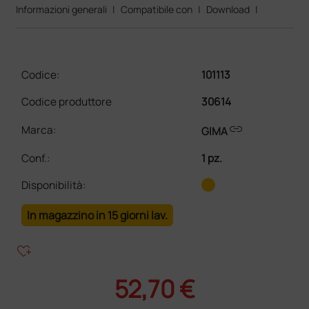
Informazioni generali
|
Compatibile con
|
Download
|
Codice:
101113
Codice produttore
30614
link
Marca:
GIMA
Conf.
:
1 pz.
Disponibilità:
In magazzino in 15 giorni lav.
heart_plus
52,70 €