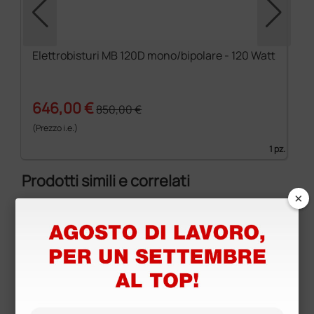
Elettrobisturi MB 120D mono/bipolare - 120 Watt
646,00 €
850,00 €
(Prezzo i.e.)
1 pz.
Prodotti simili e correlati
×