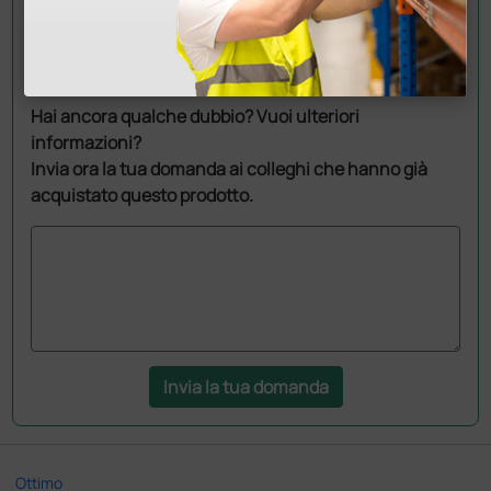
Chiedi a un collega
Hai ancora qualche dubbio? Vuoi ulteriori
informazioni?
Invia ora la tua domanda ai colleghi che hanno già
acquistato questo prodotto.
Invia la tua domanda
Ottimo