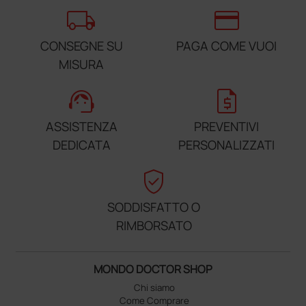
local_shipping
credit_card
CONSEGNE SU
PAGA COME VUOI
MISURA
support_agent
request_quote
ASSISTENZA
PREVENTIVI
DEDICATA
PERSONALIZZATI
verified_user
SODDISFATTO O
RIMBORSATO
MONDO DOCTOR SHOP
Chi siamo
Come Comprare