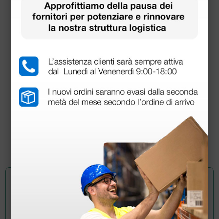
Forbici per elettrobisturi monopolare - 18 cm
52,70 €
62,00 €
(Prezzo i.e.)
1 pz.