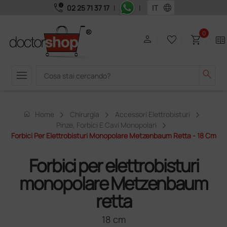
call_quality
language
02 25 71 37 17
|
|
0
person
favorite_border
shopping_cart
two_pager
menu
search
home
Home
Chirurgia
Accessori Elettrobisturi
Pinze, Forbici E Cavi Monopolari
Forbici Per Elettrobisturi Monopolare Metzenbaum Retta - 18 Cm
Forbici per elettrobisturi
monopolare Metzenbaum
retta
18 cm