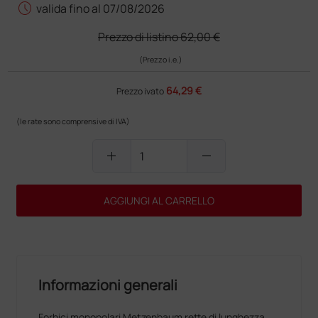
schedule
valida fino al 07/08/2026
Prezzo di listino
62,00 €
(Prezzo i.e.)
64,29 €
Prezzo ivato
(le rate sono comprensive di IVA)
add
remove
AGGIUNGI AL CARRELLO
Informazioni generali
Forbici monopolari Metzenbaum rette di lunghezza