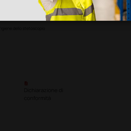
re - grigio
'igiene dello stetoscopio
Dichiarazione di
conformità