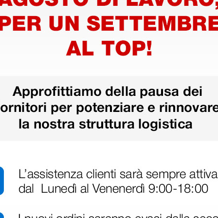
Dotazione standard
Olivette di ricambio
Anello in neoprene
l'auscultazione clinica, progettato
one a doppia testa con doppia
are differenti gamme di
Informazioni tecniche
Generali
l'auscultazione.
Lunghezza dello stetoscopi
Peso totale: 150 gr
Prestazione acustica: 7
Testina
transizione tra toni acuti e
Forma: doppia, adulto e pedi
per l'utilizzo pediatrico o con
Materiale: acciaio inossidabi
vendo la membrana, per una più
Tipo diaframma: fluttuante,
Dimensioni diaframma: adult
con tenuta acustica migliorata e