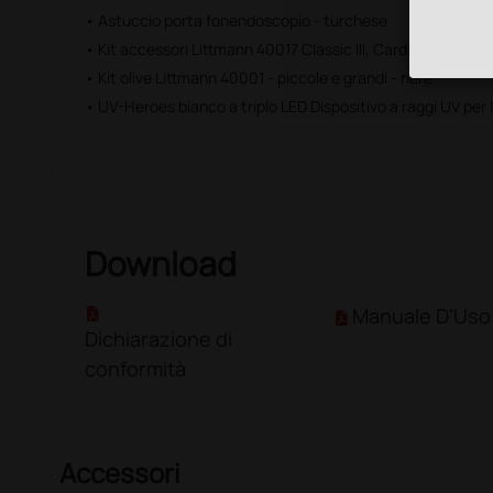
• Astuccio porta fonendoscopio - turchese
• Kit accessori Littmann 40017 Classic III, Cardiology IV e Co
• Kit olive Littmann 40001 - piccole e grandi - nere
• UV-Heroes bianco a triplo LED Dispositivo a raggi UV per l
Download
Manuale D'Uso
Dichiarazione di
conformità
Accessori