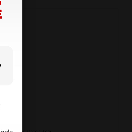
o: 69 cm
atrico
le
 unico
o 4.3 cm, pediatrico 3.3 cm