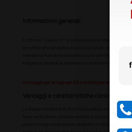
Informazioni generali
®
Il Littmann
Classic III™ è lo stetoscopio di riferimento per 
per offrire alta sensibilità acustica; è dotato di un padigli
membrana fluttuante monoblocco che permette di auscult
frequenza variando la pressione sul diaframma.
In omaggio per te l'app per iOS e Android per esercitarti al
Vantaggi e caratteristiche cliniche
La doppia membrana fluttuante brevettata consente rapida 
bassi senza dover cambiare testina; la parte piccola è utile 
pazienti magri e può essere convertita in campana, rimuo
facile auscultazione delle basse frequenze. Olive morbide 