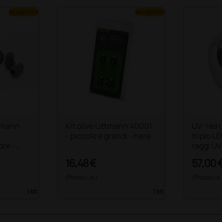
più opzioni
più opzioni
ttmann
Kit olive Littmann 40001
UV-Hero
- piccole e grandi - nere
triplo L
ore -
raggi UV 
stetosc
16,48 €
57,00 
(Prezzo i.e.)
(Prezzo i.e.
1 kit
1 kit