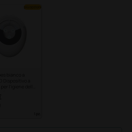
più opzioni
es bianco a
ED Dispositivo a
per l'igiene dello
opio
€
)
1 pz.