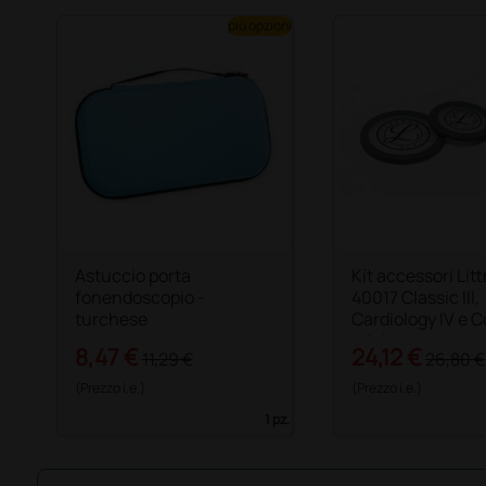
più opzioni
Astuccio porta
Kit accessori Li
fonendoscopio -
40017 Classic III,
turchese
Cardiology IV e C
grigio
8,47 €
24,12 €
11,29 €
26,80 €
(Prezzo i.e.)
(Prezzo i.e.)
1 pz.