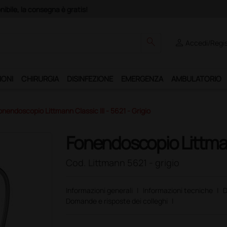
Club", un anno di spedizioni a 39,90 euro + IVA!
search
person
Accedi/Regis
IONI
CHIRURGIA
DISINFEZIONE
EMERGENZA
AMBULATORIO
onendoscopio Littmann Classic III - 5621 - Grigio
Fonendoscopio Littmann
Cod. Littmann 5621 - grigio
Informazioni generali
|
Informazioni tecniche
|
D
Domande e risposte dei colleghi
|