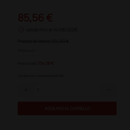
85,56 €
schedule
valida fino al 14/08/2026
Prezzo di listino
124,00 €
(Prezzo i.e.)
104,38 €
Prezzo ivato
(le rate sono comprensive di IVA)
add
remove
AGGIUNGI AL CARRELLO