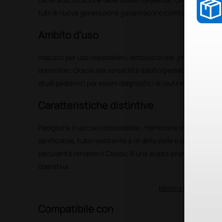
tubi di nuova generazione garantiscono comfort e durata.
Ambito d'uso
Indicato per uso ospedaliero, ambulatoriale, pronto soccor
domiciliari. Grazie alla versatilità adulto/pediatrica è adatto
studi pediatrici per esami diagnostici di routine e monitora
Caratteristiche distintive
Padiglione in acciaio inossidabile, membrana monoblocco f
sanificabile, tubo resistente a oli della pelle e all'alcol e g
peculiarità rendono il Classic III una scelta bilanciata tra
operativa.
Mostra altro
Compatibile con