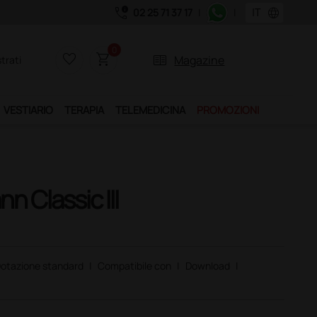
call_quality
language
02 25 71 37 17
|
|
0
favorite_border
shopping_cart
two_pager
Magazine
trati
VESTIARIO
TERAPIA
TELEMEDICINA
PROMOZIONI
 Classic III
otazione standard
|
Compatibile con
|
Download
|