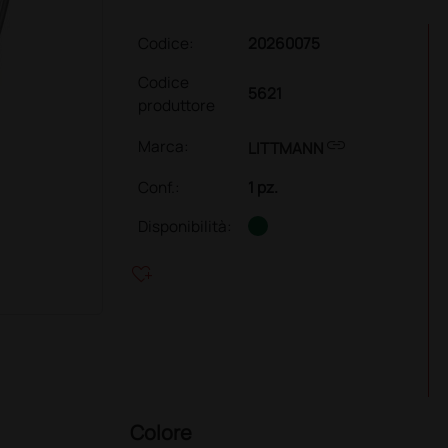
Codice:
20260075
Codice
5621
produttore
link
Marca:
LITTMANN
Conf.
:
1 pz.
Disponibilità:
heart_plus
Colore