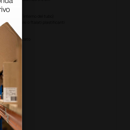
co unico all’interno del tubo)
omma naturale o ftalati plastificanti
uminio anodizzato