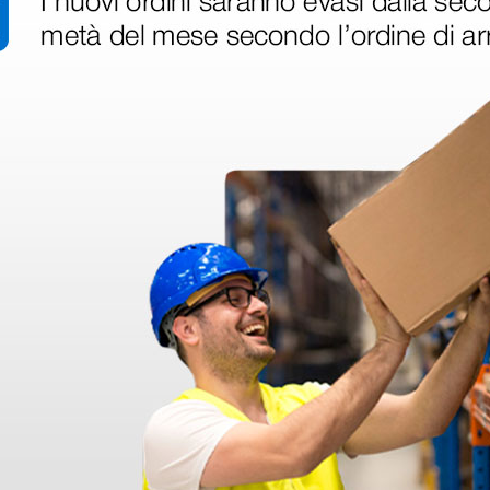
Tubo
Forma: singolo (canale acusti
Materiale: senza lattice di g
Biauricolare
so, medicina generale e visite
Materiale: lega spaziale/all
 a reparti medici, infermieristici e
ggio.
acilmente rimovibile e
aranzia estesa di 5 anni. Queste
 prestazioni acustiche e robustezza