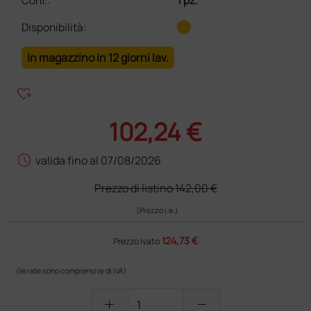
Conf.
:
1 pz.
Disponibilità:
In magazzino in 12 giorni lav.
heart_plus
102,24 €
schedule
valida fino al 07/08/2026
Prezzo di listino
142,00 €
(Prezzo i.e.)
124,73 €
Prezzo ivato
(le rate sono comprensive di IVA)
add
remove