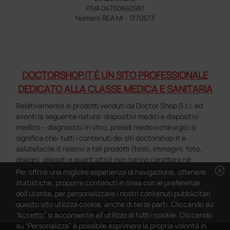
P.IVA 04760660961
Numero REA MI - 1770573
DOCTORSHOP.IT È UN SITO PROFESSIONALE
DEDICATO ALLA CLASSE MEDICA E SANITARIA
Relativamente ai prodotti venduti da Doctor Shop S.r.l. ed
aventi la seguente natura: dispositivi medici e dispositivi
medico – diagnostici in vitro, presidi medico chirurgici si
significa che: tutti i contenuti dei siti doctorshop.it e
salutefacile.it relativi a tali prodotti (testi, immagini, foto,
disegni, allegati e quant’altro) non hanno carattere né
cancel
natura di pubblicità. Tutti i contenuti devono intendersi e
Per offrire una migliore esperienza di navigazione, ottenere
sono di natura esclusivamente informativa e volti
statistiche, proporre contenuti in linea con le preferenze
esclusivamente a portare a conoscenza dei clienti e dei
dell'utente, per personalizzare i nostri contenuti pubblicitari
potenziali clienti in fase di preacquisto i prodotti venduti da
questo sito utilizza cookie, anche di terze parti. Cliccando su
Doctorshop attraverso la rete.
“Accetto” si acconsente all'utilizzo di tutti i cookie. Cliccando
su “Personalizza” è possibile esprimere la propria volontà in