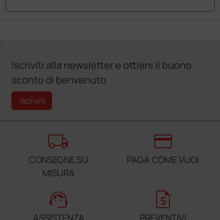
;
Iscriviti alla newsletter e ottieni il buono
sconto di benvenuto
Iscriviti
local_shipping
credit_card
CONSEGNE SU
PAGA COME VUOI
MISURA
support_agent
request_quote
ASSISTENZA
PREVENTIVI