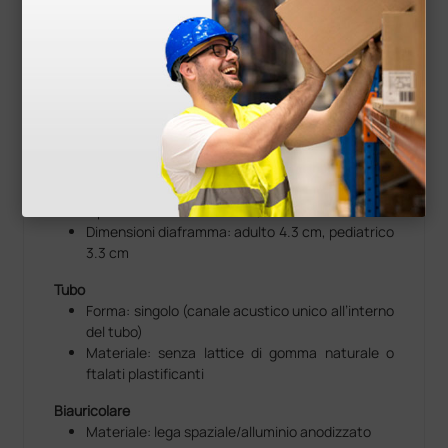
Informazioni tecniche
Generali
Lunghezza dello stetoscopio: 69 cm
Peso totale: 150 gr
Prestazione acustica: 7
Testina
Forma: doppia, adulto e pediatrico
Materiale: acciaio inossidabile
Tipo diaframma: fluttuante, unico
Dimensioni diaframma: adulto 4.3 cm, pediatrico
3.3 cm
Tubo
Forma: singolo (canale acustico unico all’interno
del tubo)
Materiale: senza lattice di gomma naturale o
ftalati plastificanti
Biauricolare
Materiale: lega spaziale/alluminio anodizzato