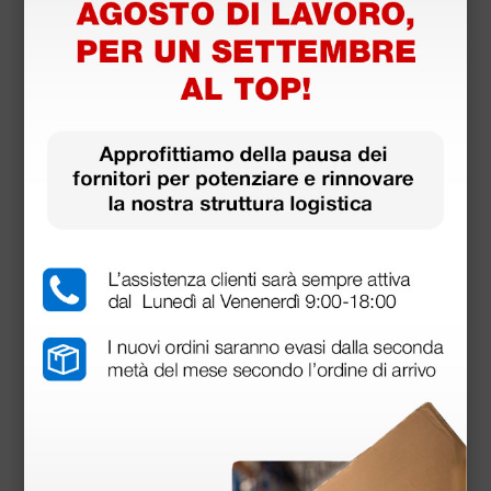
Mostra altro
Compatibile con
• Astuccio porta fonendoscopio - turchese
• Kit accessori Littmann 40017 Classic III, Cardiology
IV e Core - grigio
• Kit olive Littmann 40001 - piccole e grandi - nere
• UV-Heroes bianco a triplo LED Dispositivo a raggi
UV per l'igiene dello stetoscopio
Dotazione standard
Olivette di ricambio
Anello in neoprene