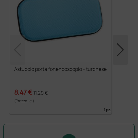
Astuccio porta fonendoscopio - turchese
8,47 €
11,29 €
(Prezzo i.e.)
1 pz.