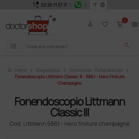
call_quality
language
02 25 71 37 17
|
|
0
person
favorite_border
shopping_cart
two_pager
menu
search
home
Home
Diagnostica
Stetoscopi - Fonendoscopi
Fonendoscopio Littmann Classic III - 5861 - Nero Finiture
Champagne
Fonendoscopio Littmann
Classic III
Cod. Littmann 5861 - nero finiture champagne