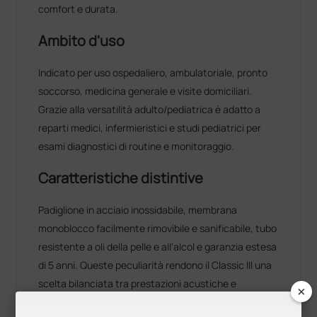
comfort e durata.
Ambito d'uso
Indicato per uso ospedaliero, ambulatoriale, pronto
soccorso, medicina generale e visite domiciliari.
Grazie alla versatilità adulto/pediatrica è adatto a
reparti medici, infermieristici e studi pediatrici per
esami diagnostici di routine e monitoraggio.
Caratteristiche distintive
Padiglione in acciaio inossidabile, membrana
monoblocco facilmente rimovibile e sanificabile, tubo
resistente a oli della pelle e all'alcol e garanzia estesa
di 5 anni. Queste peculiarità rendono il Classic III una
scelta bilanciata tra prestazioni acustiche e
×
robustezza operativa.