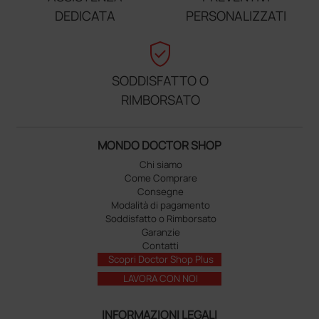
DEDICATA
PERSONALIZZATI
verified_user
SODDISFATTO O
RIMBORSATO
MONDO DOCTOR SHOP
Chi siamo
Come Comprare
Consegne
Modalità di pagamento
Soddisfatto o Rimborsato
Garanzie
Contatti
Scopri Doctor Shop Plus
LAVORA CON NOI
INFORMAZIONI LEGALI