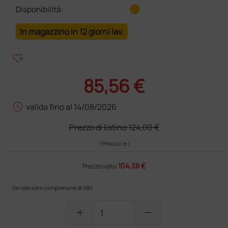
Disponibilità:
In magazzino in 12 giorni lav.
heart_plus
85,56 €
schedule
valida fino al 14/08/2026
Prezzo di listino
124,00 €
(Prezzo i.e.)
104,38 €
Prezzo ivato
(le rate sono comprensive di IVA)
add
remove