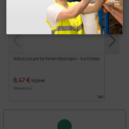
Astuccio porta fonendoscopio - turchese
8,47 €
11,29 €
(Prezzo i.e.)
1 pz.