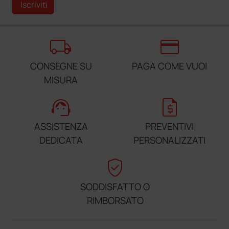
Iscriviti
local_shipping
credit_card
CONSEGNE SU
PAGA COME VUOI
MISURA
support_agent
request_quote
ASSISTENZA
PREVENTIVI
DEDICATA
PERSONALIZZATI
verified_user
SODDISFATTO O
RIMBORSATO