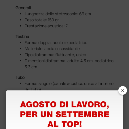
Generali
Lunghezza dello stetoscopio: 69 cm
Peso totale: 150 gr
Prestazione acustica: 7
Testina
Forma: doppia, adulto e pediatrico
Materiale: acciaio inossidabile
Tipo diaframma: fluttuante, unico
Dimensioni diaframma: adulto 4.3 cm, pediatrico
3.3 cm
Tubo
Forma: singolo (canale acustico unico all’interno
×
del tubo)
Materiale: senza lattice di gomma naturale o
ftalati plastificanti
Biauricolare
Materiale: lega spaziale/alluminio anodizzato