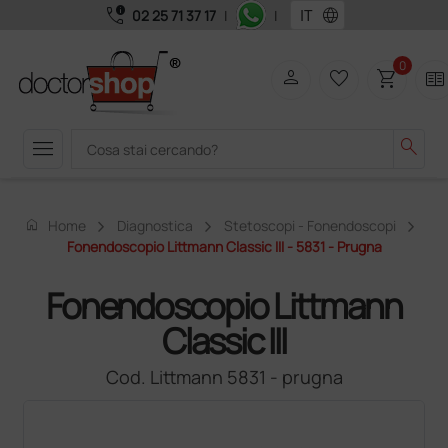
call_quality
language
02 25 71 37 17
|
|
0
person
favorite_border
shopping_cart
two_pager
menu
search
home
Home
Diagnostica
Stetoscopi - Fonendoscopi
Fonendoscopio Littmann Classic III - 5831 - Prugna
Fonendoscopio Littmann
Classic III
Cod. Littmann 5831 - prugna