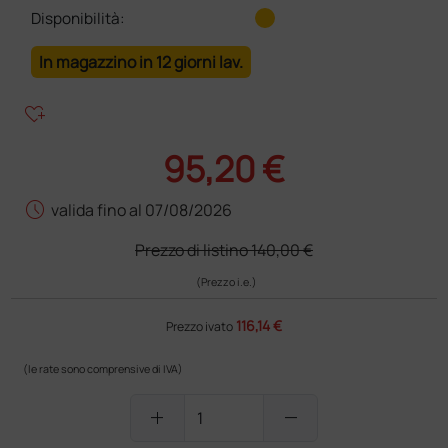
Disponibilità:
In magazzino in 12 giorni lav.
heart_plus
95,20 €
schedule
valida fino al 07/08/2026
Prezzo di listino
140,00 €
(Prezzo i.e.)
116,14 €
Prezzo ivato
(le rate sono comprensive di IVA)
add
remove