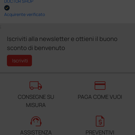
DOCTOR SHOP
Acquirente verificato
;
Iscriviti alla newsletter e ottieni il buono
sconto di benvenuto
Iscriviti
local_shipping
credit_card
CONSEGNE SU
PAGA COME VUOI
MISURA
support_agent
request_quote
ASSISTENZA
PREVENTIVI