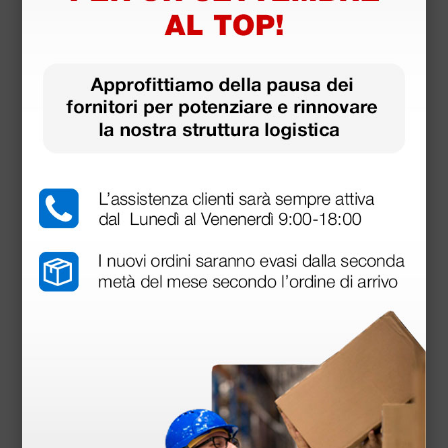
Tubo
Forma: singolo (canale acustico unico all’interno
del tubo)
Materiale: senza lattice di gomma naturale o
ftalati plastificanti
Biauricolare
Materiale: lega spaziale/alluminio anodizzato
Download
Manuale D'Uso
Dichiarazione di conformità
Dichiarazione di conformità