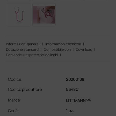
Informazioni generali
|
Informazioni tecniche
|
Dotazione standard
|
Compatibile con
|
Download
|
Domande e risposte dei colleghi
|
Codice:
20260108
Codice produttore
5648C
link
Marca:
LITTMANN
Conf.
:
1 pz.