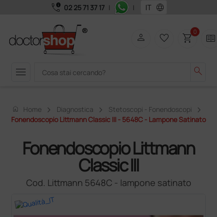
call_quality
language
02 25 71 37 17
|
|
0
person
favorite_border
shopping_cart
two_pager
menu
search
home
Home
Diagnostica
Stetoscopi - Fonendoscopi
Fonendoscopio Littmann Classic III - 5648C - Lampone Satinato
Fonendoscopio Littmann
Classic III
Cod. Littmann 5648C - lampone satinato