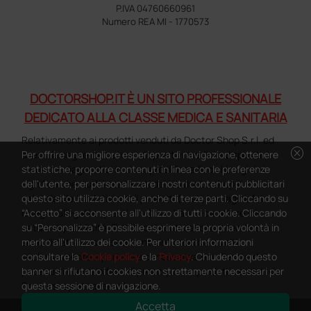
P.IVA 04760660961
Numero REA MI - 1770573
DOCTORSHOP.IT È UN SITO PROFESSIONALE
DEDICATO ALLA CLASSE MEDICA E SANITARIA
Relativamente ai prodotti venduti da Doctor Shop S.r.l. ed
cancel
Per offrire una migliore esperienza di navigazione, ottenere
aventi la seguente natura: dispositivi medici e dispositivi
statistiche, proporre contenuti in linea con le preferenze
medico – diagnostici in vitro, presidi medico chirurgici si
dell'utente, per personalizzare i nostri contenuti pubblicitari
significa che: tutti i contenuti dei siti doctorshop.it e
questo sito utilizza cookie, anche di terze parti. Cliccando su
salutefacile.it relativi a tali prodotti (testi, immagini, foto,
“Accetto” si acconsente all'utilizzo di tutti i cookie. Cliccando
disegni, allegati e quant’altro) non hanno carattere né
su “Personalizza” è possibile esprimere la propria volontà in
natura di pubblicità. Tutti i contenuti devono intendersi e
merito all'utilizzo dei cookie. Per ulteriori informazioni
sono di natura esclusivamente informativa e volti
consultare la
Cookie policy
e la
Privacy
. Chiudendo questo
esclusivamente a portare a conoscenza dei clienti e dei
banner si rifiutano i cookies non strettamente necessari per
potenziali clienti in fase di preacquisto i prodotti venduti da
questa sessione di navigazione.
Doctorshop attraverso la rete.
Accetta