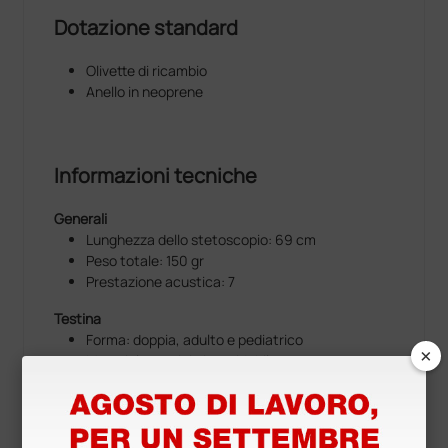
Dotazione standard
Olivette di ricambio
Anello in neoprene
Informazioni tecniche
Generali
Lunghezza dello stetoscopio: 69 cm
Peso totale: 150 gr
Prestazione acustica: 7
Testina
Forma: doppia, adulto e pediatrico
×
Materiale: acciaio inossidabile
Tipo diaframma: fluttuante, unico
Dimensioni diaframma: adulto 4.3 cm, pediatrico
3.3 cm