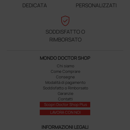
DEDICATA
PERSONALIZZATI
verified_user
SODDISFATTO O
RIMBORSATO
MONDO DOCTOR SHOP
Chi siamo
Come Comprare
Consegne
Modalità di pagamento
Soddisfatto o Rimborsato
Garanzie
Contatti
Scopri Doctor Shop Plus
LAVORA CON NOI
INFORMAZIONI LEGALI