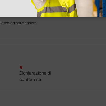
re - grigio
'igiene dello stetoscopio
Dichiarazione di
conformità