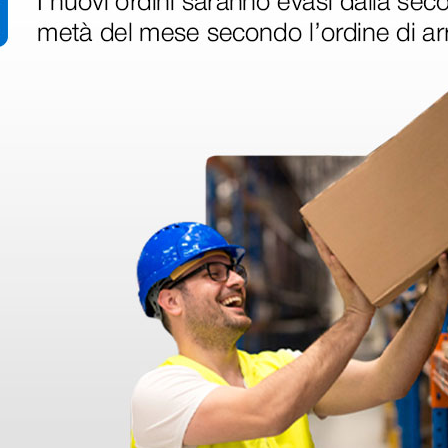
Tubo
Forma: singolo (canale acusti
Materiale: senza lattice di g
Biauricolare
so, medicina generale e visite
Materiale: lega spaziale/all
 a reparti medici, infermieristici e
ggio.
acilmente rimovibile e
aranzia estesa di 5 anni. Queste
 prestazioni acustiche e robustezza