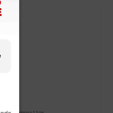
o: 69 cm
atrico
le
 unico
o 4.3 cm, pediatrico 3.3 cm