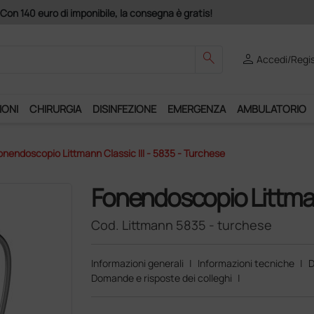
Club", un anno di spedizioni a 39,90 euro + IVA!
search
person
Accedi/Regis
IONI
CHIRURGIA
DISINFEZIONE
EMERGENZA
AMBULATORIO
onendoscopio Littmann Classic III - 5835 - Turchese
Fonendoscopio Littmann
Cod. Littmann 5835 - turchese
Informazioni generali
|
Informazioni tecniche
|
D
Domande e risposte dei colleghi
|