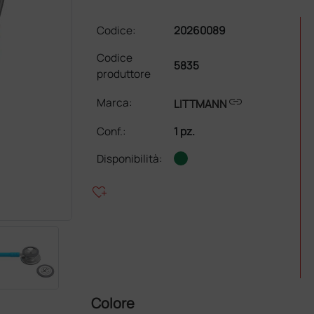
Codice:
20260089
Codice
5835
produttore
link
Marca:
LITTMANN
Conf.
:
1 pz.
Disponibilità:
heart_plus
Colore