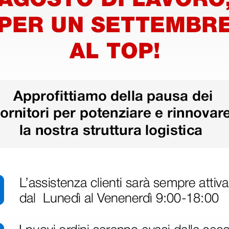
Dotazione standard
Olivette di ricambio
Anello in neoprene
l'auscultazione clinica, progettato
one a doppia testa con doppia
are differenti gamme di
Informazioni tecniche
Generali
l'auscultazione.
Lunghezza dello stetoscopi
Peso totale: 150 gr
Prestazione acustica: 7
Testina
transizione tra toni acuti e
Forma: doppia, adulto e pedi
per l'utilizzo pediatrico o con
Materiale: acciaio inossidabi
vendo la membrana, per una più
Tipo diaframma: fluttuante,
Dimensioni diaframma: adult
con tenuta acustica migliorata e