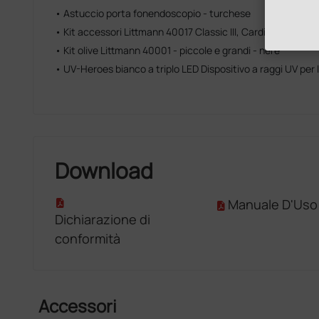
• Astuccio porta fonendoscopio - turchese
• Kit accessori Littmann 40017 Classic III, Cardiology IV e Co
• Kit olive Littmann 40001 - piccole e grandi - nere
• UV-Heroes bianco a triplo LED Dispositivo a raggi UV per l
Download
Manuale D'Uso
Dichiarazione di
conformità
Accessori