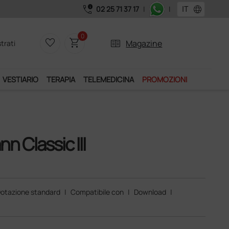
call_quality
language
02 25 71 37 17
|
|
0
favorite_border
shopping_cart
two_pager
Magazine
trati
VESTIARIO
TERAPIA
TELEMEDICINA
PROMOZIONI
 Classic III
otazione standard
|
Compatibile con
|
Download
|