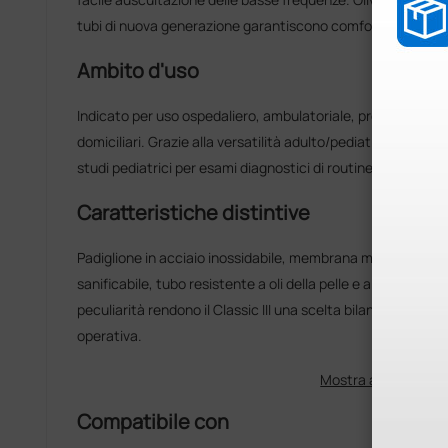
tubi di nuova generazione garantiscono comfort e durata.
Ambito d'uso
Indicato per uso ospedaliero, ambulatoriale, pronto soccor
domiciliari. Grazie alla versatilità adulto/pediatrica è adatto
studi pediatrici per esami diagnostici di routine e monitora
Caratteristiche distintive
Padiglione in acciaio inossidabile, membrana monoblocco f
sanificabile, tubo resistente a oli della pelle e all'alcol e g
peculiarità rendono il Classic III una scelta bilanciata tra
operativa.
Mostra altro
Compatibile con