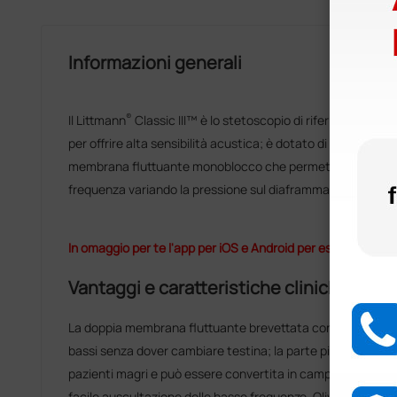
Informazioni generali
®
Il Littmann
Classic III™ è lo stetoscopio di riferimento per 
per offrire alta sensibilità acustica; è dotato di un padigli
membrana fluttuante monoblocco che permette di auscult
frequenza variando la pressione sul diaframma.
In omaggio per te l'app per iOS e Android per esercitarti al
Vantaggi e caratteristiche cliniche
La doppia membrana fluttuante brevettata consente rapida 
bassi senza dover cambiare testina; la parte piccola è utile 
pazienti magri e può essere convertita in campana, rimuo
facile auscultazione delle basse frequenze. Olive morbide 