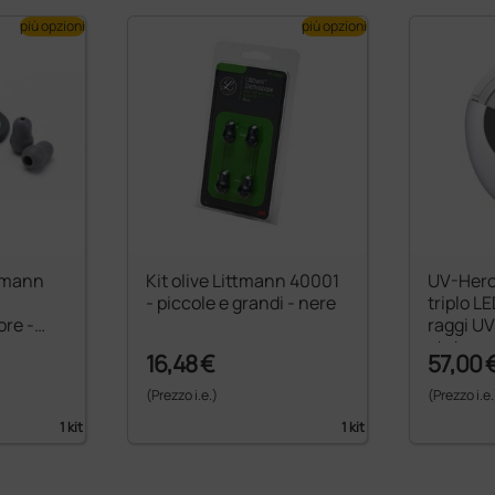
più opzioni
più opzioni
ttmann
Kit olive Littmann 40001
UV-Hero
- piccole e grandi - nere
triplo L
ore -
raggi UV 
stetosc
16,48 €
57,00 
(Prezzo i.e.)
(Prezzo i.e.
1 kit
1 kit