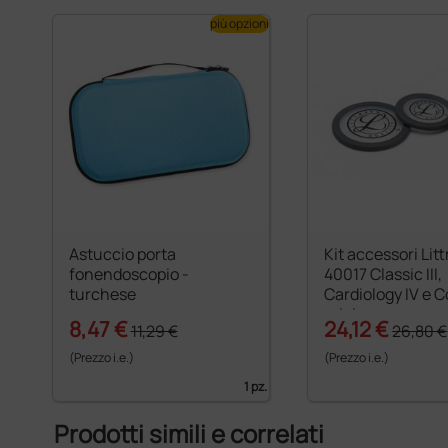
più opzioni
Astuccio porta
Kit accessori Li
fonendoscopio -
40017 Classic III,
turchese
Cardiology IV e C
grigio
8,47 €
24,12 €
11,29 €
26,80 €
(Prezzo i.e.)
(Prezzo i.e.)
1 pz.
Prodotti simili e correlati