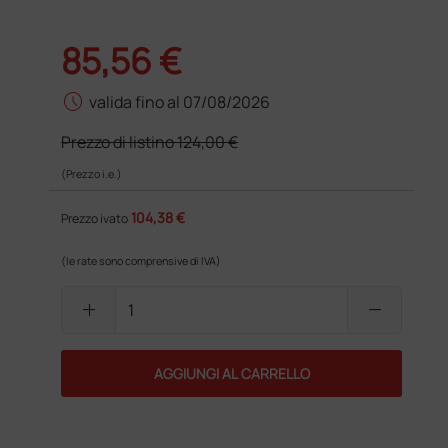
85,56 €
schedule
valida fino al 07/08/2026
Prezzo di listino
124,00 €
(Prezzo i.e.)
104,38 €
Prezzo ivato
(le rate sono comprensive di IVA)
add
remove
AGGIUNGI AL CARRELLO