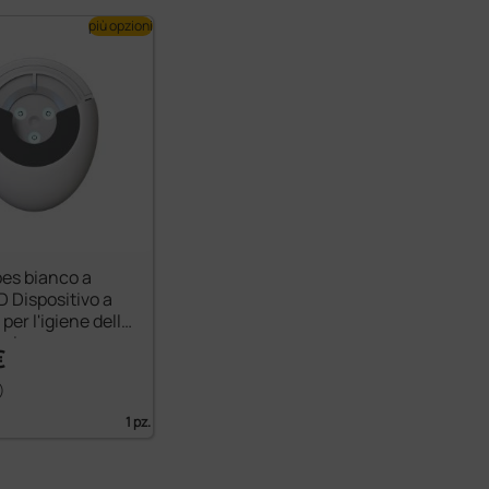
più opzioni
es bianco a
ED Dispositivo a
per l'igiene dello
opio
€
)
1 pz.