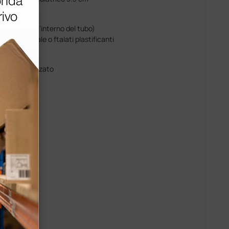
co unico all’interno del tubo)
omma naturale o ftalati plastificanti
uminio anodizzato