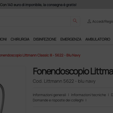
Club", un anno di spedizioni a 39,90 euro + IVA!
search
person
Accedi/Regis
IONI
CHIRURGIA
DISINFEZIONE
EMERGENZA
AMBULATORIO
onendoscopio Littmann Classic III - 5622 - Blu Navy
Fonendoscopio Littmann
Cod. Littmann 5622 - blu navy
Informazioni generali
|
Informazioni tecniche
|
D
Domande e risposte dei colleghi
|