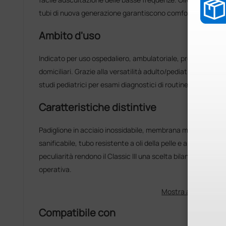
tubi di nuova generazione garantiscono comfort e durata.
Ambito d'uso
Indicato per uso ospedaliero, ambulatoriale, pronto soccor
domiciliari. Grazie alla versatilità adulto/pediatrica è adatto
studi pediatrici per esami diagnostici di routine e monitora
Caratteristiche distintive
Padiglione in acciaio inossidabile, membrana monoblocco f
sanificabile, tubo resistente a oli della pelle e all'alcol e g
peculiarità rendono il Classic III una scelta bilanciata tra
operativa.
Mostra altro
Compatibile con