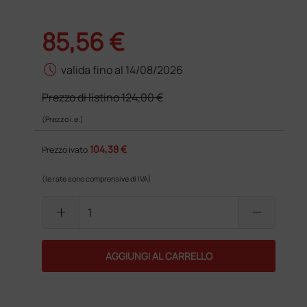
85,56 €
schedule
valida fino al 14/08/2026
Prezzo di listino
124,00 €
(Prezzo i.e.)
104,38 €
Prezzo ivato
(le rate sono comprensive di IVA)
add
remove
AGGIUNGI AL CARRELLO