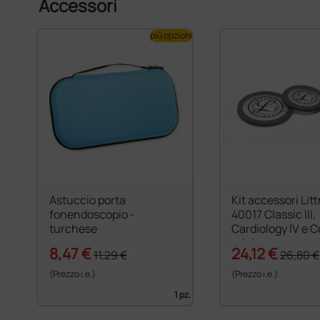
Accessori
più opzioni
Astuccio porta
Kit accessori Li
fonendoscopio -
40017 Classic III,
turchese
Cardiology IV e C
grigio
8,47 €
24,12 €
11,29 €
26,80 €
(Prezzo i.e.)
(Prezzo i.e.)
1 pz.