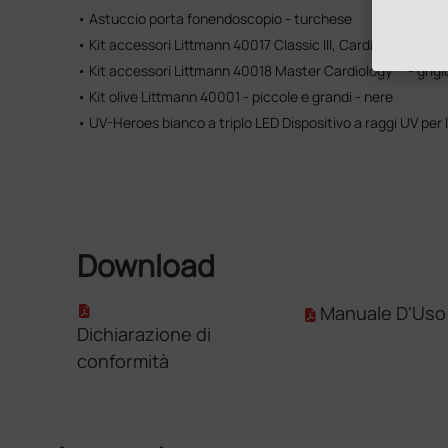
• Astuccio porta fonendoscopio - turchese
• Kit accessori Littmann 40017 Classic III, Cardiology IV e Co
• Kit accessori Littmann 40018 Master Cardiology™ - grigi
• Kit olive Littmann 40001 - piccole e grandi - nere
• UV-Heroes bianco a triplo LED Dispositivo a raggi UV per l
Download
Manuale D'Uso
Dichiarazione di
conformità