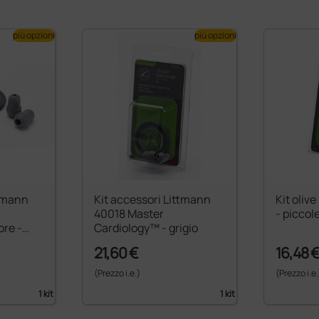
più opzioni
più opzioni
ttmann
Kit accessori Littmann
Kit oliv
40018 Master
- piccol
ore -
Cardiology™ - grigio
21,60 €
16,48 
(Prezzo i.e.)
(Prezzo i.e.
1 kit
1 kit