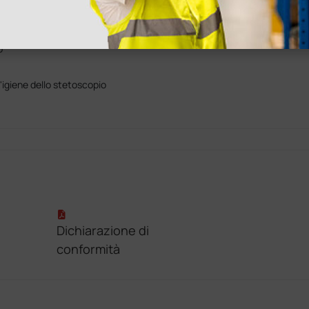
re - grigio
o
'igiene dello stetoscopio
Dichiarazione di
conformità