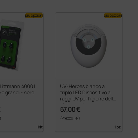
più opzioni
più opzioni
e Littmann 40001
UV-Heroes bianco a
e e grandi - nere
triplo LED Dispositivo a
raggi UV per l'igiene dello
stetoscopio
€
57,00 €
)
(Prezzo i.e.)
1 kit
1 pz.