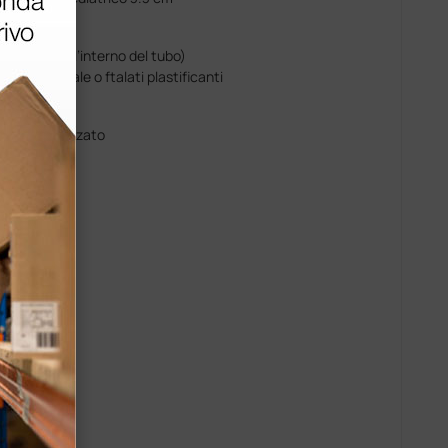
co unico all’interno del tubo)
omma naturale o ftalati plastificanti
uminio anodizzato