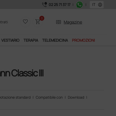
call_quality
language
02 25 71 37 17
|
|
0
favorite_border
shopping_cart
two_pager
Magazine
trati
VESTIARIO
TERAPIA
TELEMEDICINA
PROMOZIONI
 Classic III
otazione standard
|
Compatibile con
|
Download
|