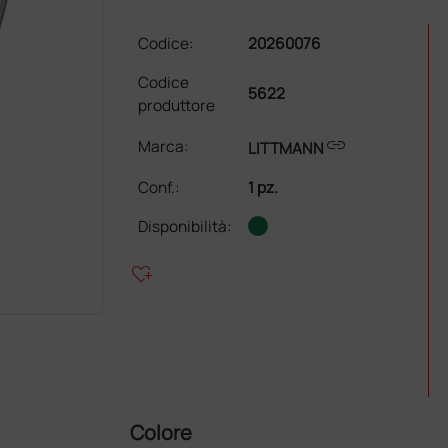
Codice:
20260076
Codice
5622
produttore
link
Marca:
LITTMANN
Conf.
:
1 pz.
Disponibilità:
heart_plus
Colore