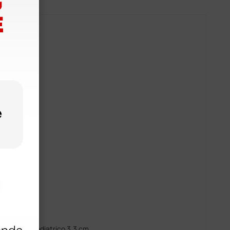
o: 69 cm
atrico
le
 unico
o 4.3 cm, pediatrico 3.3 cm