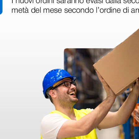
Tubo
Forma: singolo (canale acusti
Materiale: senza lattice di g
Biauricolare
so, medicina generale e visite
Materiale: lega spaziale/all
 a reparti medici, infermieristici e
ggio.
acilmente rimovibile e
aranzia estesa di 5 anni. Queste
 prestazioni acustiche e robustezza