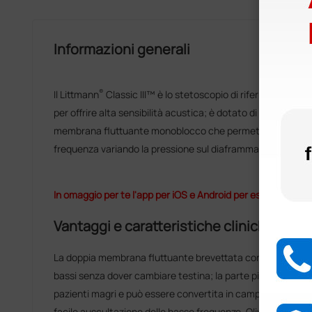
Informazioni generali
®
Il Littmann
Classic III™ è lo stetoscopio di riferimento per 
per offrire alta sensibilità acustica; è dotato di un padigli
membrana fluttuante monoblocco che permette di auscult
frequenza variando la pressione sul diaframma.
In omaggio per te l'app per iOS e Android per esercitarti al
Vantaggi e caratteristiche cliniche
La doppia membrana fluttuante brevettata consente rapida 
bassi senza dover cambiare testina; la parte piccola è utile 
pazienti magri e può essere convertita in campana, rimuo
facile auscultazione delle basse frequenze. Olive morbide 