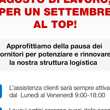
Dotazione standard
Olivette di ricambio
Anello in neoprene
l'auscultazione clinica, progettato
one a doppia testa con doppia
are differenti gamme di
Informazioni tecniche
Generali
l'auscultazione.
Lunghezza dello stetoscopi
Peso totale: 150 gr
Prestazione acustica: 7
Testina
transizione tra toni acuti e
Forma: doppia, adulto e pedi
per l'utilizzo pediatrico o con
Materiale: acciaio inossidabi
vendo la membrana, per una più
Tipo diaframma: fluttuante,
Dimensioni diaframma: adult
con tenuta acustica migliorata e